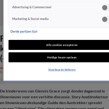
Advertising & Commercieel
Marketing & Social media
Derde partijen lijst
Felle discussie over
kinderwens Glennis Grace
Alle cookies accepteren
(47): 'Idioot'
Huidige keuze opslaan
SPRAAKMAKEND
Voorkeuren beheren
8 aug 2025, 10:37
De kinderwens van Glennis Grace zorgt donderdagavond in
Shownieuws
voor een verhitte discussie.
Story-hoofdredacteur
en
Shownieuws-deskundige
Guido den Aantrekker spreekt
van een "idioot plan". Zijn uitspraken zorgen voor nogal wat