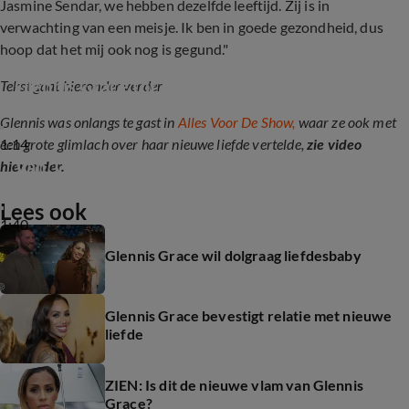
Jasmine Sendar, we hebben dezelfde leeftijd. Zij is in
verwachting van een meisje. Ik ben in goede gezondheid, dus
hoop dat het mij ook nog is gegund."
Glennis Grace tot over haar oren verliefd
Tekst gaat hieronder verder
Glennis was onlangs te gast in
Alles Voor De Show,
waar ze ook met
1:14
een grote glimlach over haar nieuwe liefde vertelde,
zie video
Van 'Glen' naar 'Glennis Grace'
hieronder.
Lees ook
1:40
Glennis Grace wil dolgraag liefdesbaby
Glennis Grace bevestigt relatie met nieuwe
liefde
ZIEN: Is dit de nieuwe vlam van Glennis
Grace?