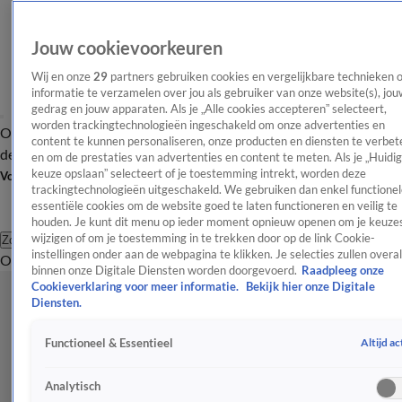
Jouw cookievoorkeuren
Wij en onze
29
partners gebruiken cookies en vergelijkbare technieken 
informatie te verzamelen over jou als gebruiker van onze website(s), jou
gedrag en jouw apparaten. Als je „Alle cookies accepteren” selecteert,
worden trackingtechnologieën ingeschakeld om onze advertenties en
Overzicht
Afleveringen
Tip
Entertainment
BN'ers
TV
Crime
Algemeen
content te kunnen personaliseren, onze producten en diensten te verbet
de redactie
Nieuwsbrief
en om de prestaties van advertenties en content te meten. Als je „Huidi
keuze opslaan” selecteert of je toestemming intrekt, worden deze
Volg Shownieuws
trackingtechnologieën uitgeschakeld. We gebruiken dan enkel functionel
essentiële cookies om de website goed te laten functioneren en veilig te
houden. Je kunt dit menu op ieder moment opnieuw openen om je keuzes
wijzigen of om je toestemming in te trekken door op de link Cookie-
Zoeken
instellingen onder aan de webpagina te klikken. Je selecties zullen overal
Overzicht
Entertainment
Spraakmakend
Reality
Crime
Video's
Afl
binnen onze Digitale Diensten worden doorgevoerd.
Raadpleeg onze
Cookieverklaring voor meer informatie.
Bekijk hier onze Digitale
Diensten.
Altijd ac
Functioneel & Essentieel
Analytisch