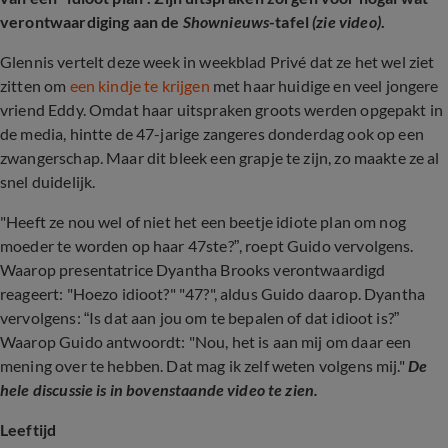
verontwaardiging aan de
Shownieuws
-tafel
(zie video)
.
Glennis vertelt deze week in weekblad Privé dat ze het wel ziet
zitten om
een kindje te krijgen
met haar huidige en veel jongere
vriend Eddy. Omdat haar uitspraken groots werden opgepakt in
de media, hintte de 47-jarige zangeres donderdag ook op een
zwangerschap. Maar dit bleek een grapje te zijn, zo maakte ze al
snel duidelijk.
"Heeft ze nou wel of niet het een beetje idiote plan om nog
moeder te worden op haar 47ste?”, roept Guido vervolgens.
Waarop presentatrice Dyantha Brooks verontwaardigd
reageert: "Hoezo idioot?" "47?", aldus Guido daarop. Dyantha
vervolgens: “Is dat aan jou om te bepalen of dat idioot is?”
Waarop Guido antwoordt: "Nou, het is aan mij om daar een
mening over te hebben. Dat mag ik zelf weten volgens mij."
De
hele discussie is in bovenstaande video te zien.
Leeftijd