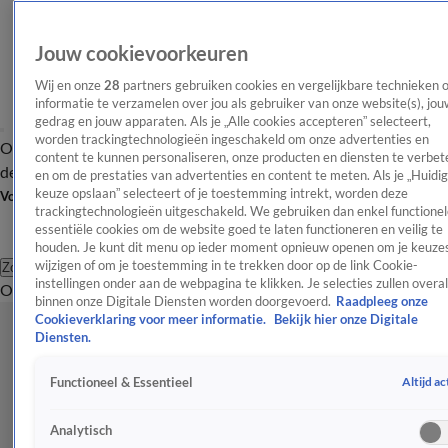
Jouw cookievoorkeuren
Wij en onze
28
partners gebruiken cookies en vergelijkbare technieken 
informatie te verzamelen over jou als gebruiker van onze website(s), jou
gedrag en jouw apparaten. Als je „Alle cookies accepteren” selecteert,
worden trackingtechnologieën ingeschakeld om onze advertenties en
Overzicht
Afleveringen
Tip
Entertainment
BN'ers
TV
Crime
Algemeen
content te kunnen personaliseren, onze producten en diensten te verbet
de redactie
Nieuwsbrief
en om de prestaties van advertenties en content te meten. Als je „Huidi
keuze opslaan” selecteert of je toestemming intrekt, worden deze
Volg Shownieuws
trackingtechnologieën uitgeschakeld. We gebruiken dan enkel functionel
essentiële cookies om de website goed te laten functioneren en veilig te
houden. Je kunt dit menu op ieder moment opnieuw openen om je keuzes
wijzigen of om je toestemming in te trekken door op de link Cookie-
Zoeken
instellingen onder aan de webpagina te klikken. Je selecties zullen overal
Overzicht
Entertainment
Spraakmakend
Reality
Crime
Video's
Afl
binnen onze Digitale Diensten worden doorgevoerd.
Raadpleeg onze
Cookieverklaring voor meer informatie.
Bekijk hier onze Digitale
Diensten.
Altijd ac
Functioneel & Essentieel
Analytisch