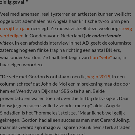
zielig geval!"
Veel mediamensen, realitysterren en artiesten kunnen wellicht
opgelucht ademhalen nu Angela haar kritische tv-column pen
na vijftien jaar
neerlegt. Ze moest zichzelf deze week nog
stevig
verdedigen
in Goedenavond Nederland (
zie onderstaande
video
). In een afscheidsinterview in het AD geeft de columniste
zaterdag nog een flinke trap na richting een aantal BN'ers,
waaronder Gordon. Ze haalt het begin van
hun "vete"
aan, in
haar eigen woorden.
"De vete met Gordon is ontstaan toen ik,
begin 2019
, in een
column schreef dat John de Mol een misrekening maakte door
hem en Wendy van Dijk naar SBS 6 te halen. Beide
presentatoren waren toen al over the hill bij de tv-kijker. Daar
bouw je geen succesvolle tv-zender mee op", aldus Angela.
Sindsdien is het "hommeles", stelt ze. "Maar ik heb wel gelijk
gekregen. Gordon had alleen succes samen met Gerard Joling,
maar als Gerard zijn imago wil sparen zou ik hem sterk afraden
om nog een keer met hem in zee te gaan."