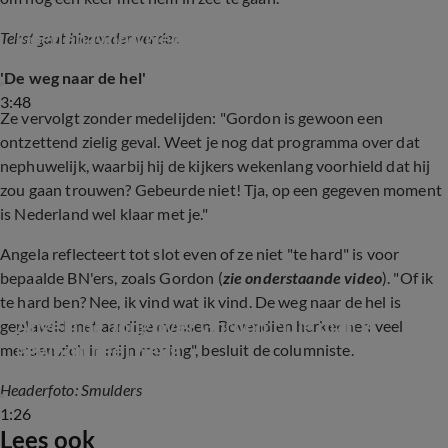
Hoe keek Tina Nijkamp naar clash bij 
Goedenavond Nederland met Angela de Jong?
Tekst gaat hieronder verder.
'De weg naar de hel'
3:48
Ze vervolgt zonder medelijden: "Gordon is gewoon een
ontzettend zielig geval. Weet je nog dat programma over dat
nephuwelijk, waarbij hij de kijkers wekenlang voorhield dat hij
zou gaan trouwen? Gebeurde niet! Tja, op een gegeven moment
is Nederland wel klaar met je."
Angela reflecteert tot slot even of ze niet "te hard" is voor
bepaalde BN'ers, zoals Gordon (
zie onderstaande video
). "Of ik
te hard ben? Nee, ik vind wat ik vind. De weg naar de hel is
Angela de Jong over Gordon: ‘Die man is 
geplaveid met aardige mensen. Bovendien herkennen veel
gewoon heel zielig’
mensen zich in mijn mening", besluit de columniste.
Headerfoto: Smulders
1:26
Lees ook