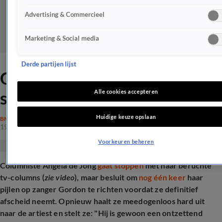
Advertising & Commercieel
Marketing & Social media
Derde partijen lijst
Gordon opnieuw door het
slijk gehaald: 'Zielig geval'
Alle cookies accepteren
Huidige keuze opslaan
BN'ERS
19 juli 2025, 20:09
Voorkeuren beheren
Columniste Angela de Jong
gaat stoppen
met haar beruchte
tv-columns (
zie video
), maar besluit om
nog één keer
haar
pijlen op zanger Gordon te richten voordat ze definitief
afscheid neemt. Opnieuw haalt ze meedogenloos hard uit
naar de artiest en stelt ze: "Hij is gewoon een ontzettend