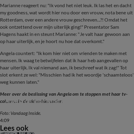
Marianne reageert nu: "Ik vond het niet leuk. Ik las het en dacht
my goodness, wat wordt hier nou door een vrouw, nota bene uit
Rotterdam, over een andere vrouw geschreven...?! Omdat het
ook ontzettend over mijn uiterlijk ging!" Presentator Sam
Hagens haakt in en steunt Marianne: "Je valt haar gewoon aan
op haar uiterlijk, en je hoort nu hoe dat overkomt."
Angela countert: "Ik kom hier niet om vrienden te maken met
mensen. Ik waag te betwijfelen dat ik haar heb aangevallen op
haar uiterlijk. Ik val niemand aan, ik beschreef wat ik zag!" Tot
slot erkent ze wel: "Misschien had ik het woordje 'schaamteloos'
weg kunnen laten."
Meer over de beslissing van Angela om te stoppen met haar tv-
Angela de Jong gooit het roer om
columns in de video hieronder:
Foto: Vandaag Inside.
4:09
Lees ook