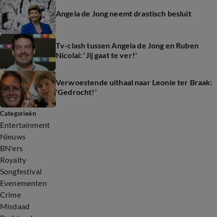
Angela de Jong neemt drastisch besluit
Tv-clash tussen Angela de Jong en Ruben
Nicolai: 'Jij gaat te ver!'
Verwoestende uithaal naar Leonie ter Braak:
'Gedrocht!'
Categorieën
Entertainment
Nieuws
BN'ers
Royalty
Songfestival
Evenementen
Crime
Misdaad