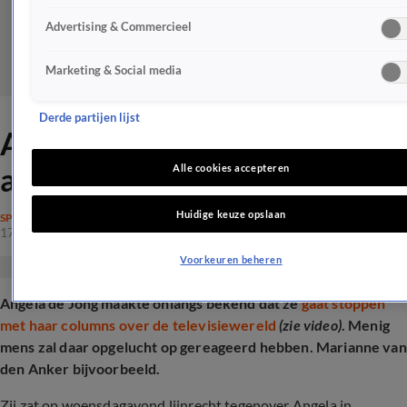
Advertising & Commercieel
Marketing & Social media
Derde partijen lijst
Angela de Jong live op tv
aangevallen na harde column
Alle cookies accepteren
Huidige keuze opslaan
SPRAAKMAKEND
17 juli 2025, 18:50
Voorkeuren beheren
Angela de Jong maakte onlangs bekend dat ze
gaat stoppen
met haar columns over de televisiewereld
(zie video)
. Menig
mens zal daar opgelucht op gereageerd hebben.
Marianne van
den Anker bijvoorbeeld.
Zij zat op woensdagavond lijnrecht tegenover Angela in