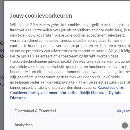
Jouw cookievoorkeuren
Wij en onze
29
partners gebruiken cookies en vergelijkbare technieken 
informatie te verzamelen over jou als gebruiker van onze website(s), jou
gedrag en jouw apparaten. Als je „Alle cookies accepteren” selecteert,
worden trackingtechnologieën ingeschakeld om onze advertenties en
Overzicht
Afleveringen
Tip
Entertainment
BN'ers
TV
Crime
Algemeen
content te kunnen personaliseren, onze producten en diensten te verbet
de redactie
Nieuwsbrief
en om de prestaties van advertenties en content te meten. Als je „Huidi
keuze opslaan” selecteert of je toestemming intrekt, worden deze
Volg Shownieuws
trackingtechnologieën uitgeschakeld. We gebruiken dan enkel functionel
essentiële cookies om de website goed te laten functioneren en veilig te
houden. Je kunt dit menu op ieder moment opnieuw openen om je keuzes
wijzigen of om je toestemming in te trekken door op de link Cookie-
Zoeken
instellingen onder aan de webpagina te klikken. Je selecties zullen overal
Overzicht
Entertainment
Spraakmakend
Reality
Crime
Video's
Afl
binnen onze Digitale Diensten worden doorgevoerd.
Raadpleeg onze
Cookieverklaring voor meer informatie.
Bekijk hier onze Digitale
Diensten.
Altijd ac
Functioneel & Essentieel
Analytisch