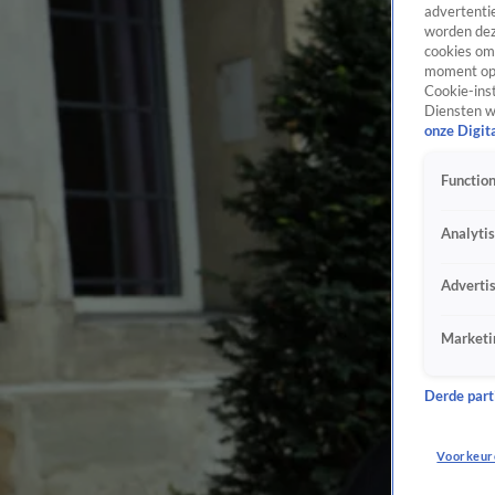
advertentie
worden dez
cookies om 
moment opn
Cookie-inst
Diensten w
onze Digit
Function
Analyti
Adverti
Marketi
Derde parti
Voorkeur