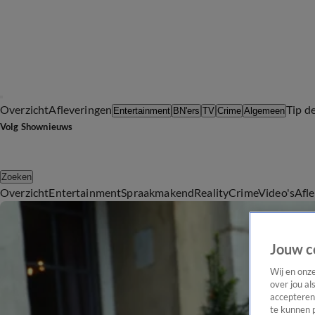
Overzicht
Afleveringen
Tip d
Entertainment
BN'ers
TV
Crime
Algemeen
Volg Shownieuws
Zoeken
Overzicht
Entertainment
Spraakmakend
Reality
Crime
Video's
Afl
Jouw c
Wij en onz
over jou al
accepteren
te kunnen 