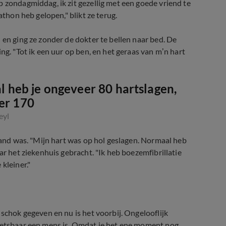
 zondagmiddag, ik zit gezellig met een goede vriend te
athon heb gelopen," blikt ze terug.
 en ging ze zonder de dokter te bellen naar bed. De
ng. "Tot ik een uur op ben, en het geraas van m’n hart
l heb je ongeveer 80 hartslagen,
er 170
eyl
 hand was. "Mijn hart was op hol geslagen. Normaal heb
ar het ziekenhuis gebracht. "Ik heb boezemfibrillatie
kleiner."
 schok gegeven en nu is het voorbij. Ongelooflijk
kwetsbaar een mens is. Omdat je het ene moment nog