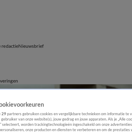
e redactie
Nieuwsbrief
everingen
ookievoorkeuren
e
29
partners gebruiken cookies en vergelijkbare technieken om informatie te
s gebruiker van onze website(s), jouw gedrag en jouw apparaten. Als je „Alle co
” selecteert, worden trackingtechnologieën ingeschakeld om onze advertenties
personaliseren, onze producten en diensten te verbeteren en om de prestaties 