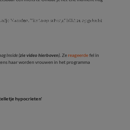
op kritiek van Johan Derksen  (Vandaag 
adje Naarden. "Ik sta op scherp," blikt ze opgelucht
ag Inside (
zie video hierboven
)
. Ze
reageerde
fel in
olgens haar worden vrouwen in het programma
telletje hypocrieten'