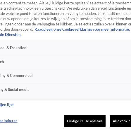
s en content te meten. Als je „Huidige keuze opslaan” selecteert of je toestemm
e trackingtechnologieën uitgeschakeld. We gebruiken dan enkel functionele en
de website goed te laten functioneren en veilig te houden. Je kunt dit menu op
ieuw openen om je keuzes te wijzigen of om je toestemming in te trekken door
ellingen onder aan de webpagina te klikken. Je selecties zullen overal binnen o
orden doorgevoerd.
Raadpleeg onze Cookieverklaring voor meer informatie.
ale Diensten.
eel & Essentieel
sch
sing & Commercieel
ng & Social media
jen lijst
en beheren
Huidige keuze opslaan
Alle cookie