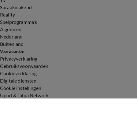
Spraakmakend
Reality
Spelprogramma's
Algemeen
Nederland
Buitenland
Voorwaarden
Privacyverklaring
Gebruiksvoorwaarden
Cookieverklaring
Digitale diensten
Cookie instellingen
Upod & Talpa Network
Adverteren
Vacatures
Publieksservice
Toegankelijkheid
Over ons