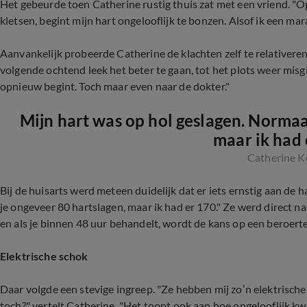
Het gebeurde toen Catherine rustig thuis zat met een vriend. "Op
kletsen, begint mijn hart ongelooflijk te bonzen. Alsof ik een mar
Aanvankelijk probeerde Catherine de klachten zelf te relativeren
volgende ochtend leek het beter te gaan, tot het plots weer misgi
opnieuw begint. Toch maar even naar de dokter."
Mijn hart was op hol geslagen. Normaa
maar ik had 
Catherine K
Bij de huisarts werd meteen duidelijk dat er iets ernstig aan de
je ongeveer 80 hartslagen, maar ik had er 170." Ze werd direct na
en als je binnen 48 uur behandelt, wordt de kans op een beroerte 
Elektrische schok
Daar volgde een stevige ingreep. "Ze hebben mij zo’n elektrische
toch?" vertelt Catherine. "Het toont ook aan hoe ongelooflijk 