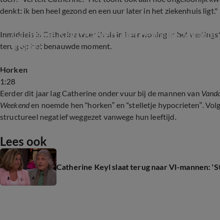
denkt: ik ben heel gezond en een uur later in het ziekenhuis ligt."
Catherine Keyl reageert met héérlijke zelfspot 
Inmiddels is Catherine weer thuis in haar woning in het vestingst
Inside)
terug op het benauwde moment.
Horken
1:28
Eerder dit jaar lag Catherine onder vuur bij de mannen van
Vanda
Weekend
en noemde hen “horken” en “stelletje hypocrieten”. V
structureel negatief weggezet vanwege hun leeftijd.
Lees ook
Catherine Keyl slaat terug naar VI-mannen: 'S