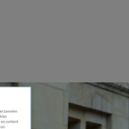
 verzamelen
okies
 en content
van