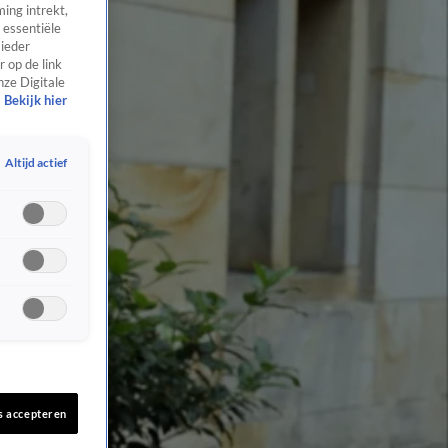
ing intrekt,
 essentiële
 ieder
 op de link
nze Digitale
Bekijk hier
Altijd actief
s accepteren