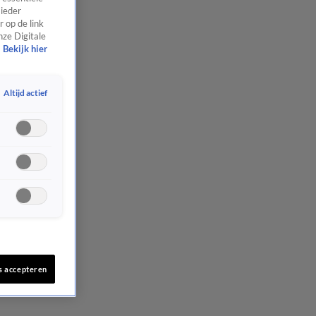
 ieder
 op de link
nze Digitale
Bekijk hier
Altijd actief
s accepteren