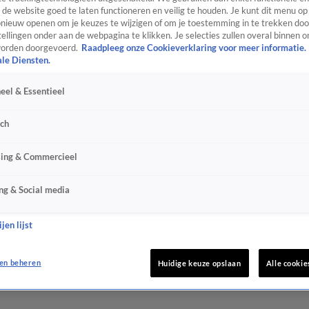
de website goed te laten functioneren en veilig te houden. Je kunt dit menu op
ieuw openen om je keuzes te wijzigen of om je toestemming in te trekken door
ellingen onder aan de webpagina te klikken. Je selecties zullen overal binnen o
orden doorgevoerd.
Raadpleeg onze Cookieverklaring voor meer informatie.
ale Diensten.
eel & Essentieel
sch
sing & Commercieel
ng & Social media
jen lijst
en beheren
Huidige keuze opslaan
Alle cookie