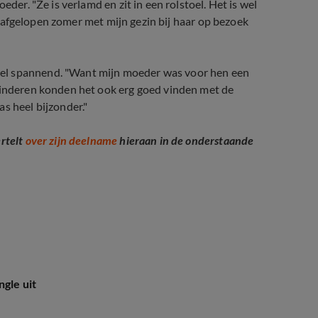
eder. "Ze is verlamd en zit in een rolstoel. Het is wel
ben afgelopen zomer met mijn gezin bij haar op bezoek
wel spannend. "Want mijn moeder was voor hen een
 kinderen konden het ook erg goed vinden met de
s heel bijzonder."
ertelt
over zijn deelname
hieraan in de onderstaande
ngle uit