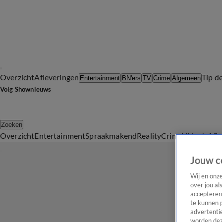
Overzicht
Afleveringen
Tip d
Entertainment
BN'ers
TV
Crime
Algemeen
Volg Shownieuws
Zoeken
Overzicht
Entertainment
Spraakmakend
Reality
Crime
Video's
Afl
Jouw c
Wij en onz
over jou al
accepteren
te kunnen 
advertentie
worden dez