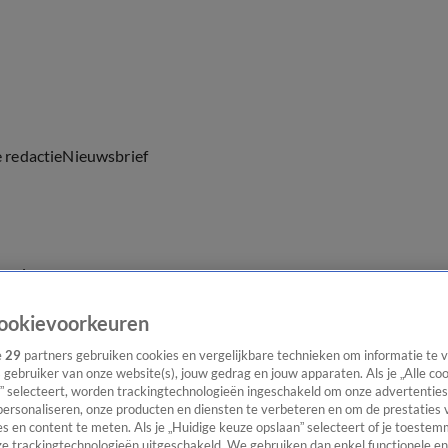
e redactie
Nieuwsbrief
everingen
ookievoorkeuren
e
29
partners gebruiken cookies en vergelijkbare technieken om informatie te
s gebruiker van onze website(s), jouw gedrag en jouw apparaten. Als je „Alle co
” selecteert, worden trackingtechnologieën ingeschakeld om onze advertenties
personaliseren, onze producten en diensten te verbeteren en om de prestaties 
s en content te meten. Als je „Huidige keuze opslaan” selecteert of je toestemm
e trackingtechnologieën uitgeschakeld. We gebruiken dan enkel functionele en