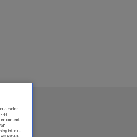
 verzamelen
okies
 en content
van
ing intrekt,
 essentiële