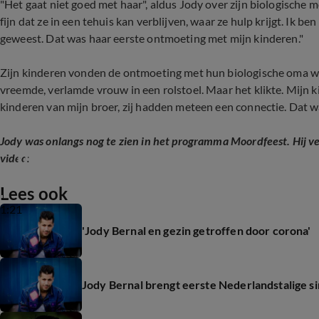
"Het gaat niet goed met haar", aldus Jody over zijn biologische mo
fijn dat ze in een tehuis kan verblijven, waar ze hulp krijgt. Ik 
geweest. Dat was haar eerste ontmoeting met mijn kinderen."
Zijn kinderen vonden de ontmoeting met hun biologische oma 
vreemde, verlamde vrouw in een rolstoel. Maar het klikte. Mijn
kinderen van mijn broer, zij hadden meteen een connectie. Dat wa
Jody was onlangs nog te zien in het programma Moordfeest. Hij v
Droom van Jody Bernal komt uit
video:
Lees ook
1:21
'Jody Bernal en gezin getroffen door corona'
Jody Bernal brengt eerste Nederlandstalige si