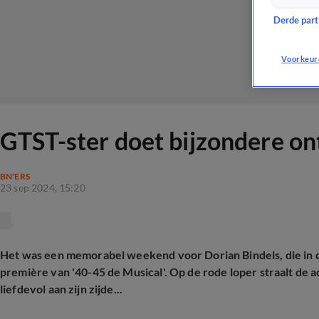
Derde parti
Voorkeur
GTST-ster doet bijzondere onth
BN'ERS
23 sep 2024, 15:20
Het was een memorabel weekend voor Dorian Bindels, die in d
première van '40-45 de Musical'. Op de rode loper straalt de a
liefdevol aan zijn zijde...