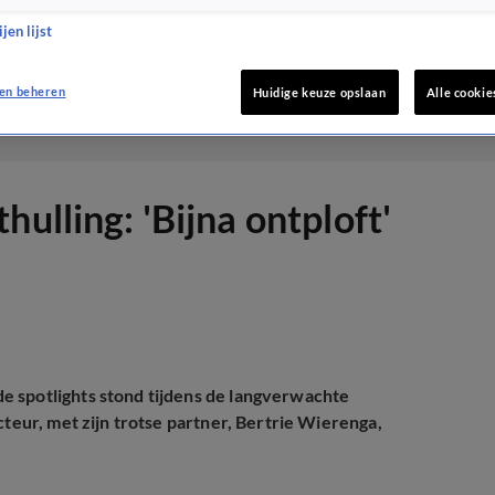
jen lijst
en beheren
Huidige keuze opslaan
Alle cookie
ulling: 'Bijna ontploft'
e spotlights stond tijdens de langverwachte
cteur, met zijn trotse partner, Bertrie Wierenga,