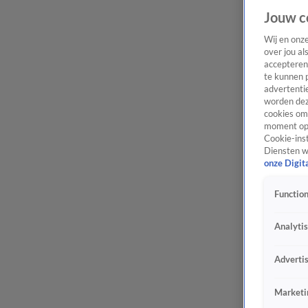
Jouw c
Wij en onz
over jou al
accepteren
te kunnen 
advertentie
worden dez
cookies om 
moment opn
Cookie-inst
Diensten w
onze Digit
Function
Analyti
Adverti
Marketi