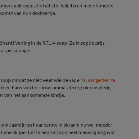
gers gekregen, die het stel feliciteren met dit mooie
e komst van hun dochtertje.
 Shanti Vening in de RTL 4-soap. Ze kreeg de prijs
aar personage.
noop omdat ze niet weet wie de vader is,
aangezien ze
artner. Fans van het programma zijn erg nieuwsgierig.
der van het aankomende kindje.
riet om Jasmijn en haar eerste miskraam nu wel moeder
 ene slippertje? Ik ben zelf ook heel nieuwsgierig wat