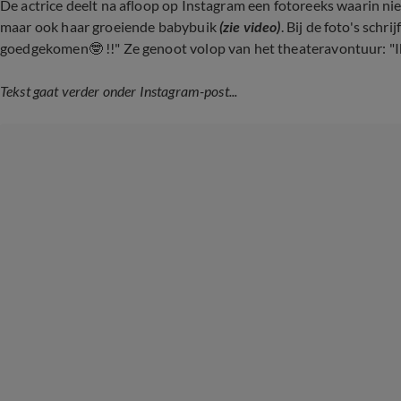
De actrice deelt na afloop op Instagram een fotoreeks waarin niet 
maar ook haar groeiende babybuik
(zie video)
. Bij de foto's schr
goedgekomen🤓 !!" Ze genoot volop van het theateravontuur: "Ik
Tekst gaat verder onder Instagram-post...