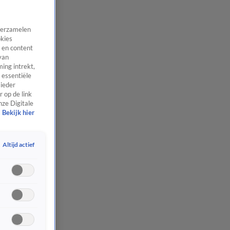
 verzamelen
okies
 en content
van
ing intrekt,
 essentiële
 ieder
 op de link
nze Digitale
Bekijk hier
Altijd actief