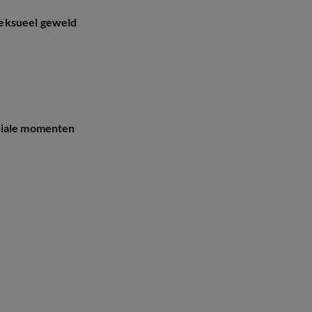
seksueel geweld
ciale momenten