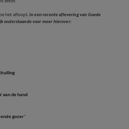
s zeker."
oe het afloopt.
In een recente aflevering van Goede
ijk onderstaande voor meer hierover:
hulling
a' aan de hand
erende gozer'