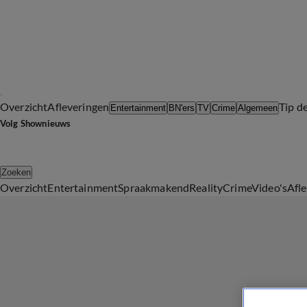
Overzicht
Afleveringen
Tip d
Entertainment
BN'ers
TV
Crime
Algemeen
Volg Shownieuws
Zoeken
Overzicht
Entertainment
Spraakmakend
Reality
Crime
Video's
Afl