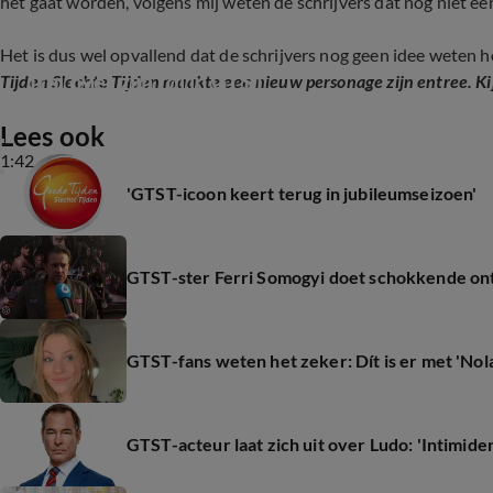
het gaat worden, volgens mij weten de schrijvers dat nog niet een
Het is dus wel opvallend dat de schrijvers nog geen idee weten h
Troj over zijn rol in GTST
Tijden Slechte Tijden maakte een nieuw personage zijn entree. K
Lees ook
1:42
'GTST-icoon keert terug in jubileumseizoen'
GTST-ster Ferri Somogyi doet schokkende ont
GTST-fans weten het zeker: Dít is er met 'Nol
GTST-acteur laat zich uit over Ludo: 'Intimid