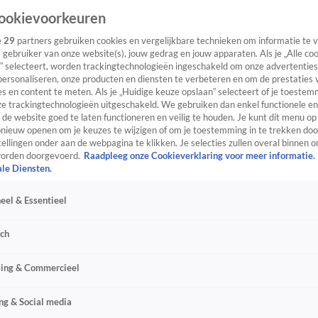
ookievoorkeuren
e
29
partners gebruiken cookies en vergelijkbare technieken om informatie te
s gebruiker van onze website(s), jouw gedrag en jouw apparaten. Als je „Alle co
” selecteert, worden trackingtechnologieën ingeschakeld om onze advertenties
personaliseren, onze producten en diensten te verbeteren en om de prestaties 
s en content te meten. Als je „Huidige keuze opslaan” selecteert of je toestemm
e trackingtechnologieën uitgeschakeld. We gebruiken dan enkel functionele en
de website goed te laten functioneren en veilig te houden. Je kunt dit menu op
ieuw openen om je keuzes te wijzigen of om je toestemming in te trekken door
ellingen onder aan de webpagina te klikken. Je selecties zullen overal binnen o
orden doorgevoerd.
Raadpleeg onze Cookieverklaring voor meer informatie.
ale Diensten.
eel & Essentieel
sch
sing & Commercieel
ng & Social media