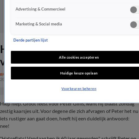
Advertising & Commercieel
Marketing & Social media
Derde partijen lijst
HATSEFLATS! Groot feest
voor Peter Gillis
Alle cookies accepteren
Huidige keuze opslaan
BN'ERS
20 mrt 2022, 12:52
Voorkeuren beheren
Hiep hiep. Groot feest voor Peter Gillis, want hij blaast zondag
zestig kaarsjes uit. Voor degene die zich afvragen of Peter het nu
iets rustiger aan gaat doen, heeft hij een duidelijk antwoord:
nee!
"Hatseflats! Vandaag ben ik 60 jaar geworden", schrijft Peter op