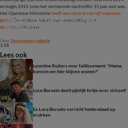
en begin 2015, toen het vermeende slachtoffer 15 jaar oud was.
Het Openbaar Ministerie
heeft een celstraf van vijf maanden
Strafzaak Marco Borsato ten einde: wat zijn 
geëist
. De rechtbank doet naar verwachting
op 4
de verwachtingen?
december
uitspraak.
Door
Shownieuws-redactie
1:58
Lees ook
Leontine Ruiters over faillissement: 'Mama,
kunnen we hier blijven wonen?'
Luca Borsato deelt pijnlijk feitje over zichzelf
Ex Luca Borsato verricht heldendaad op
krukken