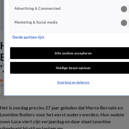
Advertising & Commercieel
Marketing & Social media
Derde partijen lijst
Heuglijke dag voor Marco
Borsato en Leontine Ruiters:
Alle cookies accepteren
'Zo trots'
Huidige keuze opslaan
BN'ERS
Voorkeuren beheren
30 nov 2025, 16:07
Het is zondag precies 27 jaar geleden dat Marco Borsato en
Leontine Ruiters voor het eerst ouders werden. Hun oudste
zoon Luca viert zijn verjaardag en daar staat Leontine
uitgebreid bij stil op Instagram.