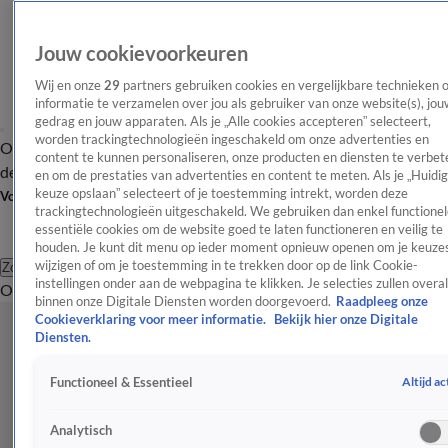
Jouw cookievoorkeuren
Wij en onze
29
partners gebruiken cookies en vergelijkbare technieken 
informatie te verzamelen over jou als gebruiker van onze website(s), jou
gedrag en jouw apparaten. Als je „Alle cookies accepteren” selecteert,
worden trackingtechnologieën ingeschakeld om onze advertenties en
Overzicht
Afleveringen
Tip
Entertainment
BN'ers
TV
Crime
Algemeen
content te kunnen personaliseren, onze producten en diensten te verbet
de redactie
Nieuwsbrief
en om de prestaties van advertenties en content te meten. Als je „Huidi
keuze opslaan” selecteert of je toestemming intrekt, worden deze
Volg Shownieuws
trackingtechnologieën uitgeschakeld. We gebruiken dan enkel functionel
essentiële cookies om de website goed te laten functioneren en veilig te
houden. Je kunt dit menu op ieder moment opnieuw openen om je keuzes
wijzigen of om je toestemming in te trekken door op de link Cookie-
Zoeken
instellingen onder aan de webpagina te klikken. Je selecties zullen overal
Overzicht
Entertainment
Spraakmakend
Reality
Crime
Video's
Afl
binnen onze Digitale Diensten worden doorgevoerd.
Raadpleeg onze
Cookieverklaring voor meer informatie.
Bekijk hier onze Digitale
Diensten.
Altijd ac
Functioneel & Essentieel
Analytisch