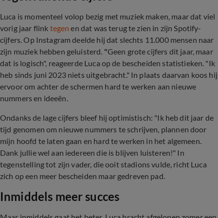
Luca is momenteel volop bezig met muziek maken, maar dat viel
vorig jaar flink
tegen
en dat was terug te zien in zijn Spotify-
cijfers. Op Instagram deelde hij dat slechts 11.000 mensen naar
zijn muziek hebben geluisterd.
"
Geen grote cijfers dit jaar, maar
dat is logisch", reageerde Luca op de bescheiden statistieken. "Ik
heb sinds juni 2023 niets uitgebracht." In plaats daarvan koos hij
ervoor om achter de schermen hard te werken aan nieuwe
nummers en ideeën.
Ondanks de lage cijfers bleef hij optimistisch: "Ik heb dit jaar de
tijd genomen om nieuwe nummers te schrijven, plannen door
mijn hoofd te laten gaan en hard te werken in het algemeen.
Dank jullie wel aan iedereen die is blijven luisteren!" In
tegenstelling tot zijn vader, die ooit stadions vulde, richt Luca
zich op een meer bescheiden maar gedreven pad.
Inmiddels meer succes
Maar inmiddels gaat het beter. Luca bracht afgelopen zomer een