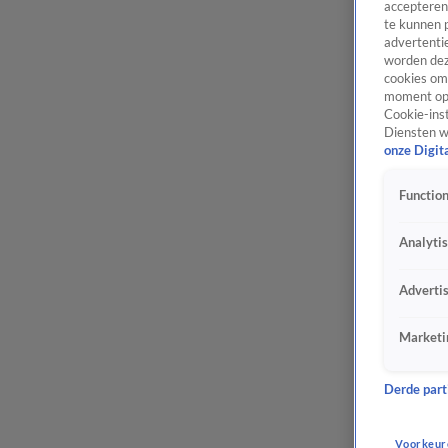
accepteren
te kunnen 
advertentie
worden dez
cookies om 
moment opn
Cookie-inst
Diensten w
onze Digit
Function
Analyti
Adverti
Marketi
Derde parti
Voorkeur