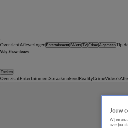
Overzicht
Afleveringen
Tip d
Entertainment
BN'ers
TV
Crime
Algemeen
Volg Shownieuws
Zoeken
Overzicht
Entertainment
Spraakmakend
Reality
Crime
Video's
Afl
Jouw c
Wij en onz
over jou al