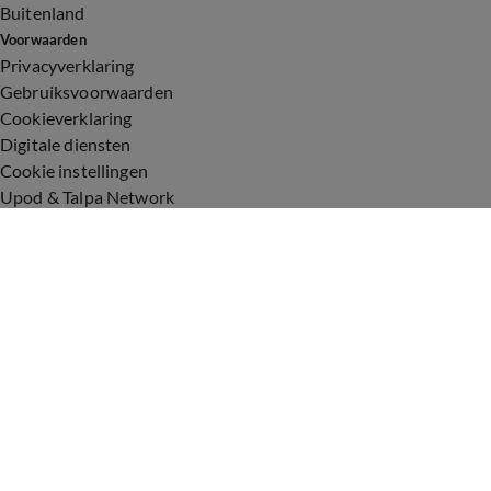
Buitenland
Voorwaarden
Privacyverklaring
Gebruiksvoorwaarden
Cookieverklaring
Digitale diensten
Cookie instellingen
Upod & Talpa Network
Adverteren
Vacatures
Publieksservice
Toegankelijkheid
Over ons
Neem contact op
+31 (0)6 - 549 628 21
show@talpanetwork.com
Tip de redactie
Volg Shownieuws
©
2026 Talpa Network. Alle rechten voorbehouden. Geen tekst-