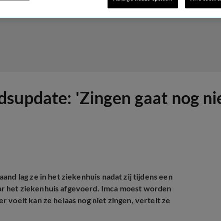
supdate: 'Zingen gaat nog nie
nd lag ze in het ziekenhuis nadat zij tijdens een
r het ziekenhuis afgevoerd. Imca moest worden
 voelt kan ze helaas nog niet zingen, vertelt ze