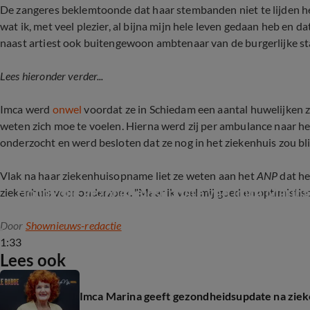
De zangeres beklemtoonde dat haar stembanden niet te lijden h
wat ik, met veel plezier, al bijna mijn hele leven gedaan heb en dat
naast artiest ook buitengewoon ambtenaar van de burgerlijke sta
Lees hieronder verder...
Imca werd
onwel
voordat ze in Schiedam een aantal huwelijken z
weten zich moe te voelen. Hierna werd zij per ambulance naar h
onderzocht en werd besloten dat ze nog in het ziekenhuis zou bl
Vlak na haar ziekenhuisopname liet ze weten aan het
ANP
dat he
Hoopvolle gezondheidsupdate van Imca Marina
ziekenhuis voor onderzoek. "Maar ik voel mij goed en optimistisch
Door
Shownieuws-redactie
1:33
Lees ook
Imca Marina geeft gezondheidsupdate na zi