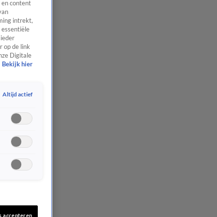
 en content
van
ing intrekt,
 essentiële
 ieder
 op de link
nze Digitale
Bekijk hier
Altijd actief
s accepteren