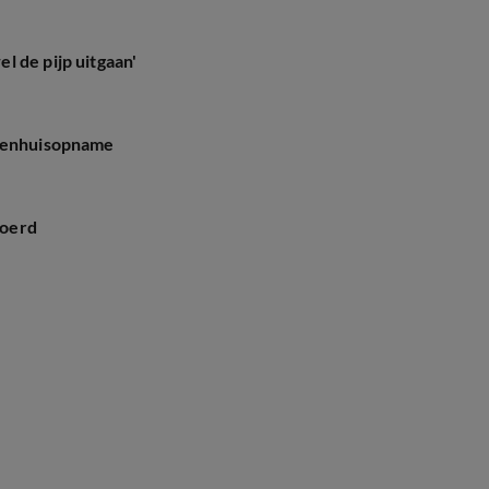
 de pijp uitgaan'
ekenhuisopname
voerd