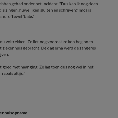
ebben gehad onder het incident. "Dus kan ik nog doen
 is zingen, huwelijken sluiten en schrijven." Imca is
nd, oftewel 'babs'.
ou voltrekken. Ze liet nog voordat ze kon beginnen
et ziekenhuis gebracht. De dag erna werd de zangeres
ijven.
t goed met haar ging. Ze lag toen dus nog wel in het
 zoals altijd."
ekenhuisopname