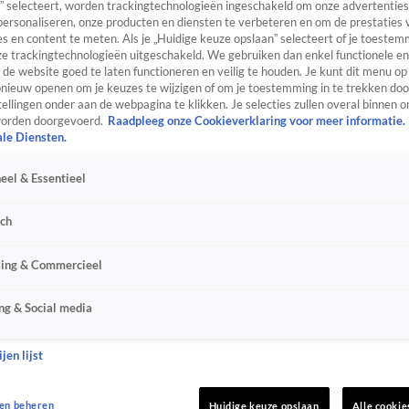
” selecteert, worden trackingtechnologieën ingeschakeld om onze advertenties
personaliseren, onze producten en diensten te verbeteren en om de prestaties 
s en content te meten. Als je „Huidige keuze opslaan” selecteert of je toestemm
e trackingtechnologieën uitgeschakeld. We gebruiken dan enkel functionele en
de website goed te laten functioneren en veilig te houden. Je kunt dit menu op
ieuw openen om je keuzes te wijzigen of om je toestemming in te trekken door
ellingen onder aan de webpagina te klikken. Je selecties zullen overal binnen o
orden doorgevoerd.
Raadpleeg onze Cookieverklaring voor meer informatie.
ale Diensten.
eel & Essentieel
sch
sing & Commercieel
ng & Social media
jen lijst
en beheren
Huidige keuze opslaan
Alle cookie