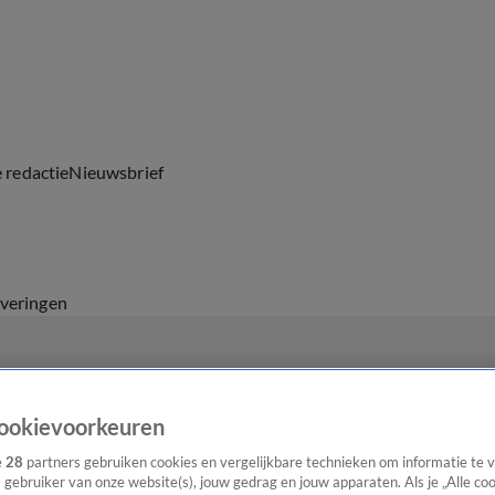
e redactie
Nieuwsbrief
everingen
ookievoorkeuren
e
28
partners gebruiken cookies en vergelijkbare technieken om informatie te
s gebruiker van onze website(s), jouw gedrag en jouw apparaten. Als je „Alle co