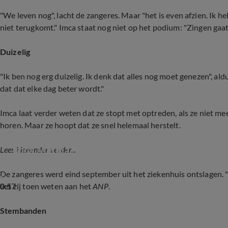
"We leven nog", lacht de zangeres. Maar "het is even afzien. Ik he
niet terugkomt." Imca staat nog niet op het podium: "Zingen gaat n
Duizelig
"Ik ben nog erg duizelig. Ik denk dat alles nog moet genezen", ald
dat dat elke dag beter wordt."
Imca laat verder weten dat ze stopt met optreden, als ze niet mee
horen. Maar ze hoopt dat ze snel helemaal herstelt.
Imca Marina is ontslagen uit het ziekenhuis
Lees hieronder verder...
De zangeres werd eind september uit het ziekenhuis ontslagen. "G
0:57
liet zij toen weten aan het
ANP
.
Stembanden