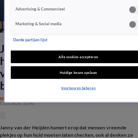
Advertising & Commercieel
Marketing & Social media
Derde partijen lijst
Janny van der Heijden
hamert op controle na drie
Alle cookies accepteren
vormen huidkanker: 'Foute
Huidige keuze opslaan
boel'
Voorkeuren beheren
BN'ERS
8 juli 2026, 11:40
Janny van der Heijden hamert erop dat mensen vreemde
plekjes op hun huid moeten laten checken, ook al denken ze