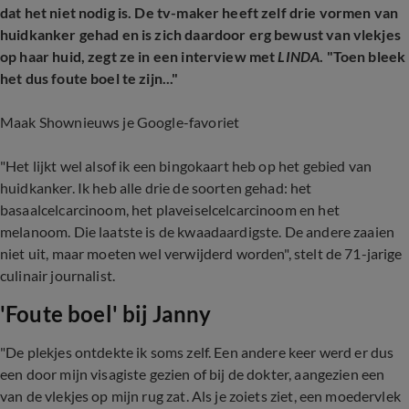
dat het niet nodig is. De tv-maker heeft zelf drie vormen van
huidkanker gehad en is zich daardoor erg bewust van vlekjes
op haar huid, zegt ze in een interview met
LINDA
. "Toen bleek
het dus foute boel te zijn..."
Maak Shownieuws je Google-favoriet
"Het lijkt wel alsof ik een bingokaart heb op het gebied van
huidkanker. Ik heb alle drie de soorten gehad: het
basaalcelcarcinoom, het plaveiselcelcarcinoom en het
melanoom. Die laatste is de kwaadaardigste. De andere zaaien
niet uit, maar moeten wel verwijderd worden", stelt de 71-jarige
culinair journalist.
'Foute boel' bij Janny
"De plekjes ontdekte ik soms zelf. Een andere keer werd er dus
een door mijn visagiste gezien of bij de dokter, aangezien een
van de vlekjes op mijn rug zat. Als je zoiets ziet, een moedervlek