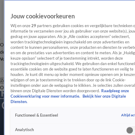
Jouw cookievoorkeuren
Wij en onze
29
partners gebruiken cookies en vergelijkbare technieken 
informatie te verzamelen over jou als gebruiker van onze website(s), jou
gedrag en jouw apparaten. Als je „Alle cookies accepteren” selecteert,
worden trackingtechnologieën ingeschakeld om onze advertenties en
Overzicht
Afleveringen
Tip
Entertainment
BN'ers
TV
Crime
Algemeen
content te kunnen personaliseren, onze producten en diensten te verbet
de redactie
Nieuwsbrief
en om de prestaties van advertenties en content te meten. Als je „Huidi
keuze opslaan” selecteert of je toestemming intrekt, worden deze
Volg Shownieuws
trackingtechnologieën uitgeschakeld. We gebruiken dan enkel functionel
essentiële cookies om de website goed te laten functioneren en veilig te
houden. Je kunt dit menu op ieder moment opnieuw openen om je keuzes
wijzigen of om je toestemming in te trekken door op de link Cookie-
Zoeken
instellingen onder aan de webpagina te klikken. Je selecties zullen overal
Overzicht
Entertainment
Spraakmakend
Reality
Crime
Video's
Afl
binnen onze Digitale Diensten worden doorgevoerd.
Raadpleeg onze
Cookieverklaring voor meer informatie.
Bekijk hier onze Digitale
Diensten.
Altijd ac
Functioneel & Essentieel
Analytisch