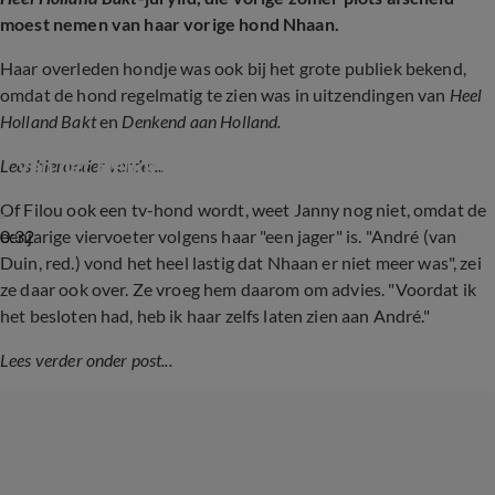
moest nemen van haar vorige hond Nhaan.
Haar overleden hondje was ook bij het grote publiek bekend,
omdat de hond regelmatig te zien was in uitzendingen van
Heel
Holland Bakt
en
Denkend aan Holland.
Eerbetoon aan Nhaan, overleden hondje Janny 
van der Heijden
Lees hieronder verder...
Of Filou ook een tv-hond wordt, weet Janny nog niet, omdat de
0:32
eenjarige viervoeter volgens haar "een jager" is. "André (van
Duin, red.) vond het heel lastig dat Nhaan er niet meer was", zei
ze daar ook over. Ze vroeg hem daarom om advies. "Voordat ik
het besloten had, heb ik haar zelfs laten zien aan André."
Lees verder onder post...