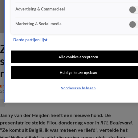
Advertising & Commercieel
Marketing & Social media
Derde partijen lijst
Zien: Janny van der Heijden
stelt nieuwe hond voor: 'Was
Alle cookies accepteren
meteen verliefd'
Huidige keuze opslaan
BN'ERS
Voorkeuren beheren
26 feb 2026, 19:56
Janny van der Heijden heeft een nieuwe hond. De
presentatrice stelde Filou donderdag voor in
RTL Boulevard.
"Ze komt uit België, ik was meteen verliefd", vertelde het
Heel Holland Bakt
-jurylid, die vorige zomer plots afscheid