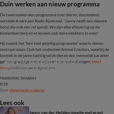
Duin werken aan nieuw programma
De twee maken een programma over dieren,
Beestenboel,
vertelde André aan
Radio Rijnmond
. "Janny heeft een nieuwe
hond die ook een rol speelt. We zijn elke aflevering op de
kinderboerderij en er komen ook dierendokters in voor."
Hij noemt het "een heel gezellig programma" waarin dieren
centraal staan. Ook het onderdeel
Animal Crackers
, waarbij de
komiek in de jaren tachtig wilde dieren een menselijk karakter
André van Duin geeft update over 
gaf met grappige stemmetjes en komische dialogen,
keert
langverwachte Animal Crackers
terug
in dit nieuwe programma.
Headerfoto: Smulders
0:59
Door
Shownieuws-redactie
Lees ook
Janny van der Heijden moeite met groot