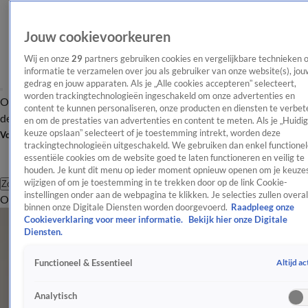
Jouw cookievoorkeuren
Wij en onze
29
partners gebruiken cookies en vergelijkbare technieken 
informatie te verzamelen over jou als gebruiker van onze website(s), jou
gedrag en jouw apparaten. Als je „Alle cookies accepteren” selecteert,
worden trackingtechnologieën ingeschakeld om onze advertenties en
Overzicht
Afleveringen
Tip
Entertainment
BN'ers
TV
Crime
Algemeen
content te kunnen personaliseren, onze producten en diensten te verbet
de redactie
Nieuwsbrief
en om de prestaties van advertenties en content te meten. Als je „Huidi
keuze opslaan” selecteert of je toestemming intrekt, worden deze
Volg Shownieuws
trackingtechnologieën uitgeschakeld. We gebruiken dan enkel functionel
essentiële cookies om de website goed te laten functioneren en veilig te
houden. Je kunt dit menu op ieder moment opnieuw openen om je keuzes
wijzigen of om je toestemming in te trekken door op de link Cookie-
Zoeken
instellingen onder aan de webpagina te klikken. Je selecties zullen overal
Overzicht
Entertainment
Spraakmakend
Reality
Crime
Video's
Afl
binnen onze Digitale Diensten worden doorgevoerd.
Raadpleeg onze
Cookieverklaring voor meer informatie.
Bekijk hier onze Digitale
Diensten.
Altijd ac
Functioneel & Essentieel
Analytisch