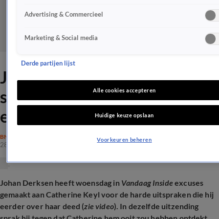
Advertising & Commercieel
Marketing & Social media
Derde partijen lijst
Johan Derksen
schuldbewust: 'Mijn nederige
Alle cookies accepteren
excuses'
Huidige keuze opslaan
BN'ERS
Voorkeuren beheren
28 aug 2025, 13:09
Johan Derksen heeft woensdag in
Vandaag Inside
excuses
gemaakt aan Catherine Keyl voor de harde uitspraken die hij
eerder over haar deed (
zie video
). In dezelfde uitzending
sprak hij tegen dat Catherine hem ooit zou hebben ontdekt