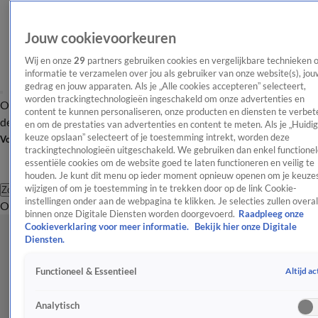
Jouw cookievoorkeuren
Wij en onze
29
partners gebruiken cookies en vergelijkbare technieken 
informatie te verzamelen over jou als gebruiker van onze website(s), jou
gedrag en jouw apparaten. Als je „Alle cookies accepteren” selecteert,
worden trackingtechnologieën ingeschakeld om onze advertenties en
Overzicht
Afleveringen
Tip
Entertainment
BN'ers
TV
Crime
Algemeen
content te kunnen personaliseren, onze producten en diensten te verbet
de redactie
Nieuwsbrief
en om de prestaties van advertenties en content te meten. Als je „Huidi
keuze opslaan” selecteert of je toestemming intrekt, worden deze
Volg Shownieuws
trackingtechnologieën uitgeschakeld. We gebruiken dan enkel functionel
essentiële cookies om de website goed te laten functioneren en veilig te
houden. Je kunt dit menu op ieder moment opnieuw openen om je keuzes
wijzigen of om je toestemming in te trekken door op de link Cookie-
Zoeken
instellingen onder aan de webpagina te klikken. Je selecties zullen overal
Overzicht
Entertainment
Spraakmakend
Reality
Crime
Video's
Afl
binnen onze Digitale Diensten worden doorgevoerd.
Raadpleeg onze
Cookieverklaring voor meer informatie.
Bekijk hier onze Digitale
Diensten.
Altijd ac
Functioneel & Essentieel
Analytisch