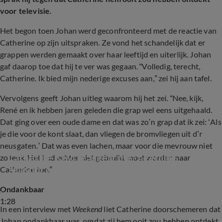
voor televisie.
Het begon toen Johan werd geconfronteerd met de reactie van
Catherine op zijn uitspraken. Ze vond het schandelijk dat er
grappen werden gemaakt over haar leeftijd en uiterlijk. Johan
gaf daarop toe dat hij te ver was gegaan. “Volledig, terecht,
Catherine. Ik bied mijn nederige excuses aan,” zei hij aan tafel.
Vervolgens geeft Johan uitleg waarom hij het zei. “Nee, kijk,
René en ik hebben jaren geleden die grap wel eens uitgehaald.
Dat ging over een oude dame en dat was zo’n grap dat ik zei: ‘Als
je die voor de kont slaat, dan vliegen de bromvliegen uit d’r
neusgaten.’ Dat was even lachen, maar voor die mevrouw niet
Catherine Keyl reageert met héérlijke 
zo leuk. Het had echter niet gebruikt moet worden naar
zelfspot op kritiek van Johan Derksen  
Catherine toe.”
(Vandaag Inside)
Ondankbaar
1:28
In een interview met
Weekend
liet Catherine doorschemeren dat
Johan ondankbaar was, omdat zij hem ooit zou hebben ontdekt.