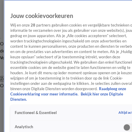
Jouw cookievoorkeuren
Wij en onze
28
partners gebruiken cookies en vergelijkbare technieken 
informatie te verzamelen over jou als gebruiker van onze website(s), jou
gedrag en jouw apparaten. Als je „Alle cookies accepteren” selecteert,
worden trackingtechnologieën ingeschakeld om onze advertenties en
Overzicht
Afleveringen
Tip
Entertainment
BN'ers
TV
Crime
Algemeen
content te kunnen personaliseren, onze producten en diensten te verbet
de redactie
Nieuwsbrief
en om de prestaties van advertenties en content te meten. Als je „Huidi
keuze opslaan” selecteert of je toestemming intrekt, worden deze
Volg Shownieuws
trackingtechnologieën uitgeschakeld. We gebruiken dan enkel functionel
essentiële cookies om de website goed te laten functioneren en veilig te
houden. Je kunt dit menu op ieder moment opnieuw openen om je keuzes
wijzigen of om je toestemming in te trekken door op de link Cookie-
Zoeken
instellingen onder aan de webpagina te klikken. Je selecties zullen overal
Overzicht
Entertainment
Spraakmakend
Reality
Crime
Video's
Afl
binnen onze Digitale Diensten worden doorgevoerd.
Raadpleeg onze
Cookieverklaring voor meer informatie.
Bekijk hier onze Digitale
Diensten.
Altijd ac
Functioneel & Essentieel
Analytisch