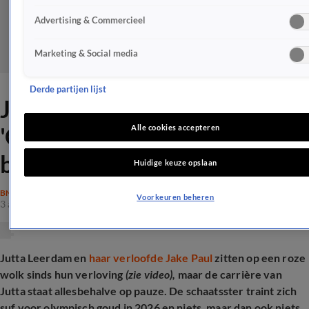
Advertising & Commercieel
Marketing & Social media
Derde partijen lijst
Jutta kiest sport boven Jake:
'Offer dat we moeten
Alle cookies accepteren
brengen'
Huidige keuze opslaan
BN'ERS
Voorkeuren beheren
3 apr 2025, 17:25
Jutta Leerdam en
haar verloofde Jake Paul
zitten op een roze
wolk sinds hun verloving
(zie video),
maar de carrière van
Jutta staat allesbehalve op pauze. De schaatsster traint zich
suf voor olympisch goud in 2026 en niets, maar dan ook niets,