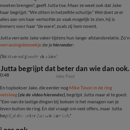
moeten brengen", geeft Jutta toe. Maar ze weet ook dat Jake
haar begrijpt: "We zitten in hetzelfde schuitje." Wel doet ze er
alles aan om haar verloofde zo vaak mogelijk te zien, hij is
immers voor haar "de ware", zoals zij hem noemt.
Jutta verraste Jake vaker tijdens hun lange-afstandsrelatie. Zo'n
verrassingsbezoekje
zie je
hieronder
:
Jutta Leerdam verrast vriendje Jake Paul
(Tekst vervolgt onder de video)
Jutta begrijpt dat beter dan wie dan ook.
0:48
Jake Paul
En topbokser Jake, die eerder nog
Mike Tyson in de ring
versloeg
(zie de video hieronder)
, begrijpt Jutta maar al te goed:
"Een van de lastige dingen bij boksen is het managen van je
leven buiten de ring. En dat vraagt om veel offers, maar Jutta
Vooruitblik gevecht Mike Tyson en Jake Paul
begrijpt dat beter dan wie dan ook."
Lees ook