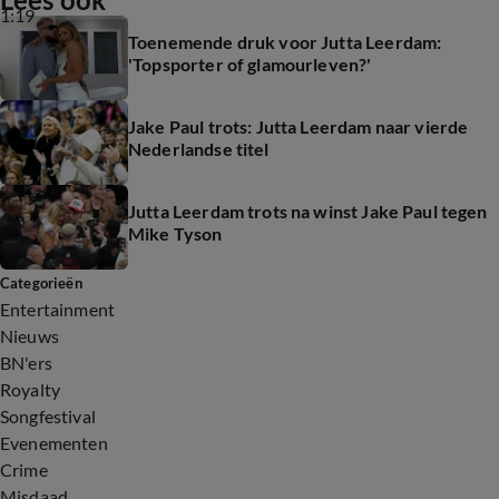
1:19
Toenemende druk voor Jutta Leerdam:
'Topsporter of glamourleven?'
Jake Paul trots: Jutta Leerdam naar vierde
Nederlandse titel
Jutta Leerdam trots na winst Jake Paul tegen
Mike Tyson
Categorieën
Entertainment
Nieuws
BN'ers
Royalty
Songfestival
Evenementen
Crime
Misdaad