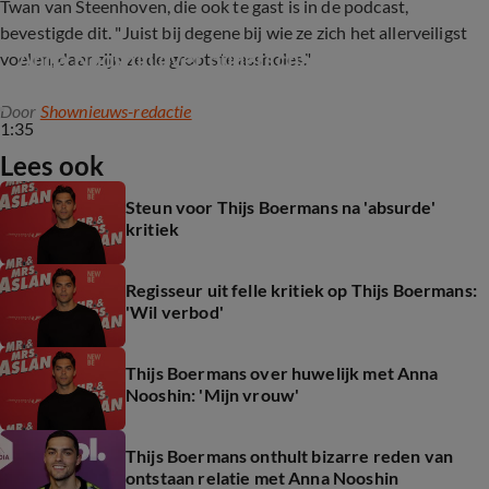
Twan van Steenhoven, die ook te gast is in de podcast,
bevestigde dit. "Juist bij degene bij wie ze zich het allerveiligst
Anna Nooshin over ouderschap
voelen, daar zijn ze de grootste assholes."
Door
Shownieuws-redactie
1:35
Lees ook
Steun voor Thijs Boermans na 'absurde'
kritiek
Regisseur uit felle kritiek op Thijs Boermans:
'Wil verbod'
Thijs Boermans over huwelijk met Anna
Nooshin: 'Mijn vrouw'
Thijs Boermans onthult bizarre reden van
ontstaan relatie met Anna Nooshin