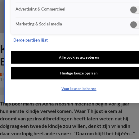
Advertising & Commercieel
Marketing & Social media
Derde partijen lijst
Kinderwens-botsing bij Thijs
Boermans en Anna Nooshin
Alle cookies accepteren
Huidige keuze opslaan
BN'ERS
15 dec 2025, 11:00
Voorkeuren beheren
Thijs Boermans en Anna Nooshin mochten begin vorig jaar
hun eerste kindje verwelkomen. Waar Thijs stiekem al
droomt van gezinsuitbreiding en heeft laten weten dat hij
dolgraag een tweede kindje zou willen, denkt zijn vriendin
daar voorlopig heel anders over.
"Daarom blijft het bij één..."