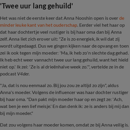
'Twee uur lang gehuild'
Het was niet de eerste keer dat Anna Nooshin open is over
de
minder leuke kant van het ouderschap
. Eerder viel het haar op
dat haar dochtertje veel rustiger is bij haar oma dan bij Anna
zelf. Anna liet zich erover uit: "Ze is zo energiek, ik wil dat zij
wordt uitgedaagd. Dus we gingen kijken naar de opvang en toen
zei ik ook tegen mijn moeder: 'Ma, ik heb zo'n slechte dag gehad.
Ik heb echt weer vannacht twee uur lang gehuild, want het hield
niet op.' Ik zei: 'Ze is al drieënhalve week zo.'", vertelde ze in de
podcast
V4der.
"Ja, dat is nou eenmaal zo. Bij jou zou ze altijd zo zijn", aldus
Anna's moeder. Volgens de influencer was haar dochter rustiger
bij haar oma. "Dan pakt mijn moeder haar op en zegt ze: 'Ach,
wat ben je een lief meisje.' En dan denk ik: ze is anders bij mij dan
bij mijn moeder."
Dat zou volgens haar moeder komen, omdat ze bij Anna veilig is.