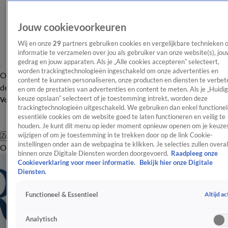
Jouw cookievoorkeuren
Wij en onze
29
partners gebruiken cookies en vergelijkbare technieken 
informatie te verzamelen over jou als gebruiker van onze website(s), jou
gedrag en jouw apparaten. Als je „Alle cookies accepteren” selecteert,
worden trackingtechnologieën ingeschakeld om onze advertenties en
Overzicht
Afleveringen
Tip
Entertainment
BN'ers
TV
Crime
Algemeen
content te kunnen personaliseren, onze producten en diensten te verbet
de redactie
Nieuwsbrief
en om de prestaties van advertenties en content te meten. Als je „Huidi
keuze opslaan” selecteert of je toestemming intrekt, worden deze
Volg Shownieuws
trackingtechnologieën uitgeschakeld. We gebruiken dan enkel functionel
essentiële cookies om de website goed te laten functioneren en veilig te
houden. Je kunt dit menu op ieder moment opnieuw openen om je keuzes
wijzigen of om je toestemming in te trekken door op de link Cookie-
Zoeken
instellingen onder aan de webpagina te klikken. Je selecties zullen overal
Overzicht
Entertainment
Spraakmakend
Reality
Crime
Video's
Afl
binnen onze Digitale Diensten worden doorgevoerd.
Raadpleeg onze
Cookieverklaring voor meer informatie.
Bekijk hier onze Digitale
Diensten.
Altijd ac
Functioneel & Essentieel
Analytisch