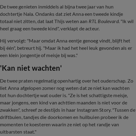
De twee genieten inmiddels al bijna twee jaar van hun
dochtertje Nala.
Ondanks dat
ziet Anna een tweede kindje
totaal niet zitten, dat laat Thijs weten aan
RTL Boulevard
. "Ik wil
heel graag een tweede kind", verklapt de acteur.
Hij vervolgt: "Maar omdat Anna eentje genoeg vindt, blijft het
bij één", betreurt hij. "Maar ik had het heel leuk gevonden als er
een klein jongentje of meisje bij was."
'Kan niet wachten'
De twee praten regelmatig openhartig over het ouderschap. Zo
liet Anna afgelopen zomer nog weten dat ze niet kan wachten
tot hun dochtertje wat ouder is. "
Ze is het schattigste meisje,
maar jongens, een kind van achttien maanden is niet voor de
zwakken", schreef ze destijds in haar Instagram Story. "Tussen de
driftbuien, tandjes die doorkomen en huilbuien probeer ik de
momenten te koesteren waarin ze niet op het randje van
uitbarsten staat."