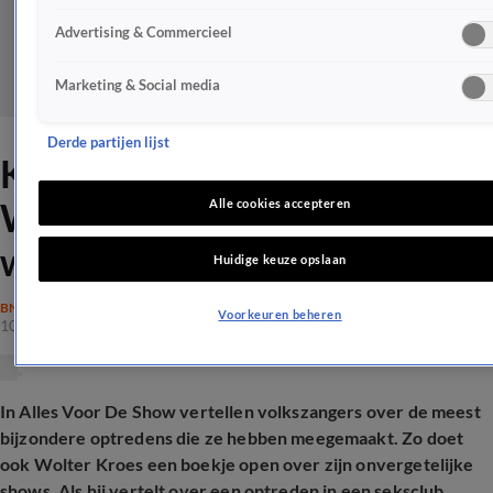
Advertising & Commercieel
Marketing & Social media
Derde partijen lijst
Krankzinnig optreden voor
Wolter Kroes: 'Te bizar voor
Alle cookies accepteren
woorden'
Huidige keuze opslaan
BN'ERS
Voorkeuren beheren
10 juli 2025, 22:27
In Alles Voor De Show vertellen volkszangers over de meest
bijzondere optredens die ze hebben meegemaakt. Zo doet
ook Wolter Kroes een boekje open over zijn onvergetelijke
shows. Als hij vertelt over een optreden in een seksclub,