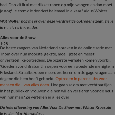
had. Dan zit ik al met dikke tranen op mijn wangen en dan moet
je nog! Je stem die dondert helemaal in elkaar", aldus Wolter.
Wat Wolter nog meer over deze verdrietige optredens zegt, zie je
Wolter Kroes over optredens op uitvaarten
in de video hieronder.
Alles voor de Show
1:28
De beste zangers van Nederland spreken in de online serie met
Thom over hun mooiste, gekste, moeilijkste en meest
onvergetelijke optredens. De bizarste verhalen komen voorbij.
'Goedenavond Brabant!' roepen voor een woedende menigte in
Friesland. Straalbezopen meerdere keren om de gage vragen aan
degene die hem heeft geboekt.
Optreden in parenclubs voor
mensen die... van alles doen.
Hoe gaan ze om met vechtpartijen
in het publiek en vrouwen die hen willen versieren voor de neus
van hun man? Ze vertellen er alles over!
De hele aflevering van Alles Voor De Show met Wolter Kroes zie
Wolter Kroes in Alles Voor De Show
je in de video hieronder...