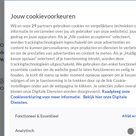
Jouw cookievoorkeuren
Wij en onze
29
partners gebruiken cookies en vergelijkbare technieken 
informatie te verzamelen over jou als gebruiker van onze website(s), jou
gedrag en jouw apparaten. Als je „Alle cookies accepteren” selecteert,
worden trackingtechnologieën ingeschakeld om onze advertenties en
Overzicht
Afleveringen
Tip
Entertainment
BN'ers
TV
Crime
Algemeen
content te kunnen personaliseren, onze producten en diensten te verbet
de redactie
Nieuwsbrief
en om de prestaties van advertenties en content te meten. Als je „Huidi
keuze opslaan” selecteert of je toestemming intrekt, worden deze
Volg Shownieuws
trackingtechnologieën uitgeschakeld. We gebruiken dan enkel functionel
essentiële cookies om de website goed te laten functioneren en veilig te
houden. Je kunt dit menu op ieder moment opnieuw openen om je keuzes
wijzigen of om je toestemming in te trekken door op de link Cookie-
Zoeken
instellingen onder aan de webpagina te klikken. Je selecties zullen overal
Overzicht
Entertainment
Spraakmakend
Reality
Crime
Video's
Afl
binnen onze Digitale Diensten worden doorgevoerd.
Raadpleeg onze
Cookieverklaring voor meer informatie.
Bekijk hier onze Digitale
Diensten.
Altijd ac
Functioneel & Essentieel
Analytisch