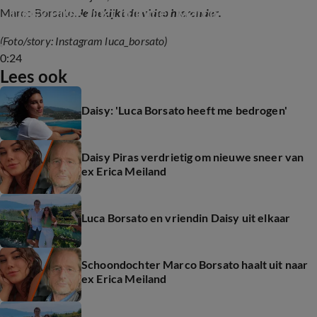
Daisy Piras zingt nummer Marco Borsato
Marco Borsato.
Je bekijkt de video hieronder.
(Foto/story: Instagram luca_borsato)
0:24
Lees ook
Daisy: 'Luca Borsato heeft me bedrogen'
Daisy Piras verdrietig om nieuwe sneer van
ex Erica Meiland
Luca Borsato en vriendin Daisy uit elkaar
Schoondochter Marco Borsato haalt uit naar
ex Erica Meiland