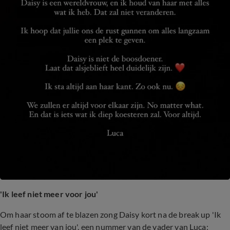
'Ik leef niet meer voor jou'
Om haar stoom af te blazen zong Daisy kort na de break up 'Ik
leef niet meer van jou', een nummer van de vader van Luca: