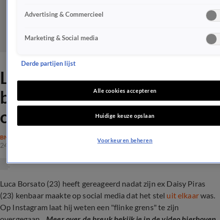
Advertising & Commercieel
Marketing & Social media
Derde partijen lijst
Luca Borsato reageert op
break up: 'Ben flinke grens
Alle cookies accepteren
overgegaan'
Huidige keuze opslaan
BN'ERS
Voorkeuren beheren
24 aug 2022, 15:23
Luca Borsato (23) heeft gereageerd nadat zijn ex Daisy Piras
(23) kenbaar maakte op social media dat het stel
uit elkaar
was.
Op Instagram laat hij weten een "flinke grens" te zijn
overgegaan...
Meer over de breuk bekijk je in de video hierboven.