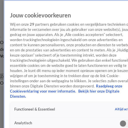
Jouw cookievoorkeuren
Wij en onze
29
partners gebruiken cookies en vergelijkbare technieken 
informatie te verzamelen over jou als gebruiker van onze website(s), jou
gedrag en jouw apparaten. Als je „Alle cookies accepteren” selecteert,
worden trackingtechnologieën ingeschakeld om onze advertenties en
Overzicht
Afleveringen
Tip
Entertainment
BN'ers
TV
Crime
Algemeen
content te kunnen personaliseren, onze producten en diensten te verbet
de redactie
Nieuwsbrief
en om de prestaties van advertenties en content te meten. Als je „Huidi
keuze opslaan” selecteert of je toestemming intrekt, worden deze
Volg Shownieuws
trackingtechnologieën uitgeschakeld. We gebruiken dan enkel functionel
essentiële cookies om de website goed te laten functioneren en veilig te
houden. Je kunt dit menu op ieder moment opnieuw openen om je keuzes
wijzigen of om je toestemming in te trekken door op de link Cookie-
Zoeken
instellingen onder aan de webpagina te klikken. Je selecties zullen overal
Overzicht
Entertainment
Spraakmakend
Reality
Crime
Video's
Afl
binnen onze Digitale Diensten worden doorgevoerd.
Raadpleeg onze
Cookieverklaring voor meer informatie.
Bekijk hier onze Digitale
Diensten.
Altijd ac
Functioneel & Essentieel
Analytisch