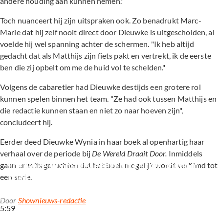
andere houding aan kunnen nemen."
Toch nuanceert hij zijn uitspraken ook. Zo benadrukt Marc-
Marie dat hij zelf nooit direct door Dieuwke is uitgescholden, al
voelde hij wel spanning achter de schermen. "Ik heb altijd
gedacht dat als Matthijs zijn fiets pakt en vertrekt, ik de eerste
ben die zij opbelt om me de huid vol te schelden."
Volgens de cabaretier had Dieuwke destijds een grotere rol
kunnen spelen binnen het team. "Ze had ook tussen Matthijs en
die redactie kunnen staan en niet zo naar hoeven zijn",
concludeert hij.
Eerder deed Dieuwke Wynia in haar boek al openhartig haar
verhaal over de periode bij
De Wereld Draait Door.
Inmiddels
Dieuwke Wynia reageert op kritiek rondom 
gaan er zelfs geruchten dat het boek mogelijk wordt verfilmd tot
boek over DWDD
een serie.
Door
Shownieuws-redactie
5:59