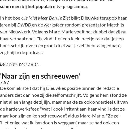
schermen bij het populaire tv-programma.
In het boek
Je Mist Meer Dan Je Ziet
blikt Dieuwke terug op haar
jaren bij
DWDD
en de werksfeer rondom presentator Matthijs
van Nieuwkerk. Volgens Marc-Marie voelt het dubbel dat zij nu
haar verhaal doet. "Ik vindt het een klein beetje raar dat je een
boek schrijft over een groot deel wat je zelf hebt aangedaan",
zegt hij in de podcast.
Dieuwke Wynia schrijft over de onthullingen 
bij De Wereld Draait Door
Lees hieronder meer...
'Naar zijn en schreeuwen'
7:57
De komiek stelt dat hij Dieuwkes positie binnen de redactie
anders ziet dan hoe zij die zelf omschrijft. Volgens hem stond ze
niet alleen langs de zijlijn, maar maakte ze ook onderdeel uit van
de harde werksfeer. "Wat ik ook irritant aan haar vind, is dat ze
naar kon zijn en kon schreeuwen", aldus Marc-Marie. "Ze zei:
'Het enige wat ik kan doen is weggaan', maar ze had ook een