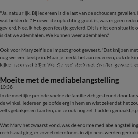
"Ja, natuurlijk. Bij iedereen is die last van de schouders gevallen
wat helderder." Hoewel de opluchting groot is, was er geen rede
gevierd. Nee, ik heb geen feestje gevierd. Dit is niet een situatie 
is dat we ademhalen. We kunnen weer ademhalen."
Ook voor Mary zelf is de impact groot geweest. "Dat knijpen met 
nog wel een beetje in. Maar je merkt het aan iedereen, ook de k
Marco Borsato vrijgesproken van ontucht met 
kijken weer wat blijer. We zijn heel sterk met z’n allen geweest, ec
Moeite met de mediabelangstelling
10:38
In de moeilijke periode voelde de familie zich gesteund door f
de winkel. Iedereen geloofde erg in hem en wist zeker dat het zo
zelfs gebakjes en taarten, die ze ook nog zelf hadden gemaakt, sp
Wat Mary het zwaarst vond, was de enorme mediabelangstelling. "
rechtszaal ging, er zoveel microfoons in zijn neus werden gedruk