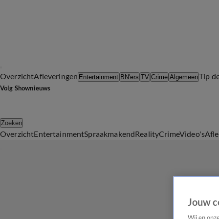
Overzicht
Afleveringen
Tip d
Entertainment
BN'ers
TV
Crime
Algemeen
Volg Shownieuws
Zoeken
Overzicht
Entertainment
Spraakmakend
Reality
Crime
Video's
Afl
Jouw c
Wij en onz