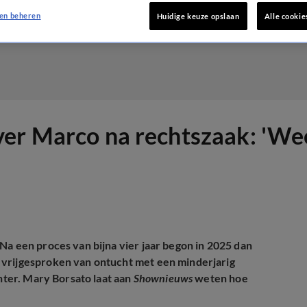
en beheren
Huidige keuze opslaan
Alle cookie
er Marco na rechtszaak: 'Wee
Na een proces van bijna vier jaar begon in 2025 dan
 vrijgesproken van ontucht met een minderjarig
chter. Mary Borsato laat aan
Shownieuws
weten hoe