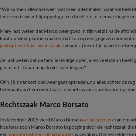
"We kunnen allemaal weer wat meer ademhalen, waar we heel blij
Iedereen is weer blij, opgetogen en heeft zin in nieuwe dingen en
Mary laat weten dat Marco weer goed in zijn vel zit na de afrondin
kunt nu weer plannen maken, dat kon op een gegeven moment ni
gestopt met haar bruidszaak
, zal ook zij meer tijd gaan doorbre
Ze laat weten dat de familie de afgelopen jaren veel steun heeft
gedacht (...) daar mag ik niet over klagen."
Of hij binnenkort ook weer gaat optreden, nu alles achter de rug i
helemaal aan hem over. Dat is niet iets waar ik antwoord op moet
Rechtszaak Marco Borsato
In december 2025 werd Marco Borsato
vrijgesproken
van ontuch
hoe haar zoon Marco Borsato kapotging door de rechtszaak die teg
een
enorme last van zijn schouders
is gevallen. Dat vertelde ze 