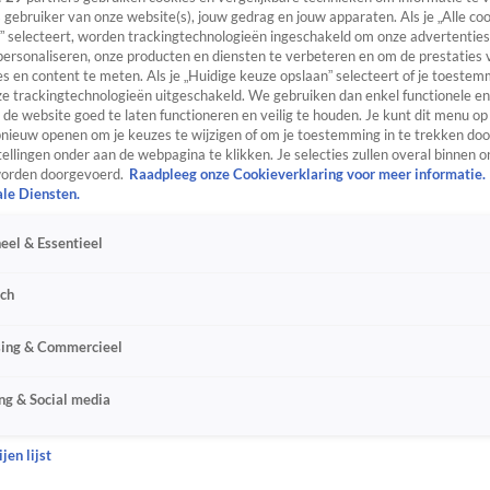
s gebruiker van onze website(s), jouw gedrag en jouw apparaten. Als je „Alle co
” selecteert, worden trackingtechnologieën ingeschakeld om onze advertenties
personaliseren, onze producten en diensten te verbeteren en om de prestaties 
s en content te meten. Als je „Huidige keuze opslaan” selecteert of je toestemm
e trackingtechnologieën uitgeschakeld. We gebruiken dan enkel functionele en
de website goed te laten functioneren en veilig te houden. Je kunt dit menu op
ieuw openen om je keuzes te wijzigen of om je toestemming in te trekken door
ellingen onder aan de webpagina te klikken. Je selecties zullen overal binnen o
orden doorgevoerd.
Raadpleeg onze Cookieverklaring voor meer informatie.
ale Diensten.
eel & Essentieel
sch
sing & Commercieel
ng & Social media
jen lijst