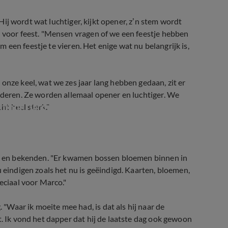
. Hij wordt wat luchtiger, kijkt opener, z’n stem wordt
n voor feest. "Mensen vragen of we een feestje hebben
om een feestje te vieren. Het enige wat nu belangrijk is,
onze keel, wat we zes jaar lang hebben gedaan, zit er
inderen. Ze worden allemaal opener en luchtiger. We
minderjarige
ht heel sterk."
ans en bekenden. "Er kwamen bossen bloemen binnen in
u eindigen zoals het nu is geëindigd. Kaarten, bloemen,
eciaal voor Marco."
Waar ik moeite mee had, is dat als hij naar de
t. Ik vond het dapper dat hij de laatste dag ook gewoon