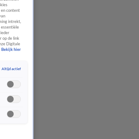
okies
 en content
van
ing intrekt,
 essentiële
 ieder
 op de link
nze Digitale
Bekijk hier
Altijd actief