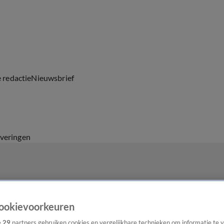
e redactie
Nieuwsbrief
everingen
ookievoorkeuren
e
29
partners gebruiken cookies en vergelijkbare technieken om informatie te