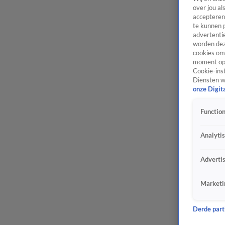
over jou al
accepteren
te kunnen 
advertentie
worden dez
cookies om 
moment opn
Cookie-inst
Diensten w
onze Digit
Function
Analyti
Adverti
Marketi
Derde parti