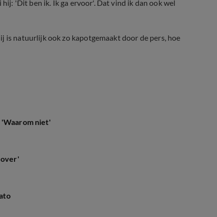
ij: 'Dit ben ik. Ik ga ervoor'. Dat vind ik dan ook wel
j is natuurlijk ook zo kapotgemaakt door de pers, hoe
sato nu officieel voorbij
 'Waarom niet'
 over'
ato