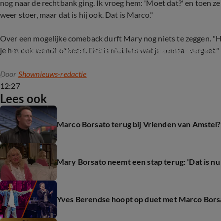
nog naar de rechtbank ging. Ik vroeg hem: 'Moet dat?' en toen zei h
weer stoer, maar dat is hij ook. Dat is Marco."
Over een mogelijke comeback durft Mary nog niets te zeggen. "Hi
Dromen zijn geen bedrog: ontuchtzaak tegen Bor
je het ook wendt of keert. Dat is niet iets wat je zomaar vergeet."
Door
Shownieuws-redactie
12:27
Lees ook
Marco Borsato terug bij Vrienden van Amstel?
Mary Borsato neemt een stap terug: 'Dat is nu
Yves Berendse hoopt op duet met Marco Bors