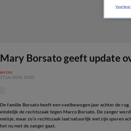
Voorkeur
Mary Borsato geeft update ov
BN'ERS
17 jan 2026, 23:05
De familie Borsato heeft een veelbewogen jaar achter de rug. 
eindelijk de rechtszaak tegen Marco Borsato. De zanger werd
meisje, maar zo’n rechtszaak laat natuurlijk wel zijn sporen a
het nu met de zanger gaat.