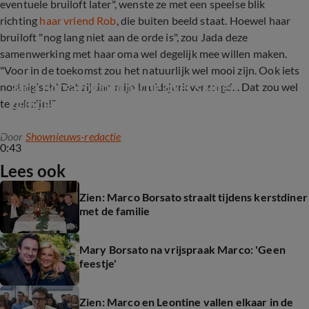
eventuele bruiloft later", wenste ze met een speelse blik
richting
haar vriend Rob
, die buiten beeld staat. Hoewel haar
bruiloft "nog lang niet aan de orde is", zou Jada deze
samenwerking met haar oma wel degelijk mee willen maken.
"Voor in de toekomst zou het natuurlijk wel mooi zijn. Ook iets
Jada Borsato openhartig over sluiten 
nostalgisch! Dat zij dan mijn bruidsjurk verzorgd... Dat zou wel
bruidszaak Mary
te gek zijn!"
Door
Shownieuws-redactie
0:43
Lees ook
Zien: Marco Borsato straalt tijdens kerstdiner
met de familie
Mary Borsato na vrijspraak Marco: 'Geen
feestje'
Zien: Marco en Leontine vallen elkaar in de