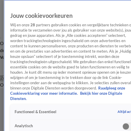
Jouw cookievoorkeuren
Wij en onze
28
partners gebruiken cookies en vergelijkbare technieken 
informatie te verzamelen over jou als gebruiker van onze website(s), jou
gedrag en jouw apparaten. Als je „Alle cookies accepteren” selecteert,
worden trackingtechnologieën ingeschakeld om onze advertenties en
Overzicht
Afleveringen
Tip
Entertainment
BN'ers
TV
Crime
Algemeen
content te kunnen personaliseren, onze producten en diensten te verbet
de redactie
Nieuwsbrief
en om de prestaties van advertenties en content te meten. Als je „Huidi
keuze opslaan” selecteert of je toestemming intrekt, worden deze
Volg Shownieuws
trackingtechnologieën uitgeschakeld. We gebruiken dan enkel functionel
essentiële cookies om de website goed te laten functioneren en veilig te
houden. Je kunt dit menu op ieder moment opnieuw openen om je keuzes
wijzigen of om je toestemming in te trekken door op de link Cookie-
Zoeken
instellingen onder aan de webpagina te klikken. Je selecties zullen overal
Overzicht
Entertainment
Spraakmakend
Reality
Crime
Video's
Afl
binnen onze Digitale Diensten worden doorgevoerd.
Raadpleeg onze
Cookieverklaring voor meer informatie.
Bekijk hier onze Digitale
Diensten.
Altijd ac
Functioneel & Essentieel
Analytisch