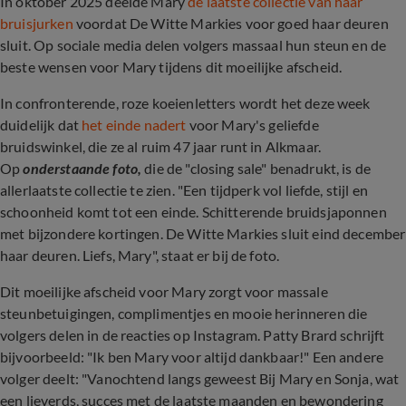
In oktober 2025 deelde Mary
de laatste collectie van haar
bruisjurken
voordat De Witte Markies voor goed haar deuren
sluit. Op sociale media delen volgers massaal hun steun en de
beste wensen voor Mary tijdens dit moeilijke afscheid.
In confronterende, roze koeienletters wordt het deze week
duidelijk dat
het einde nadert
voor Mary's geliefde
bruidswinkel, die ze al ruim 47 jaar runt in Alkmaar.
Op
onderstaande foto,
die de "closing sale" benadrukt,
is de
allerlaatste collectie te zien. "Een tijdperk vol liefde, stijl en
schoonheid komt tot een einde. Schitterende bruidsjaponnen
met bijzondere kortingen. De Witte Markies sluit eind december
haar deuren. Liefs, Mary", staat er bij de foto.
Dit moeilijke afscheid voor Mary zorgt voor massale
steunbetuigingen, complimentjes en mooie herinneren die
volgers delen in de reacties op Instagram. Patty Brard schrijft
bijvoorbeeld: "Ik ben Mary voor altijd dankbaar!" Een andere
volger deelt: "Vanochtend langs geweest Bij Mary en Sonja, wat
een lieverds, succes met de laatste maanden en bewondering