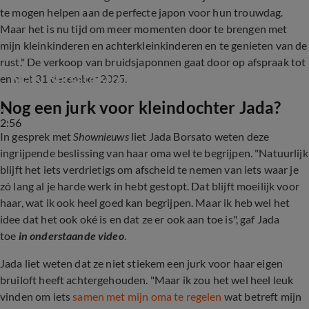
te mogen helpen aan de perfecte japon voor hun trouwdag.
Maar het is nu tijd om meer momenten door te brengen met
mijn kleinkinderen en achterkleinkinderen en te genieten van de
rust." De verkoop van bruidsjaponnen gaat door op afspraak tot
Mary Borsato stopt met bruidszaak
en met 31 december 2025.
Nog een jurk voor kleindochter Jada?
2:56
In gesprek met
Shownieuws
liet Jada Borsato weten deze
ingrijpende beslissing van haar oma wel te begrijpen. "Natuurlijk
blijft het iets verdrietigs om afscheid te nemen van iets waar je
zó lang al je harde werk in hebt gestopt. Dat blijft moeilijk voor
haar, wat ik ook heel goed kan begrijpen. Maar ik heb wel het
idee dat het ook oké is en dat ze er ook aan toe is", gaf Jada
toe
in onderstaande video
.
Jada liet weten dat ze niet stiekem een jurk voor haar eigen
bruiloft heeft achtergehouden. "Maar ik zou het wel heel leuk
vinden om iets
samen met mijn oma te regelen
wat betreft mijn