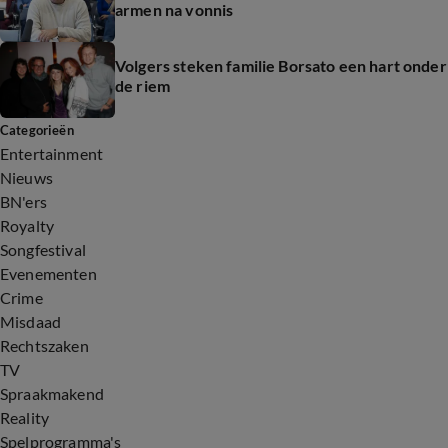
armen na vonnis
Volgers steken familie Borsato een hart onder
de riem
Categorieën
Entertainment
Nieuws
BN'ers
Royalty
Songfestival
Evenementen
Crime
Misdaad
Rechtszaken
TV
Spraakmakend
Reality
Spelprogramma's