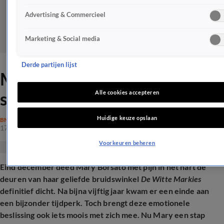
Advertising & Commercieel
Marketing & Social media
Derde partijen lijst
Mary Borsato neemt een
stap terug: 'Dat is nu over'
Alle cookies accepteren
Huidige keuze opslaan
BN'ERS
17 jan 2026, 19:43
Voorkeuren beheren
Eind december deed Mary Borsato met pijn in het hart de
deuren van haar geliefde bruidswinkel
De Witte Markies
definitief dicht. Na bijna vijftig jaar kwam er een einde aan
een bijzonder tijdperk. Toch brengt deze emotionele
beslissing ook iets moois met zich mee. Nu Mary een stap