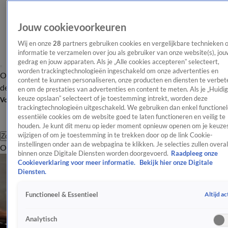
Jouw cookievoorkeuren
Wij en onze
28
partners gebruiken cookies en vergelijkbare technieken 
informatie te verzamelen over jou als gebruiker van onze website(s), jou
gedrag en jouw apparaten. Als je „Alle cookies accepteren” selecteert,
worden trackingtechnologieën ingeschakeld om onze advertenties en
Overzicht
Afleveringen
Tip
Entertainment
BN'ers
TV
Crime
Algemeen
content te kunnen personaliseren, onze producten en diensten te verbet
de redactie
Nieuwsbrief
en om de prestaties van advertenties en content te meten. Als je „Huidi
keuze opslaan” selecteert of je toestemming intrekt, worden deze
Volg Shownieuws
trackingtechnologieën uitgeschakeld. We gebruiken dan enkel functionel
essentiële cookies om de website goed te laten functioneren en veilig te
houden. Je kunt dit menu op ieder moment opnieuw openen om je keuzes
wijzigen of om je toestemming in te trekken door op de link Cookie-
Zoeken
instellingen onder aan de webpagina te klikken. Je selecties zullen overal
Overzicht
Entertainment
Spraakmakend
Reality
Crime
Video's
Afl
binnen onze Digitale Diensten worden doorgevoerd.
Raadpleeg onze
Cookieverklaring voor meer informatie.
Bekijk hier onze Digitale
Diensten.
Altijd ac
Functioneel & Essentieel
Analytisch