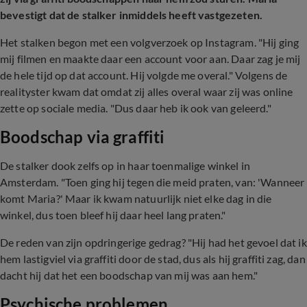
bevestigt dat de stalker inmiddels heeft vastgezeten.
Het stalken begon met een volgverzoek op Instagram. "Hij ging
mij filmen en maakte daar een account voor aan. Daar zag je mij
de hele tijd op dat account. Hij volgde me overal." Volgens de
realityster kwam dat omdat zij alles overal waar zij was online
zette op sociale media. "Dus daar heb ik ook van geleerd."
Boodschap via graffiti
De stalker dook zelfs op in haar toenmalige winkel in
Amsterdam. "Toen ging hij tegen die meid praten, van: 'Wanneer
komt Maria?' Maar ik kwam natuurlijk niet elke dag in die
winkel, dus toen bleef hij daar heel lang praten."
De reden van zijn opdringerige gedrag? "Hij had het gevoel dat ik
hem lastigviel via graffiti door de stad, dus als hij graffiti zag, dan
dacht hij dat het een boodschap van mij was aan hem."
Psychische problemen