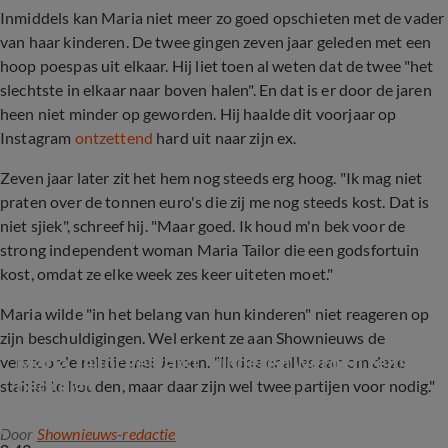
Inmiddels kan Maria niet meer zo goed opschieten met de vader
van haar kinderen. De twee gingen zeven jaar geleden met een
hoop poespas uit elkaar. Hij liet toen al weten dat de twee "het
slechtste in elkaar naar boven halen". En dat is er door de jaren
heen niet minder op geworden. Hij haalde dit voorjaar op
Instagram
ontzettend
hard uit naar zijn ex.
Zeven jaar later zit het hem nog steeds erg hoog. "Ik mag niet
praten over de tonnen euro's die zij me nog steeds kost. Dat is
niet sjiek", schreef hij. "Maar goed. Ik houd m'n bek voor de
strong independent woman Maria Tailor die een godsfortuin
kost, omdat ze elke week zes keer uiteten moet."
Maria wilde "in het belang van hun kinderen" niet reageren op
zijn beschuldigingen. Wel erkent ze aan Shownieuws de
Maria Tailor gestalkt, kinderen werden zelfs 
verstoorde relatie met Jeroen. "Ik doe er alles aan om deze
bedreigd
stabiel te houden, maar daar zijn wel twee partijen voor nodig."
Door
Shownieuws-redactie