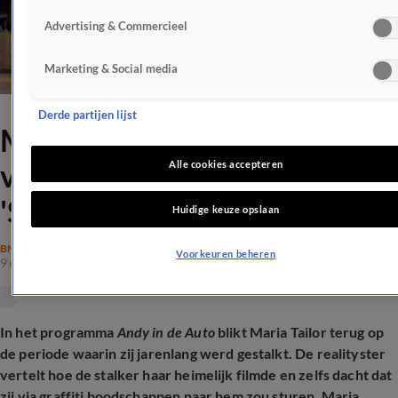
Advertising & Commercieel
Marketing & Social media
Derde partijen lijst
Maria Tailor over
veroordeelde stalker:
Alle cookies accepteren
'Stuurde bloederige beelden'
Huidige keuze opslaan
BN'ERS
Voorkeuren beheren
9 dec 2025, 20:37
In het programma
Andy in de Auto
blikt Maria Tailor terug op
de periode waarin zij jarenlang werd gestalkt. De realityster
vertelt hoe de stalker haar heimelijk filmde en zelfs dacht dat
zij via graffiti boodschappen naar hem zou sturen. Maria