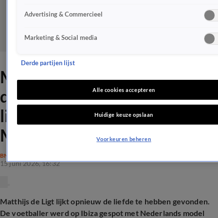
Advertising & Commercieel
Marketing & Social media
Derde partijen lijst
Matthijs de Ligt aan het
daten met model na
Alle cookies accepteren
liefdesbreuk Annekee
Huidige keuze opslaan
Molenaar
Voorkeuren beheren
BN'ERS
15 juni 2026, 16:32
Matthijs de Ligt lijkt opnieuw de liefde te hebben gevonden.
De voetballer werd op Ibiza gespot met Nederlands model