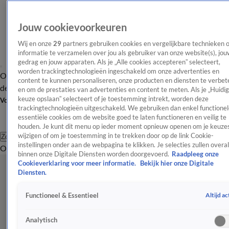
Jouw cookievoorkeuren
Wij en onze
29
partners gebruiken cookies en vergelijkbare technieken 
informatie te verzamelen over jou als gebruiker van onze website(s), jou
gedrag en jouw apparaten. Als je „Alle cookies accepteren” selecteert,
worden trackingtechnologieën ingeschakeld om onze advertenties en
Overzicht
Afleveringen
Tip
Entertainment
BN'ers
TV
Crime
Algemeen
content te kunnen personaliseren, onze producten en diensten te verbet
de redactie
Nieuwsbrief
en om de prestaties van advertenties en content te meten. Als je „Huidi
keuze opslaan” selecteert of je toestemming intrekt, worden deze
Volg Shownieuws
trackingtechnologieën uitgeschakeld. We gebruiken dan enkel functionel
essentiële cookies om de website goed te laten functioneren en veilig te
houden. Je kunt dit menu op ieder moment opnieuw openen om je keuzes
wijzigen of om je toestemming in te trekken door op de link Cookie-
Zoeken
instellingen onder aan de webpagina te klikken. Je selecties zullen overal
Overzicht
Entertainment
Spraakmakend
Reality
Crime
Video's
Afl
binnen onze Digitale Diensten worden doorgevoerd.
Raadpleeg onze
Cookieverklaring voor meer informatie.
Bekijk hier onze Digitale
Diensten.
Altijd ac
Functioneel & Essentieel
Analytisch