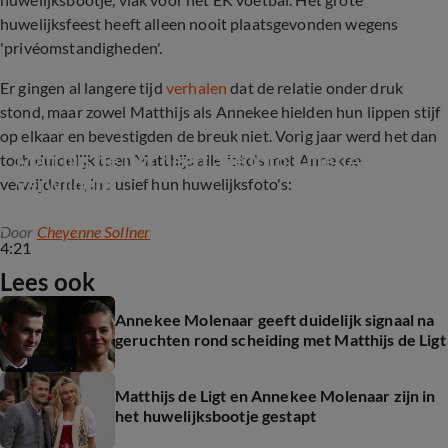
huwelijksfeest heeft alleen nooit plaatsgevonden wegens
'privéomstandigheden'.
Er gingen al langere tijd
verhalen
dat de relatie onder druk
stond, maar zowel Matthijs als Annekee hielden hun lippen stijf
op elkaar en bevestigden de breuk niet. Vorig jaar werd het dan
Matthijs de Ligt heeft alle foto’s met Annekee 
toch duidelijk toen Matthijs alle foto's met Annekee
verwijderd
verwijderde, inclusief hun huwelijksfoto's:
Door
Cheyenne Sollner
4:21
Lees ook
Annekee Molenaar geeft duidelijk signaal na
geruchten rond scheiding met Matthijs de Ligt
Matthijs de Ligt en Annekee Molenaar zijn in
het huwelijksbootje gestapt