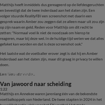
Matthijs heeft inmiddels dus gereageerd op de liefdesgeruchten
en bevestigt dat de twee inderdaad aan het daten zijn. Een
volger stuurde
RealityFBI
een screenshot met daarin een
gesprek waarin Amber zou zeggen dat ze alleen maar uit zou zijn
op zijn naam en geld. Reden voor Matthijs om dit recht te
zetten: "Normaal voel ik niet de noodzaak om hierop te
reageren, maar bij deze wel. In de huidige tijd weten we dat alles
gefaket kan worden en dat is deze screenshot ook."
Het laatste wat de voetballer erover zegt is dat hij en Amber
inderdaad aan het daten zijn, maar dit graag in privacy te willen
doen.
Geruchten over liefdesbreuk voor Matthijs de 
Ligt en Annekee Molenaar
Lees hieronder verder...
Van jawoord naar scheiding
1:22
Matthijs en Annekee waren jarenlang één van de bekendste
voetbalkoppels van Nederland. De twee stapten in 2024 in het
huwelijksbootje, vlak voor het EK voetbal. Het grote