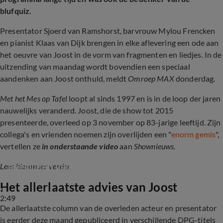
blufquiz.
Presentator Sjoerd van Ramshorst, barvrouw Mylou Frencken
en pianist Klaas van Dijk brengen in elke aflevering een ode aan
het oeuvre van Joost in de vorm van fragmenten en liedjes. In de
uitzending van maandag wordt bovendien een speciaal
aandenken aan Joost onthuld, meldt
Omroep MAX
donderdag.
Met het Mes op Tafel
loopt al sinds 1997 en is in de loop der jaren
nauwelijks veranderd. Joost, die de show tot 2015
presenteerde, overleed op 3 november op 83-jarige leeftijd. Zijn
collega's en vrienden noemen zijn overlijden een "
enorm gemis
",
vertellen ze
in onderstaande video
aan
Shownieuws
.
Bekende Nederlanders reageren op het 
overlijden van Joost Prinsen
Lees hieronder verder.
Het allerlaatste advies van Joost
2:49
De allerlaatste column van de overleden acteur en presentator
is eerder deze maand gepubliceerd in verschillende DPG-titels