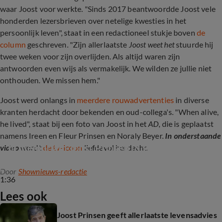
waar Joost voor werkte. "Sinds 2017 beantwoordde Joost vele
honderden lezersbrieven over netelige kwesties in het
persoonlijk leven", staat in een redactioneel stukje boven
de
column
geschreven. "Zijn allerlaatste
Joost weet het
stuurde hij
twee weken voor zijn overlijden. Als altijd waren zijn
antwoorden even wijs als vermakelijk. We wilden ze jullie niet
onthouden. We missen hem."
Joost werd onlangs in
meerdere rouwadvertenties
in diverse
kranten herdacht door bekenden en oud-collega's. "When alive,
he lived", staat bij een foto van Joost in het
AD
, die is geplaatst
namens Ireen en Fleur Prinsen en Noraly Beyer.
In onderstaande
In memoriam Joost Prinsen (83)
video
wordt
de tv-icoon
liefdevol herdacht.
Door
Shownieuws-redactie
1:36
Lees ook
Joost Prinsen geeft allerlaatste levensadvies