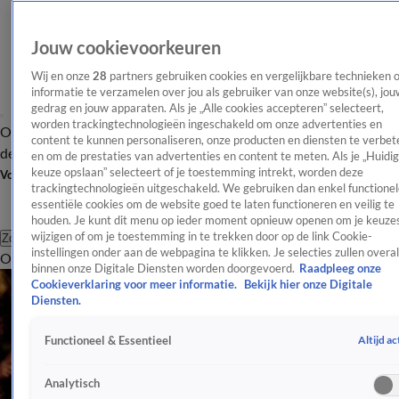
Jouw cookievoorkeuren
Wij en onze
28
partners gebruiken cookies en vergelijkbare technieken 
informatie te verzamelen over jou als gebruiker van onze website(s), jou
gedrag en jouw apparaten. Als je „Alle cookies accepteren” selecteert,
worden trackingtechnologieën ingeschakeld om onze advertenties en
Overzicht
Afleveringen
Tip
Entertainment
BN'ers
TV
Crime
Algemeen
content te kunnen personaliseren, onze producten en diensten te verbet
de redactie
Nieuwsbrief
en om de prestaties van advertenties en content te meten. Als je „Huidi
keuze opslaan” selecteert of je toestemming intrekt, worden deze
Volg Shownieuws
trackingtechnologieën uitgeschakeld. We gebruiken dan enkel functionel
essentiële cookies om de website goed te laten functioneren en veilig te
houden. Je kunt dit menu op ieder moment opnieuw openen om je keuzes
wijzigen of om je toestemming in te trekken door op de link Cookie-
Zoeken
instellingen onder aan de webpagina te klikken. Je selecties zullen overal
Overzicht
Entertainment
Spraakmakend
Reality
Crime
Video's
Afl
binnen onze Digitale Diensten worden doorgevoerd.
Raadpleeg onze
Cookieverklaring voor meer informatie.
Bekijk hier onze Digitale
Diensten.
Altijd ac
Functioneel & Essentieel
Analytisch