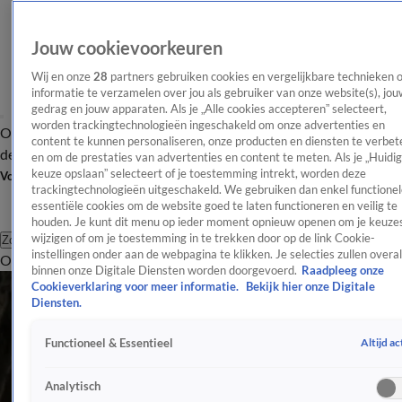
Jouw cookievoorkeuren
Wij en onze
28
partners gebruiken cookies en vergelijkbare technieken 
informatie te verzamelen over jou als gebruiker van onze website(s), jou
gedrag en jouw apparaten. Als je „Alle cookies accepteren” selecteert,
worden trackingtechnologieën ingeschakeld om onze advertenties en
Overzicht
Afleveringen
Tip
Entertainment
BN'ers
TV
Crime
Algemeen
content te kunnen personaliseren, onze producten en diensten te verbet
de redactie
Nieuwsbrief
en om de prestaties van advertenties en content te meten. Als je „Huidi
keuze opslaan” selecteert of je toestemming intrekt, worden deze
Volg Shownieuws
trackingtechnologieën uitgeschakeld. We gebruiken dan enkel functionel
essentiële cookies om de website goed te laten functioneren en veilig te
houden. Je kunt dit menu op ieder moment opnieuw openen om je keuzes
wijzigen of om je toestemming in te trekken door op de link Cookie-
Zoeken
instellingen onder aan de webpagina te klikken. Je selecties zullen overal
Overzicht
Entertainment
Spraakmakend
Reality
Crime
Video's
Afl
binnen onze Digitale Diensten worden doorgevoerd.
Raadpleeg onze
Cookieverklaring voor meer informatie.
Bekijk hier onze Digitale
Diensten.
Altijd ac
Functioneel & Essentieel
Analytisch