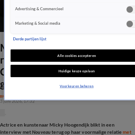
Advertising & Commercieel
Marketing & Social media
Derde partijen lijst
Micky Hoogendijk had angst
na relatiebreuk met Adam
Alle cookies accepteren
Curry: 'Wat had jij dan
Huidige keuze opslaan
gedaan?'
Voorkeuren beheren
BN'ERS
3 juni 2026, 17:32
Actrice en kunstenaar Micky Hoogendijk blikt in een
interview met
Nouveau
terug op haar voormalige relatie
met