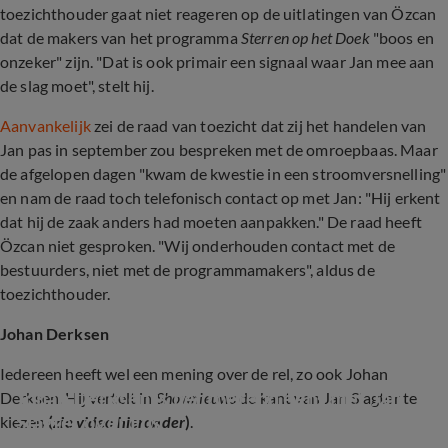
toezichthouder gaat niet reageren op de uitlatingen van Özcan
dat de makers van het programma
Sterren op het Doek
"boos en
onzeker" zijn. "Dat is ook primair een signaal waar Jan mee aan
de slag moet", stelt hij.
Aanvankelijk
zei de raad van toezicht dat zij het handelen van
Jan pas in september zou bespreken met de omroepbaas. Maar
de afgelopen dagen "kwam de kwestie in een stroomversnelling"
en nam de raad toch telefonisch contact op met Jan: "Hij erkent
dat hij de zaak anders had moeten aanpakken." De raad heeft
Özcan niet gesproken. "Wij onderhouden contact met de
bestuurders, niet met de programmamakers", aldus de
toezichthouder.
Johan Derksen
Iedereen heeft wel een mening over de rel, zo ook Johan
Johan Derksen is het roerend eens met Jan 
Derksen. Hij vertelt in
Shownieuws
de kant van Jan Slagter te
Slagter over Eus
kiezen
(
zie video hieronder
)
.