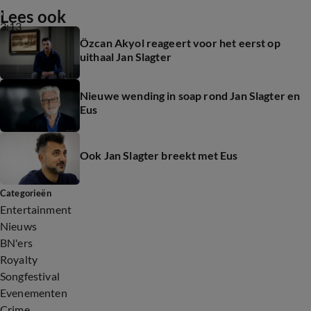
Lees ook
3:13
Özcan Akyol reageert voor het eerst op
uithaal Jan Slagter
Nieuwe wending in soap rond Jan Slagter en
Eus
Ook Jan Slagter breekt met Eus
Categorieën
Entertainment
Nieuws
BN'ers
Royalty
Songfestival
Evenementen
Crime