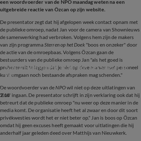
een woordvoerder van de NPO maandag weten na een
uitgebreide reactie van Özcan op zijn website.
De presentator zegt dat hij afgelopen week contact opnam met
de publieke omroep, nadat Jan voor de camera van Shownieuws
de samenwerking had verbroken. Volgens hem zijn de makers
van zijn programma
Sterren op het Doek
"boos en onzeker" door
de actie van de omroepbaas. Volgens Özcan gaan de
bestuurders van de publieke omroep Jan "als het goed is
Nieuwe wending in soap rond Jan Slagter en 
proberen uit te leggen dat je niet op deze manier met personeel
Eus
kunt omgaan noch bestaande afspraken mag schenden."
De woordvoerder van de
NPO
wil niet op deze uitlatingen van
2:18
'Eus' ingaan. De presentator schrijft in zijn verklaring ook dat hij
betreurt dat de publieke omroep "nu weer op deze manier in de
media komt. De organisatie heeft het al zwaar en door dit soort
privékwesties wordt het er niet beter op." Jan is boos op Özcan
omdat hij geen excuses heeft gemaakt voor uitlatingen die hij
anderhalf jaar geleden deed over Matthijs van Nieuwkerk.