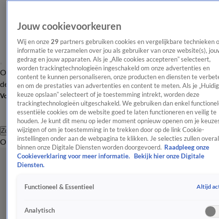
Jouw cookievoorkeuren
Wij en onze
29
partners gebruiken cookies en vergelijkbare technieken 
informatie te verzamelen over jou als gebruiker van onze website(s), jou
gedrag en jouw apparaten. Als je „Alle cookies accepteren” selecteert,
worden trackingtechnologieën ingeschakeld om onze advertenties en
Overzicht
Afleveringen
Tip
Entertainment
BN'ers
TV
Crime
Algemeen
content te kunnen personaliseren, onze producten en diensten te verbet
de redactie
Nieuwsbrief
en om de prestaties van advertenties en content te meten. Als je „Huidi
keuze opslaan” selecteert of je toestemming intrekt, worden deze
Volg Shownieuws
trackingtechnologieën uitgeschakeld. We gebruiken dan enkel functionel
essentiële cookies om de website goed te laten functioneren en veilig te
houden. Je kunt dit menu op ieder moment opnieuw openen om je keuzes
wijzigen of om je toestemming in te trekken door op de link Cookie-
Zoeken
instellingen onder aan de webpagina te klikken. Je selecties zullen overal
Overzicht
Entertainment
Spraakmakend
Reality
Crime
Video's
Afl
binnen onze Digitale Diensten worden doorgevoerd.
Raadpleeg onze
Cookieverklaring voor meer informatie.
Bekijk hier onze Digitale
Diensten.
Altijd ac
Functioneel & Essentieel
Analytisch