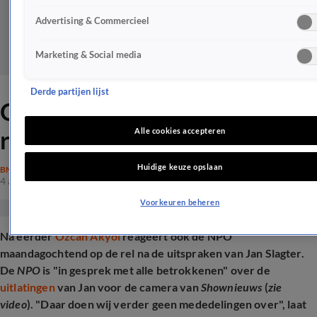
Advertising & Commercieel
Marketing & Social media
Derde partijen lijst
Ook NPO reageert op rel
rondom Özcan Akyol
Alle cookies accepteren
Huidige keuze opslaan
BN'ERS
4 aug 2025, 10:03
Voorkeuren beheren
Na eerder
Özcan Akyol
reageert ook de NPO
maandagochtend op de rel na de uitspraken van Jan Slagter.
De
NPO
is "in gesprek met alle betrokkenen" over de
uitlatingen
van Jan voor de camera van
Shownieuws
(
zie
video
). "Daar doen wij verder geen mededelingen over", laat