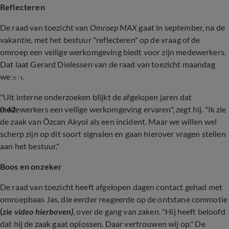
Reflecteren
De raad van toezicht van
Omroep MAX
gaat in september, na de
vakantie, met het bestuur "reflecteren" op de vraag of de
omroep een veilige werkomgeving biedt voor zijn medewerkers.
Dat laat Gerard Dielessen van de raad van toezicht maandag
Jan Slagter reageert op de ontstane ophef
weten.
"Uit interne onderzoeken blijkt de afgelopen jaren dat
0:42
medewerkers een veilige werkomgeving ervaren", zegt hij. "Ik zie
de zaak van Özcan Akyol als een incident. Maar we willen wel
scherp zijn op dit soort signalen en gaan hierover vragen stellen
aan het bestuur."
Boos en onzeker
De raad van toezicht heeft afgelopen dagen contact gehad met
omroepbaas Jas, die eerder reageerde op de ontstane commotie
(
zie video hierboven)
, over de gang van zaken. "Hij heeft beloofd
dat hij de zaak gaat oplossen. Daar vertrouwen wij op." De