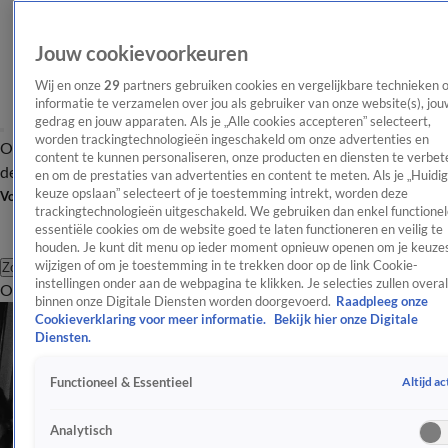
Jouw cookievoorkeuren
Wij en onze
29
partners gebruiken cookies en vergelijkbare technieken 
informatie te verzamelen over jou als gebruiker van onze website(s), jou
gedrag en jouw apparaten. Als je „Alle cookies accepteren” selecteert,
worden trackingtechnologieën ingeschakeld om onze advertenties en
Overzicht
Afleveringen
Tip
Entertainment
BN'ers
TV
Crime
Algemeen
content te kunnen personaliseren, onze producten en diensten te verbet
de redactie
Nieuwsbrief
en om de prestaties van advertenties en content te meten. Als je „Huidi
keuze opslaan” selecteert of je toestemming intrekt, worden deze
Volg Shownieuws
trackingtechnologieën uitgeschakeld. We gebruiken dan enkel functionel
essentiële cookies om de website goed te laten functioneren en veilig te
houden. Je kunt dit menu op ieder moment opnieuw openen om je keuzes
wijzigen of om je toestemming in te trekken door op de link Cookie-
Zoeken
instellingen onder aan de webpagina te klikken. Je selecties zullen overal
Overzicht
Entertainment
Spraakmakend
Reality
Crime
Video's
Afl
binnen onze Digitale Diensten worden doorgevoerd.
Raadpleeg onze
Cookieverklaring voor meer informatie.
Bekijk hier onze Digitale
Diensten.
Altijd ac
Functioneel & Essentieel
Analytisch