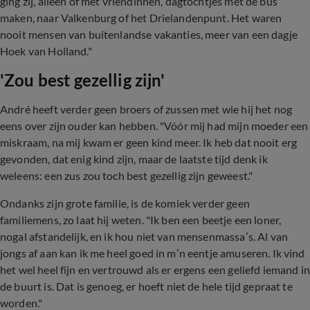
ging zij, alleen of met vriendinnen, dagtochtjes met de bus
maken, naar Valkenburg of het Drielandenpunt. Het waren
nooit mensen van buitenlandse vakanties, meer van een dagje
Hoek van Holland."
'Zou best gezellig zijn'
André heeft verder geen broers of zussen met wie hij het nog
eens over zijn ouder kan hebben. "Vóór mij had mijn moeder een
miskraam, na mij kwam er geen kind meer. Ik heb dat nooit erg
gevonden, dat enig kind zijn, maar de laatste tijd denk ik
weleens: een zus zou toch best gezellig zijn geweest."
Ondanks zijn grote familie, is de komiek verder geen
familiemens, zo laat hij weten. "Ik ben een beetje een loner,
nogal afstandelijk, en ik hou niet van mensenmassa’s. Al van
jongs af aan kan ik me heel goed in m’n eentje amuseren. Ik vind
het wel heel fijn en vertrouwd als er ergens een geliefd iemand in
de buurt is. Dat is genoeg, er hoeft niet de hele tijd gepraat te
worden."