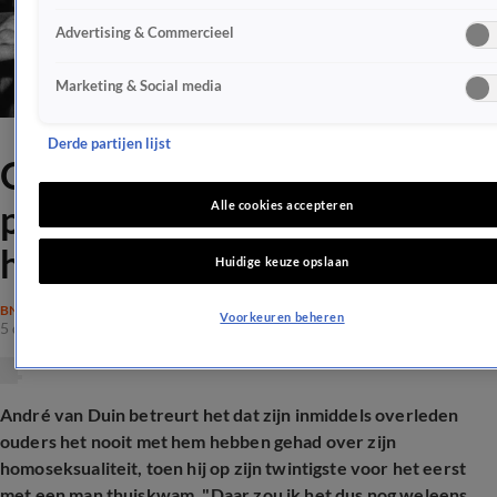
Advertising & Commercieel
Marketing & Social media
Derde partijen lijst
Ouders André van Duin
praatten nooit over zijn
Alle cookies accepteren
homoseksualiteit
Huidige keuze opslaan
BN'ERS
Voorkeuren beheren
5 dec 2025, 17:16
André van Duin betreurt het dat zijn inmiddels overleden
ouders het nooit met hem hebben gehad over zijn
homoseksualiteit, toen hij op zijn twintigste voor het eerst
met een man thuiskwam. "Daar zou ik het dus nog weleens