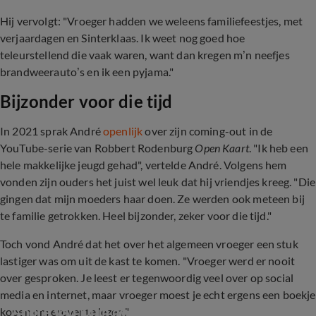
Hij vervolgt: "Vroeger hadden we weleens familiefeestjes, met
verjaardagen en Sinterklaas. Ik weet nog goed hoe
teleurstellend die vaak waren, want dan kregen m’n neefjes
brandweerauto’s en ik een pyjama."
Bijzonder voor die tijd
In 2021 sprak André
openlijk
over zijn coming-out in de
YouTube-serie van Robbert Rodenburg
Open Kaart
. "Ik heb een
hele makkelijke jeugd gehad", vertelde André. Volgens hem
vonden zijn ouders het juist wel leuk dat hij vriendjes kreeg. "Die
gingen dat mijn moeders haar doen. Ze werden ook meteen bij
te familie getrokken. Heel bijzonder, zeker voor die tijd."
Toch vond André dat het over het algemeen vroeger een stuk
lastiger was om uit de kast te komen. "Vroeger werd er nooit
over gesproken. Je leest er tegenwoordig veel over op social
media en internet, maar vroeger moest je echt ergens een boekje
André van Duin over zijn coming out
kopen om erover te lezen."