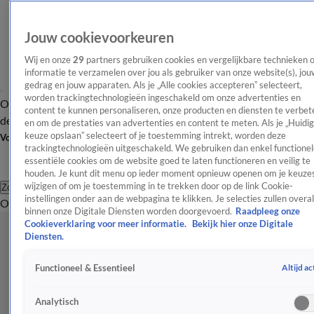
Jouw cookievoorkeuren
Wij en onze
29
partners gebruiken cookies en vergelijkbare technieken 
informatie te verzamelen over jou als gebruiker van onze website(s), jou
gedrag en jouw apparaten. Als je „Alle cookies accepteren” selecteert,
worden trackingtechnologieën ingeschakeld om onze advertenties en
Overzicht
Afleveringen
Tip
Entertainment
BN'ers
TV
Crime
Algemeen
content te kunnen personaliseren, onze producten en diensten te verbet
de redactie
Nieuwsbrief
en om de prestaties van advertenties en content te meten. Als je „Huidi
keuze opslaan” selecteert of je toestemming intrekt, worden deze
Volg Shownieuws
trackingtechnologieën uitgeschakeld. We gebruiken dan enkel functionel
essentiële cookies om de website goed te laten functioneren en veilig te
houden. Je kunt dit menu op ieder moment opnieuw openen om je keuzes
wijzigen of om je toestemming in te trekken door op de link Cookie-
Zoeken
instellingen onder aan de webpagina te klikken. Je selecties zullen overal
Overzicht
Entertainment
Spraakmakend
Reality
Crime
Video's
Afl
binnen onze Digitale Diensten worden doorgevoerd.
Raadpleeg onze
Cookieverklaring voor meer informatie.
Bekijk hier onze Digitale
Diensten.
Altijd ac
Functioneel & Essentieel
Analytisch