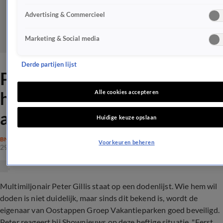
Advertising & Commercieel
Marketing & Social media
Derde partijen lijst
Peter Gillis reageert op de
heftige bedreigingen aan zijn
Alle cookies accepteren
adres
Huidige keuze opslaan
BN'ERS
Voorkeuren beheren
29 okt 2021, 11:15
Multimiljonair Peter Gillis staat op een dodenlijst. Wie hem wil
doden is niet duidelijk, maar sinds dit bekend is, wordt de
eigenaar van Oostappen Groep Vakantieparken goed beveiligd.
Peter reageert bij Shownieuws op deze heftige situatie. "Eerst