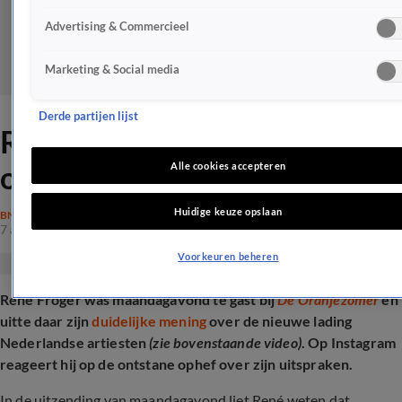
Advertising & Commercieel
Marketing & Social media
Derde partijen lijst
René Froger reageert op
ophef over uitspraken
Alle cookies accepteren
Huidige keuze opslaan
BN'ERS
7 aug 2025, 13:23
Voorkeuren beheren
René Froger was maandagavond te gast bij
De Oranjezomer
en
uitte daar zijn
duidelijke mening
over de nieuwe lading
Nederlandse artiesten
(zie bovenstaande video)
. Op Instagram
reageert hij op de ontstane ophef over zijn uitspraken.
In de uitzending van maandagavond liet René weten dat