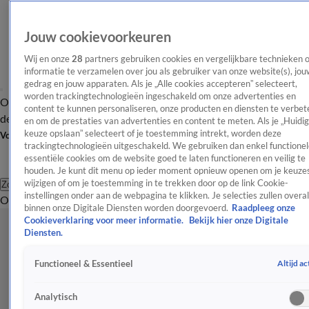
Jouw cookievoorkeuren
Wij en onze
28
partners gebruiken cookies en vergelijkbare technieken 
informatie te verzamelen over jou als gebruiker van onze website(s), jou
gedrag en jouw apparaten. Als je „Alle cookies accepteren” selecteert,
worden trackingtechnologieën ingeschakeld om onze advertenties en
Overzicht
Afleveringen
Tip
Entertainment
BN'ers
TV
Crime
Algemeen
content te kunnen personaliseren, onze producten en diensten te verbet
de redactie
Nieuwsbrief
en om de prestaties van advertenties en content te meten. Als je „Huidi
keuze opslaan” selecteert of je toestemming intrekt, worden deze
Volg Shownieuws
trackingtechnologieën uitgeschakeld. We gebruiken dan enkel functionel
essentiële cookies om de website goed te laten functioneren en veilig te
houden. Je kunt dit menu op ieder moment opnieuw openen om je keuzes
wijzigen of om je toestemming in te trekken door op de link Cookie-
Zoeken
instellingen onder aan de webpagina te klikken. Je selecties zullen overal
Overzicht
Entertainment
Spraakmakend
Reality
Crime
Video's
Afl
binnen onze Digitale Diensten worden doorgevoerd.
Raadpleeg onze
Cookieverklaring voor meer informatie.
Bekijk hier onze Digitale
Diensten.
Altijd ac
Functioneel & Essentieel
Analytisch