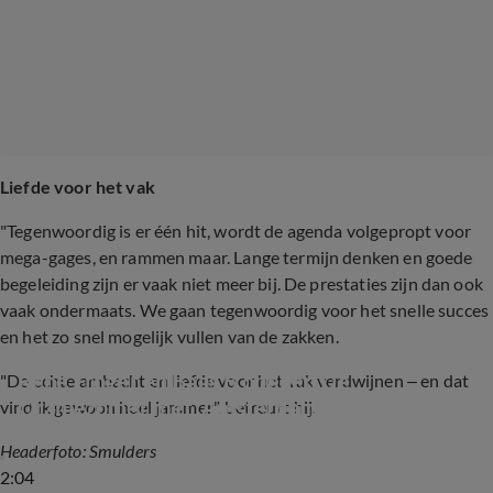
Liefde voor het vak
"Tegenwoordig is er één hit, wordt de agenda volgepropt voor
mega-gages, en rammen maar. Lange termijn denken en goede
begeleiding zijn er vaak niet meer bij. De prestaties zijn dan ook
vaak ondermaats. We gaan tegenwoordig voor het snelle succes
en het zo snel mogelijk vullen van de zakken.
René Froger en Baas B openen De 
"De echte ambacht en liefde voor het vak verdwijnen – en dat
Oranjezomer met 'Amsterdam' (De 
vind ik gewoon heel jammer", betreurt hij.
Oranjezomer)
Headerfoto: Smulders
2:04