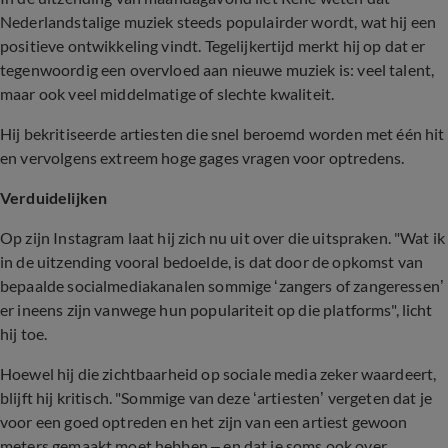
Nederlandstalige muziek steeds populairder wordt, wat hij een
positieve ontwikkeling vindt. Tegelijkertijd merkt hij op dat er
tegenwoordig een overvloed aan nieuwe muziek is: veel talent,
maar ook veel middelmatige of slechte kwaliteit.
Hij bekritiseerde artiesten die snel beroemd worden met één hit
en vervolgens extreem hoge gages vragen voor optredens.
Verduidelijken
Op zijn Instagram laat hij zich nu uit over die uitspraken. "Wat ik
in de uitzending vooral bedoelde, is dat door de opkomst van
bepaalde socialmediakanalen sommige ‘zangers of zangeressen’
er ineens zijn vanwege hun populariteit op die platforms", licht
hij toe.
Hoewel hij die zichtbaarheid op sociale media zeker waardeert,
blijft hij kritisch. "Sommige van deze ‘artiesten’ vergeten dat je
voor een goed optreden en het zijn van een artiest gewoon
meters gemaakt moet hebben – en dat je soms ook over