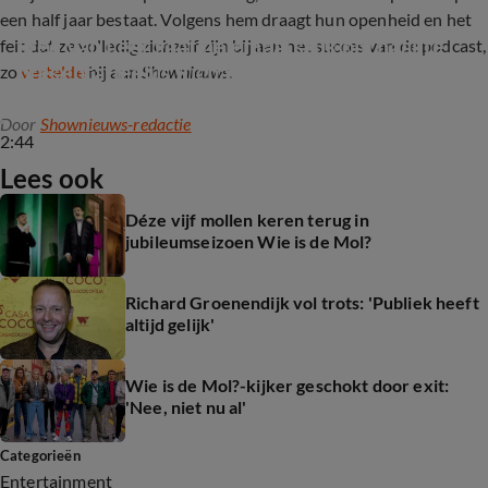
een half jaar bestaat. Volgens hem draagt hun openheid en het
Fred van Leer gaat helemaal stuk om naakte 
feit dat ze volledig zichzelf zijn bij aan het succes van de podcast,
presentatieklus Richard Groenendijk
zo
vertelde
hij aan
Shownieuws.
Door
Shownieuws-redactie
2:44
Lees ook
Déze vijf mollen keren terug in
jubileumseizoen Wie is de Mol?
Richard Groenendijk vol trots: 'Publiek heeft
altijd gelijk'
Wie is de Mol?-kijker geschokt door exit:
'Nee, niet nu al'
Categorieën
Entertainment