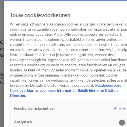
Jouw cookievoorkeuren
Wij en onze
29
partners gebruiken cookies en vergelijkbare technieken 
informatie te verzamelen over jou als gebruiker van onze website(s), jou
gedrag en jouw apparaten. Als je „Alle cookies accepteren” selecteert,
worden trackingtechnologieën ingeschakeld om onze advertenties en
Overzicht
Afleveringen
Tip
Entertainment
BN'ers
TV
Crime
Algemeen
content te kunnen personaliseren, onze producten en diensten te verbet
de redactie
Nieuwsbrief
en om de prestaties van advertenties en content te meten. Als je „Huidi
keuze opslaan” selecteert of je toestemming intrekt, worden deze
Volg Shownieuws
trackingtechnologieën uitgeschakeld. We gebruiken dan enkel functionel
essentiële cookies om de website goed te laten functioneren en veilig te
houden. Je kunt dit menu op ieder moment opnieuw openen om je keuzes
wijzigen of om je toestemming in te trekken door op de link Cookie-
Zoeken
instellingen onder aan de webpagina te klikken. Je selecties zullen overal
Overzicht
Entertainment
Spraakmakend
Reality
Crime
Video's
Afl
binnen onze Digitale Diensten worden doorgevoerd.
Raadpleeg onze
Cookieverklaring voor meer informatie.
Bekijk hier onze Digitale
Diensten.
Altijd ac
Functioneel & Essentieel
Analytisch