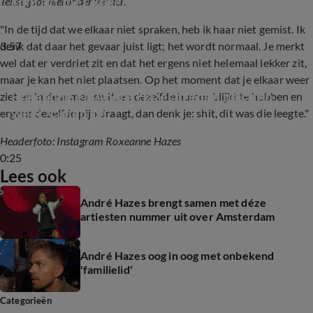
contact met Roxeanne
Tekst gaat hieronder verder.
"In de tijd dat we elkaar niet spraken, heb ik haar niet gemist. Ik
3:57
denk dat daar het gevaar juist ligt; het wordt normaal. Je merkt
wel dat er verdriet zit en dat het ergens niet helemaal lekker zit,
maar je kan het niet plaatsen. Op het moment dat je elkaar weer
Roxeanne en André Hazes treden na jaren 
ziet en in de armen sluit, en dezelfde humor blijkt te hebben en
weer samen op
ergens dezelfde pijn draagt, dan denk je: shit, dit was die leegte."
Headerfoto: Instagram Roxeanne Hazes
0:25
Lees ook
André Hazes brengt samen met déze
artiesten nummer uit over Amsterdam
André Hazes oog in oog met onbekend
'familielid'
Categorieën