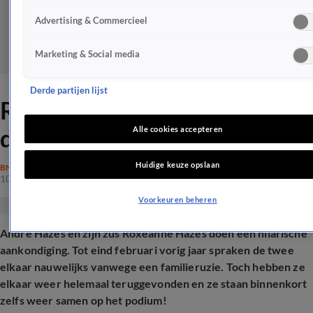
Advertising & Commercieel
Marketing & Social media
Derde partijen lijst
Roxeanne en André Hazes
doen hilarische aankondiging
Alle cookies accepteren
Huidige keuze opslaan
BN'ERS
10 juni 2025, 17:49
Voorkeuren beheren
André Hazes en zijn zus Roxeanne Hazes doen een hilarische
aankondiging. Tot eind februari vorig jaar spraken de twee
elkaar nauwelijks vanwege een familieruzie. Toch hebben ze
elkaar weer helemaal teruggevonden en ze staan binnenkort
zelfs weer samen op het podium!