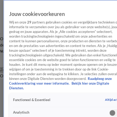
Jouw cookievoorkeuren
Wij en onze
29
partners gebruiken cookies en vergelijkbare technieken 
informatie te verzamelen over jou als gebruiker van onze website(s), jou
gedrag en jouw apparaten. Als je „Alle cookies accepteren” selecteert,
worden trackingtechnologieën ingeschakeld om onze advertenties en
Overzicht
Afleveringen
Tip
Entertainment
BN'ers
TV
Crime
Algemeen
content te kunnen personaliseren, onze producten en diensten te verbet
de redactie
Nieuwsbrief
en om de prestaties van advertenties en content te meten. Als je „Huidi
keuze opslaan” selecteert of je toestemming intrekt, worden deze
Volg Shownieuws
trackingtechnologieën uitgeschakeld. We gebruiken dan enkel functionel
essentiële cookies om de website goed te laten functioneren en veilig te
houden. Je kunt dit menu op ieder moment opnieuw openen om je keuzes
wijzigen of om je toestemming in te trekken door op de link Cookie-
Zoeken
instellingen onder aan de webpagina te klikken. Je selecties zullen overal
Overzicht
Entertainment
Spraakmakend
Reality
Crime
Video's
Afl
binnen onze Digitale Diensten worden doorgevoerd.
Raadpleeg onze
Cookieverklaring voor meer informatie.
Bekijk hier onze Digitale
Diensten.
Altijd ac
Functioneel & Essentieel
Analytisch