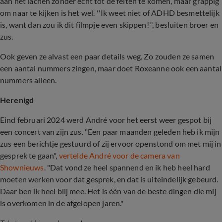
aan het lachen zonder echt tot de feiten te komen, maar grappig
om naar te kijken is het wel. ''Ik weet niet of ADHD besmettelijk
is, want dan zou ik dit filmpje even skippen!'', besluiten broer en
zus.
Ook geven ze alvast een paar details weg. Zo zouden ze samen
een aantal nummers zingen, maar doet Roxeanne ook een aantal
nummers alleen.
Herenigd
Eind februari 2024 werd André voor het eerst weer gespot bij
een concert van zijn zus. "Een paar maanden geleden heb ik mijn
zus een berichtje gestuurd of zij ervoor openstond om met mij in
gesprek te gaan",
vertelde André voor de camera van
Shownieuws
. "Dat vond ze heel spannend en ik heb heel hard
moeten werken voor dat gesprek, en dat is uiteindelijk gebeurd.
Daar ben ik heel blij mee. Het is één van de beste dingen die mij
is overkomen in de afgelopen jaren."
André Hazes gaat op tour én spreekt over het 