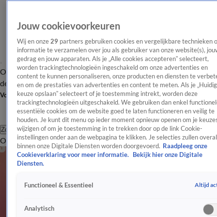
Jouw cookievoorkeuren
Wij en onze
29
partners gebruiken cookies en vergelijkbare technieken 
informatie te verzamelen over jou als gebruiker van onze website(s), jou
gedrag en jouw apparaten. Als je „Alle cookies accepteren” selecteert,
worden trackingtechnologieën ingeschakeld om onze advertenties en
Overzicht
Afleveringen
Tip
Entertainment
BN'ers
TV
Crime
Algemeen
content te kunnen personaliseren, onze producten en diensten te verbet
de redactie
Nieuwsbrief
en om de prestaties van advertenties en content te meten. Als je „Huidi
keuze opslaan” selecteert of je toestemming intrekt, worden deze
Volg Shownieuws
trackingtechnologieën uitgeschakeld. We gebruiken dan enkel functionel
essentiële cookies om de website goed te laten functioneren en veilig te
houden. Je kunt dit menu op ieder moment opnieuw openen om je keuzes
wijzigen of om je toestemming in te trekken door op de link Cookie-
Zoeken
instellingen onder aan de webpagina te klikken. Je selecties zullen overal
Overzicht
Entertainment
Spraakmakend
Reality
Crime
Video's
Afl
binnen onze Digitale Diensten worden doorgevoerd.
Raadpleeg onze
Cookieverklaring voor meer informatie.
Bekijk hier onze Digitale
Diensten.
Altijd ac
Functioneel & Essentieel
Analytisch