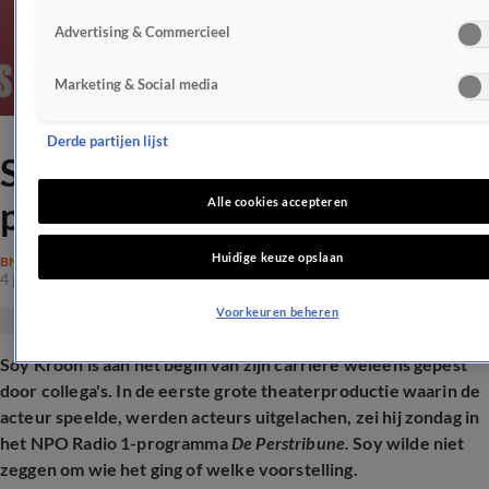
Advertising & Commercieel
Marketing & Social media
Derde partijen lijst
Soy Kroon openhartig over
pesten door collega's
Alle cookies accepteren
Huidige keuze opslaan
BN'ERS
4 jan 2026, 13:32
Voorkeuren beheren
Soy Kroon is aan het begin van zijn carrière weleens gepest
door collega's. In de eerste grote theaterproductie waarin de
acteur speelde, werden acteurs uitgelachen, zei hij zondag in
het NPO Radio 1-programma
De Perstribune.
Soy wilde niet
zeggen om wie het ging of welke voorstelling.