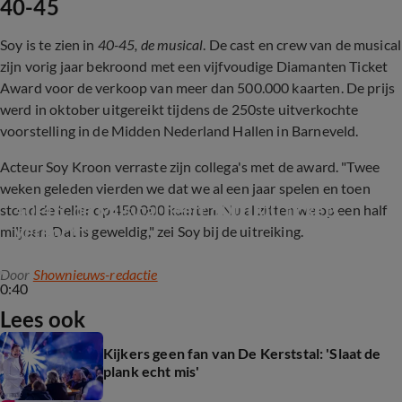
40-45
Soy is te zien in
40-45, de musical
. De cast en crew van de musical
zijn vorig jaar bekroond met een vijfvoudige Diamanten Ticket
Award voor de verkoop van meer dan 500.000 kaarten. De prijs
werd in oktober uitgereikt tijdens de 250ste uitverkochte
voorstelling in de Midden Nederland Hallen in Barneveld.
Acteur Soy Kroon verraste zijn collega's met de award. "Twee
weken geleden vierden we dat we al een jaar spelen en toen
40-45, de Musical heeft 500.000 tickets 
stond de teller op 450.000 kaarten. Nu al zitten we op een half
verkocht
miljoen. Dat is geweldig," zei Soy bij de uitreiking.
Door
Shownieuws-redactie
0:40
Lees ook
Kijkers geen fan van De Kerststal: 'Slaat de
plank echt mis'