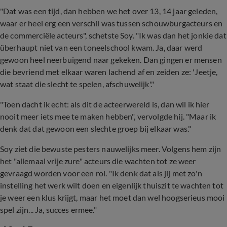
"Dat was een tijd, dan hebben we het over 13, 14 jaar geleden,
waar er heel erg een verschil was tussen schouwburgacteurs en
de commerciële acteurs", schetste Soy. "Ik was dan het jonkie dat
überhaupt niet van een toneelschool kwam. Ja, daar werd
gewoon heel neerbuigend naar gekeken. Dan gingen er mensen
die bevriend met elkaar waren lachend af en zeiden ze: 'Jeetje,
wat staat die slecht te spelen, afschuwelijk'."
"Toen dacht ik echt: als dit de acteerwereld is, dan wil ik hier
nooit meer iets mee te maken hebben", vervolgde hij. "Maar ik
denk dat dat gewoon een slechte groep bij elkaar was."
Soy ziet die bewuste pesters nauwelijks meer. Volgens hem zijn
het "allemaal vrije zure" acteurs die wachten tot ze weer
gevraagd worden voor een rol. "Ik denk dat als jij met zo'n
instelling het werk wilt doen en eigenlijk thuiszit te wachten tot
je weer een klus krijgt, maar het moet dan wel hoogserieus mooi
spel zijn... Ja, succes ermee."