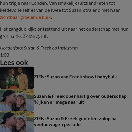
hun tripje naar Londen. Van smakelijk (uitziend) eten tot
liefdevolle selfies van de twee tot Suzan, stralend met haar
zichtbaar groeiende buik
.
Het zangduo kijkt ontzettend uit naar het ouderschap met hun
Suzan en Freek over ouderschap
groeiende, kleine spruit.
Headerfoto: Suzan & Freek op Instagram.
1:03
Lees ook
ZIEN: Suzan van Freek showt babybuik
Suzan & Freek openhartig over ouderschap:
'Kijken er mega naar uit'
ZIEN: Suzan & Freek genieten volop na
veelbewogen periode