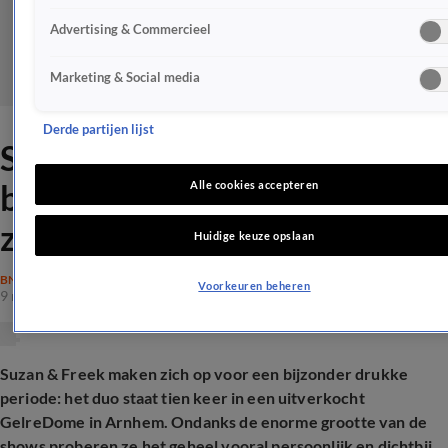
Advertising & Commercieel
Marketing & Social media
Derde partijen lijst
Suzan & Freek plannen
bijzonder moment met
Alle cookies accepteren
zoontje Sef in Gelredome
Huidige keuze opslaan
BN'ERS
Voorkeuren beheren
9 mei 2026, 22:46
Suzan & Freek maken zich op voor een bijzonder drukke
periode: het duo staat tien keer in een uitverkocht
GelreDome in Arnhem. Ondanks de enorme grootte van de
shows proberen ze het geheel vooral persoonlijk en dichtbij