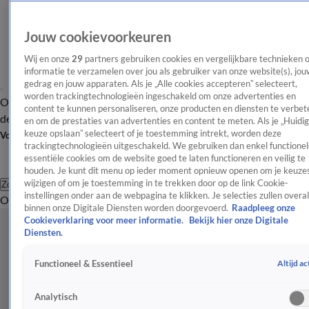
Jouw cookievoorkeuren
Wij en onze
29
partners gebruiken cookies en vergelijkbare technieken 
informatie te verzamelen over jou als gebruiker van onze website(s), jou
gedrag en jouw apparaten. Als je „Alle cookies accepteren” selecteert,
worden trackingtechnologieën ingeschakeld om onze advertenties en
Overzicht
Afleveringen
Tip
Entertainment
BN'ers
TV
Crime
Algemeen
content te kunnen personaliseren, onze producten en diensten te verbet
de redactie
Nieuwsbrief
en om de prestaties van advertenties en content te meten. Als je „Huidi
keuze opslaan” selecteert of je toestemming intrekt, worden deze
Volg Shownieuws
trackingtechnologieën uitgeschakeld. We gebruiken dan enkel functionel
essentiële cookies om de website goed te laten functioneren en veilig te
houden. Je kunt dit menu op ieder moment opnieuw openen om je keuzes
wijzigen of om je toestemming in te trekken door op de link Cookie-
Zoeken
instellingen onder aan de webpagina te klikken. Je selecties zullen overal
Overzicht
Entertainment
Spraakmakend
Reality
Crime
Video's
Afl
binnen onze Digitale Diensten worden doorgevoerd.
Raadpleeg onze
Cookieverklaring voor meer informatie.
Bekijk hier onze Digitale
Diensten.
Altijd ac
Functioneel & Essentieel
Analytisch