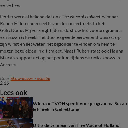
vertelt ze.
Eerder werd al bekend dat ook
The Voice of Holland
-winnaar
Ruben Hillen onderdeel is van de concertreeks in het
GelreDome. Hij verzorgt tijdens de show het voorprogramma
van Suzan & Freek. Het duo reageerde eerder enthousiast op
zijn winst en liet weten het bijzonder te vinden om hem te
mogen begeleiden in dit traject. Naast Ruben staat ook Hanna
Mae als support act op het podium tijdens de reeks shows in
Ruben Hillen reageert op winst bij The Voice
Arnhem.
Door
Shownieuws-redactie
2:16
Lees ook
Winnaar TVOH speelt voorprogramma Suzan
& Freek in GelreDome
Dít is de winnaar van The Voice of Holland