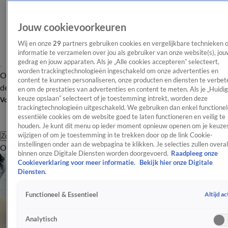
Jouw cookievoorkeuren
Wij en onze
29
partners gebruiken cookies en vergelijkbare technieken 
informatie te verzamelen over jou als gebruiker van onze website(s), jou
gedrag en jouw apparaten. Als je „Alle cookies accepteren” selecteert,
worden trackingtechnologieën ingeschakeld om onze advertenties en
Overzicht
Afleveringen
Tip
Entertainment
BN'ers
TV
Crime
Algemeen
content te kunnen personaliseren, onze producten en diensten te verbet
de redactie
Nieuwsbrief
en om de prestaties van advertenties en content te meten. Als je „Huidi
keuze opslaan” selecteert of je toestemming intrekt, worden deze
Volg Shownieuws
trackingtechnologieën uitgeschakeld. We gebruiken dan enkel functionel
essentiële cookies om de website goed te laten functioneren en veilig te
houden. Je kunt dit menu op ieder moment opnieuw openen om je keuzes
wijzigen of om je toestemming in te trekken door op de link Cookie-
Zoeken
instellingen onder aan de webpagina te klikken. Je selecties zullen overal
Overzicht
Entertainment
Spraakmakend
Reality
Crime
Video's
Afl
binnen onze Digitale Diensten worden doorgevoerd.
Raadpleeg onze
Cookieverklaring voor meer informatie.
Bekijk hier onze Digitale
Diensten.
Altijd ac
Functioneel & Essentieel
Analytisch