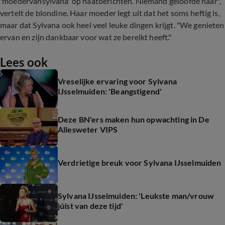
'moedervansylvana' op haatberichten. Niemand geloofde haar",
vertelt de blondine. Haar moeder legt uit dat het soms heftig is,
maar dat Sylvana ook heel veel leuke dingen krijgt. "We genieten
ervan en zijn dankbaar voor wat ze bereikt heeft."
Lees ook
Vreselijke ervaring voor Sylvana
IJsselmuiden: 'Beangstigend'
Deze BN'ers maken hun opwachting in De
Allesweter VIPS
Verdrietige breuk voor Sylvana IJsselmuiden
Sylvana IJsselmuiden: 'Leukste man/vrouw
júíst van deze tijd'