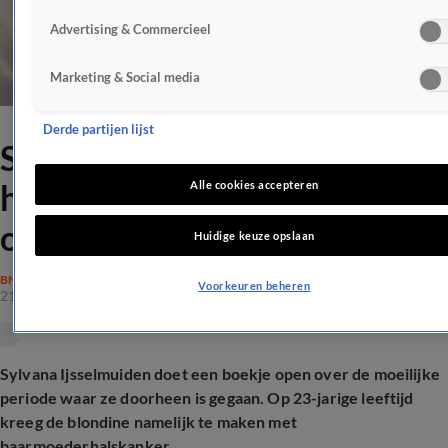
Advertising & Commercieel
Marketing & Social media
Derde partijen lijst
Sylvana Ijsselmuiden over
heftige tijd: 'Het leven is
Alle cookies accepteren
onzeker'
Huidige keuze opslaan
BN'ERS
Voorkeuren beheren
21 dec 2025, 11:50
Sylvana Ijsselmuiden doet een boekje open over de moeilijke
periode waar ze doorheen is gegaan. Op 23-jarige leeftijd
kreeg de blondine namelijk te maken met
baarmoederhalskanker.