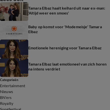
Tamara Elbaz haalt keihard uit naar ex-man:
'Altijd weer een smoes'
Baby op komst voor 'Modemeisje' Tamara
Elbaz
Emotionele hereniging voor Tamara Elbaz
Tamara Elbaz laat emotioneel van zich horen
na intens verdriet
Categorieën
Entertainment
Nieuws
BN'ers
Royalty
Songfestival