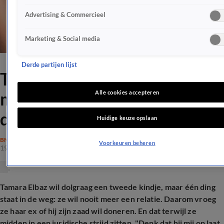
Advertising & Commercieel
Marketing & Social media
Derde partijen lijst
Tamara Elbaz hoopt op baby
met ex: 'Tussen
Alle cookies accepteren
dagvaardingen door'
Huidige keuze opslaan
BN'ERS
Voorkeuren beheren
19 sep 2025, 19:53
Tamara Elbaz wil dolgraag een tweede kindje, maar één ding
staat in de weg: ze wil nooit meer een relatie. Daarom vroeg
ze haar ex of hij zijn zaad wil doneren. En dat terwijl ze
midden in een juridische strijd zitten. "Denk dat hij mij op laat