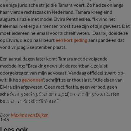
de enige juridische strijd die Tamara voert. Zo had ze onlangs
haar vierde rechtszaak in Nederland.
Tamara kreeg eind
augustus ruzie met model Elvira Penthesilea. "Ik vind het
helemaal niet erg als mensen prostituee zijn of zijn geweest. Dat
moet iedereen helemaal voor zichzelf weten." Daarbij doelde ze
op Elvira, die op haar beurt
een kort geding
aanspande en dat
vond vrijdag 5 september plaats.
Een aantal dagen later komt Tamara met de volgende
mededeling: "Breaking news uit de rechtbank, zojuist
doorgekregen van mijn advocaat. Vandaag officieel zwart-op-
wit: ik heb
gewonnen
", schrijft ze enthousiast. "Alle eisen van
Elvira zijn afgewezen. Geen rectificatie, geen verbod, geen
Tamara Elbaz en Elvira Penthesilea staan 
schadevergoeding. Sterker nog: zíj moet mijn proceskosten
tegenover elkaar in rechtszaal 
betalen, en dat tikt flink aan."
Door
Maxime van Dijken
1:46
Lees ook