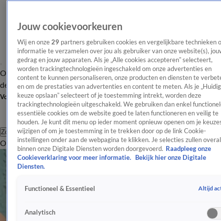
Jouw cookievoorkeuren
Wij en onze
29
partners gebruiken cookies en vergelijkbare technieken 
informatie te verzamelen over jou als gebruiker van onze website(s), jou
gedrag en jouw apparaten. Als je „Alle cookies accepteren” selecteert,
worden trackingtechnologieën ingeschakeld om onze advertenties en
Overzicht
Afleveringen
Tip
Entertainment
BN'ers
TV
Crime
Algemeen
content te kunnen personaliseren, onze producten en diensten te verbet
de redactie
Nieuwsbrief
en om de prestaties van advertenties en content te meten. Als je „Huidi
keuze opslaan” selecteert of je toestemming intrekt, worden deze
Volg Shownieuws
trackingtechnologieën uitgeschakeld. We gebruiken dan enkel functionel
essentiële cookies om de website goed te laten functioneren en veilig te
houden. Je kunt dit menu op ieder moment opnieuw openen om je keuzes
wijzigen of om je toestemming in te trekken door op de link Cookie-
Zoeken
instellingen onder aan de webpagina te klikken. Je selecties zullen overal
Overzicht
Entertainment
Spraakmakend
Reality
Crime
Video's
Afl
binnen onze Digitale Diensten worden doorgevoerd.
Raadpleeg onze
Cookieverklaring voor meer informatie.
Bekijk hier onze Digitale
Diensten.
Altijd ac
Functioneel & Essentieel
Analytisch