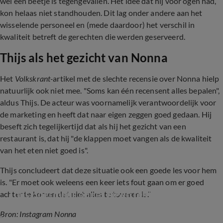
wel een beetje is tegengevallen. Het idee dat hij voor ogen had,
kon helaas niet standhouden. Dit lag onder andere aan het
wisselende personeel en (mede daardoor) het verschil in
kwaliteit betreft de gerechten die werden geserveerd.
Thijs als het gezicht van Nonna
Het
Volkskrant-
artikel met de slechte recensie over Nonna hielp
natuurlijk ook niet mee. "Soms kan één recensent alles bepalen",
aldus Thijs. De acteur was voornamelijk verantwoordelijk voor
de marketing en heeft dat naar eigen zeggen goed gedaan. Hij
beseft zich tegelijkertijd dat als hij het gezicht van een
restaurant is, dat hij "de klappen moet vangen als de kwaliteit
van het eten niet goed is".
Thijs concludeert dat deze situatie ook een goede les voor hem
is. "Er moet ook weleens een keer iets fout gaan om er goed
Thijs Boermans opent eigen restaurant
achter te komen dat niet alles te toveren is."
Bron: Instagram Nonna