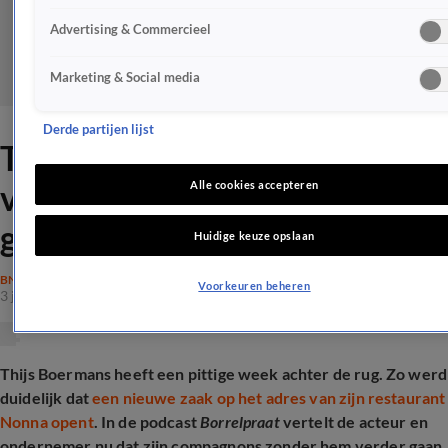
Advertising & Commercieel
Marketing & Social media
Derde partijen lijst
Thijs Boermans eerlijk over
vertrek bij Nonna, partners
Alle cookies accepteren
gaan door zonder hem
Huidige keuze opslaan
BN'ERS
Voorkeuren beheren
3 juni 2026, 20:42
Thijs Boermans heeft een pittige week achter de rug. Zo werd
duidelijk dat
een nieuwe zaak op het adres van zijn restaurant
Nonna opent
. In de podcast
Borrelpraat
vertelt de acteur en
ondernemer nu dat zijn compagnons zonder hem verder gaan.