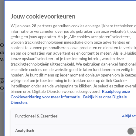
Jouw cookievoorkeuren
Wij en onze
28
partners gebruiken cookies en vergelijkbare technieken 
informatie te verzamelen over jou als gebruiker van onze website(s), jou
gedrag en jouw apparaten. Als je „Alle cookies accepteren” selecteert,
worden trackingtechnologieën ingeschakeld om onze advertenties en
Overzicht
Afleveringen
Tip
Entertainment
BN'ers
TV
Crime
Algemeen
content te kunnen personaliseren, onze producten en diensten te verbet
de redactie
Nieuwsbrief
en om de prestaties van advertenties en content te meten. Als je „Huidi
keuze opslaan” selecteert of je toestemming intrekt, worden deze
Volg Shownieuws
trackingtechnologieën uitgeschakeld. We gebruiken dan enkel functionel
essentiële cookies om de website goed te laten functioneren en veilig te
houden. Je kunt dit menu op ieder moment opnieuw openen om je keuzes
wijzigen of om je toestemming in te trekken door op de link Cookie-
Zoeken
instellingen onder aan de webpagina te klikken. Je selecties zullen overal
Overzicht
Entertainment
Spraakmakend
Reality
Crime
Video's
Afl
binnen onze Digitale Diensten worden doorgevoerd.
Raadpleeg onze
Cookieverklaring voor meer informatie.
Bekijk hier onze Digitale
Diensten.
Altijd ac
Functioneel & Essentieel
Analytisch