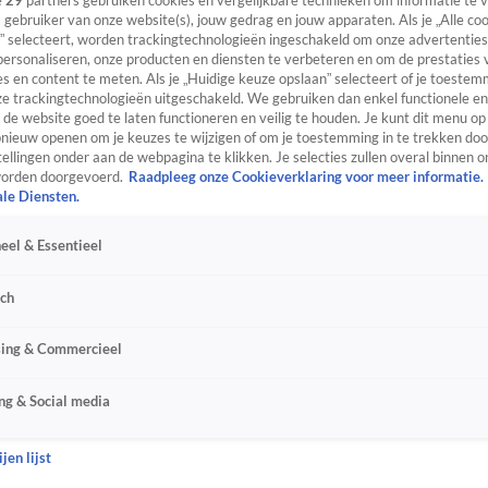
e
29
partners gebruiken cookies en vergelijkbare technieken om informatie te
s gebruiker van onze website(s), jouw gedrag en jouw apparaten. Als je „Alle co
” selecteert, worden trackingtechnologieën ingeschakeld om onze advertenties
personaliseren, onze producten en diensten te verbeteren en om de prestaties 
s en content te meten. Als je „Huidige keuze opslaan” selecteert of je toestemm
e trackingtechnologieën uitgeschakeld. We gebruiken dan enkel functionele en
de website goed te laten functioneren en veilig te houden. Je kunt dit menu op
ieuw openen om je keuzes te wijzigen of om je toestemming in te trekken door
ellingen onder aan de webpagina te klikken. Je selecties zullen overal binnen o
orden doorgevoerd.
Raadpleeg onze Cookieverklaring voor meer informatie.
ale Diensten.
eel & Essentieel
sch
sing & Commercieel
ng & Social media
jen lijst