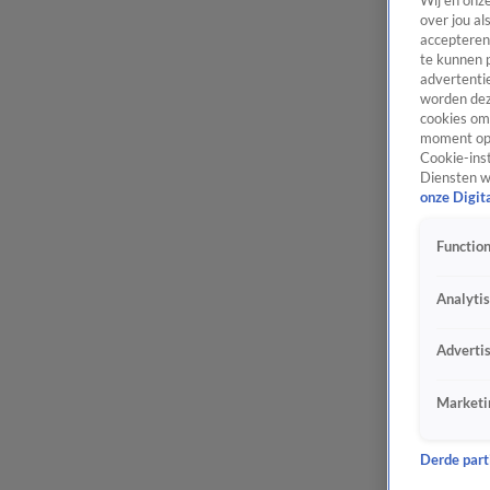
Wij en onz
over jou al
accepteren
te kunnen 
advertentie
worden dez
cookies om 
moment opn
Cookie-inst
Diensten w
onze Digit
Function
Analyti
Adverti
Marketi
Derde parti