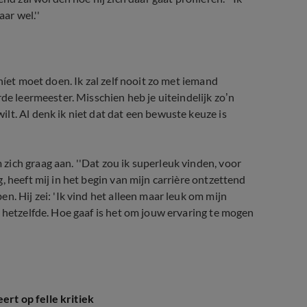
ar wel.''
níet moet doen. Ik zal zelf nooit zo met iemand
de leermeester. Misschien heb je uiteindelijk zo’n
lt. Al denk ik niet dat dat een bewuste keuze is
ich graag aan. ''Dat zou ik superleuk vinden, voor
, heeft mij in het begin van mijn carrière ontzettend
n. Hij zei: 'Ik vind het alleen maar leuk om mijn
 hetzelfde. Hoe gaaf is het om jouw ervaring te mogen
t op felle kritiek