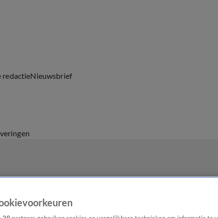
e redactie
Nieuwsbrief
everingen
ookievoorkeuren