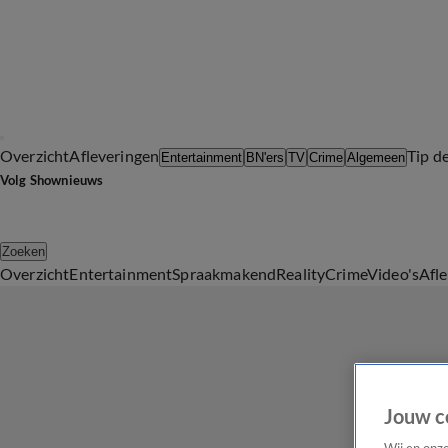
Overzicht
Afleveringen
Tip d
Entertainment
BN'ers
TV
Crime
Algemeen
Volg Shownieuws
Zoeken
Overzicht
Entertainment
Spraakmakend
Reality
Crime
Video's
Afl
Jouw c