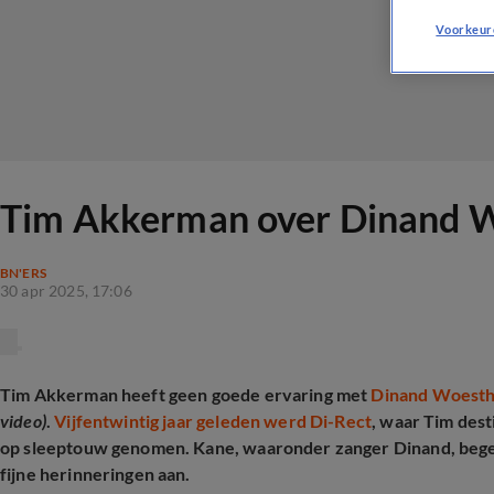
Voorkeur
Tim Akkerman over Dinand Wo
BN'ERS
30 apr 2025, 17:06
Tim Akkerman heeft geen goede ervaring met
Dinand Woesth
video)
.
Vijfentwintig jaar geleden werd Di-Rect
, waar Tim dest
op sleeptouw genomen. Kane, waaronder zanger Dinand, begel
fijne herinneringen aan.