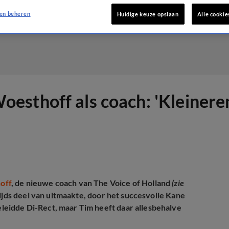
en beheren
Huidige keuze opslaan
Alle cookie
esthoff als coach: 'Kleinere
off
, de nieuwe coach van The Voice of Holland
(zie
ijds deel van uitmaakte, door het succesvolle Kane
eidde Di-Rect, maar Tim heeft daar allesbehalve