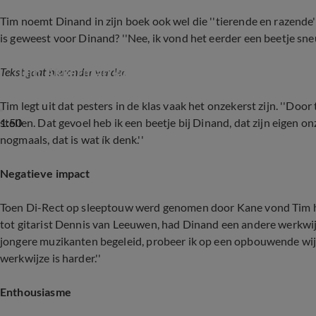
Tim noemt Dinand in zijn boek ook wel die ''tierende en razende
is geweest voor Dinand? ''Nee, ik vond het eerder een beetje sneu
Tim Akkerman komt met een biografie
Tekst gaat hieronder verder.
Tim legt uit dat pesters in de klas vaak het onzekerst zijn. ''Doo
1:50
stellen. Dat gevoel heb ik een beetje bij Dinand, dat zijn eigen 
nogmaals, dat is wat ík denk.''
Negatieve impact
Toen Di-Rect op sleeptouw werd genomen door Kane vond Tim het
tot gitarist Dennis van Leeuwen, had Dinand een andere werkwijze
jongere muzikanten begeleid, probeer ik op een opbouwende wijz
werkwijze is harder.''
Enthousiasme