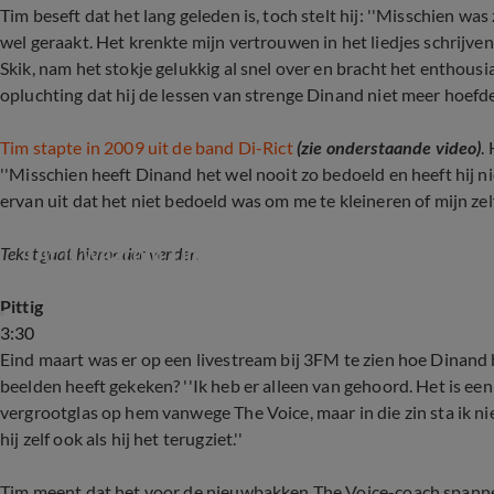
Tim beseft dat het lang geleden is, toch stelt hij: ''Misschien wa
wel geraakt. Het krenkte mijn vertrouwen in het liedjes schrijven
Skik, nam het stokje gelukkig al snel over en bracht het enthou
opluchting dat hij de lessen van strenge Dinand niet meer hoefde
Tim stapte in 2009 uit de band Di-Rict
(zie onderstaande video)
.
''Misschien heeft Dinand het wel nooit zo bedoeld en heeft hij ni
ervan uit dat het niet bedoeld was om me te kleineren of mijn zel
Dit is waarom Tim Akkerman wegging bij Di-rec
Tekst gaat hieronder verder.
Pittig
3:30
Eind maart was er op een livestream bij 3FM te zien hoe Dinand 
beelden heeft gekeken? ''Ik heb er alleen van gehoord. Het is e
vergrootglas op hem vanwege The Voice, maar in die zin sta ik ni
hij zelf ook als hij het terugziet.''
Tim meent dat het voor de nieuwbakken The Voice-coach spannend 