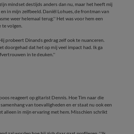
s zijn mindset destijds anders dan nu, maar het heeft mij
 en in mijn zelfbeeld. Daniël Lohues, de frontman van
siasme weer helemaal terug.'' Het was voor hem een
 te volgen.
 Hij probeert Dinands gedrag zelf ook te nuanceren.
et doorgehad dat het op mij veel impact had. Ik ga
fvertrouwen in te deuken.''
t
boos reageert op gitarist Dennis. Hoe Tim naar die
en samenhang van toevalligheden en er staat nu ook een
et alleen in mijn ervaring met hem. Misschien schrikt
zal worden hoe hij zich daar gaat profileren. ''Ik