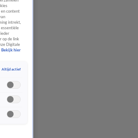
 verzamelen
okies
 en content
van
ing intrekt,
 essentiële
 ieder
 op de link
nze Digitale
Bekijk hier
Altijd actief