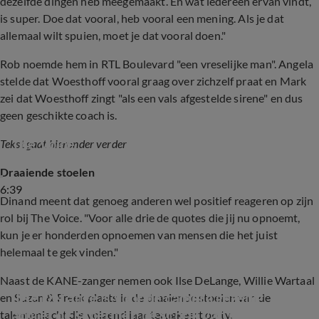
dezelfde dingen heb meegemaakt. En wat iedereen ervan vindt,
is super. Doe dat vooral, heb vooral een mening. Als je dat
allemaal wilt spuien, moet je dat vooral doen."
Rob noemde hem in RTL Boulevard "een vreselijke man". Angela
stelde dat Woesthoff vooral graag over zichzelf praat en Mark
zei dat Woesthoff zingt "als een vals afgestelde sirene" en dus
geen geschikte coach is.
Shownieuws-tafel over de nieuwe coaches 
The Voice
Tekst gaat hieronder verder
Draaiende stoelen
6:39
Dinand meent dat genoeg anderen wel positief reageren op zijn
rol bij The Voice. "Voor alle drie de quotes die jij nu opnoemt,
kun je er honderden opnoemen van mensen die het juist
helemaal te gek vinden."
Naast de KANE-zanger nemen ook Ilse DeLange, Willie Wartaal
‘Ilse DeLange is voor de camera gezellig, maar 
en Suzan & Freek plaats in de draaiende stoelen van de
achter de schermen de schrik van de 
talentenjacht die volgend jaar terugkeert op tv.