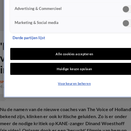
Advertising & Commercieel
Marketing & Social media
Derde partijen lijst
'Nieuwe The Voice-coach
verwijdert berucht filmpje
Alle cookies accepteren
ineens'
Huidige keuze opslaan
SPRAAKMAKEND
Voorkeuren beheren
4 apr 2025, 13:33
Nu de namen van de nieuwe coaches van The Voice of Holland
bekend zijn, klinken er ook kritische geluiden. Zo is er onder
meer de nodige kritiek op KANE-zanger Dinand Woesthoff
(zie video)
. Onlangs dook er een 'berucht' filmpje van hem op