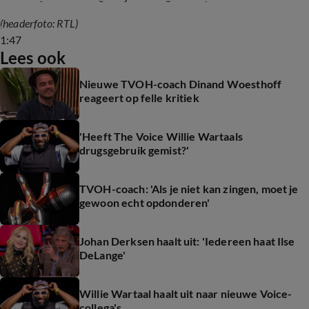
muziekindustrie’
(headerfoto: RTL)
1:47
Lees ook
Nieuwe TVOH-coach Dinand Woesthoff
reageert op felle kritiek
'Heeft The Voice Willie Wartaals
drugsgebruik gemist?'
TVOH-coach: 'Als je niet kan zingen, moet je
gewoon echt opdonderen'
Johan Derksen haalt uit: 'Iedereen haat Ilse
DeLange'
Willie Wartaal haalt uit naar nieuwe Voice-
collega's