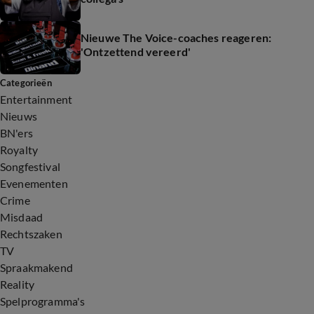
Nieuwe The Voice-coaches reageren:
'Ontzettend vereerd'
Categorieën
Entertainment
Nieuws
BN'ers
Royalty
Songfestival
Evenementen
Crime
Misdaad
Rechtszaken
TV
Spraakmakend
Reality
Spelprogramma's