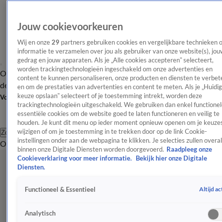
Jouw cookievoorkeuren
Wij en onze
29
partners gebruiken cookies en vergelijkbare technieken 
informatie te verzamelen over jou als gebruiker van onze website(s), jou
gedrag en jouw apparaten. Als je „Alle cookies accepteren” selecteert,
worden trackingtechnologieën ingeschakeld om onze advertenties en
Overzicht
Afleveringen
Tip
Entertainment
BN'ers
TV
Crime
Algemeen
content te kunnen personaliseren, onze producten en diensten te verbet
de redactie
Nieuwsbrief
en om de prestaties van advertenties en content te meten. Als je „Huidi
keuze opslaan” selecteert of je toestemming intrekt, worden deze
Volg Shownieuws
trackingtechnologieën uitgeschakeld. We gebruiken dan enkel functionel
essentiële cookies om de website goed te laten functioneren en veilig te
houden. Je kunt dit menu op ieder moment opnieuw openen om je keuzes
wijzigen of om je toestemming in te trekken door op de link Cookie-
Zoeken
instellingen onder aan de webpagina te klikken. Je selecties zullen overal
Overzicht
Entertainment
Spraakmakend
Reality
Crime
Video's
Afl
binnen onze Digitale Diensten worden doorgevoerd.
Raadpleeg onze
Cookieverklaring voor meer informatie.
Bekijk hier onze Digitale
Diensten.
Altijd ac
Functioneel & Essentieel
Analytisch