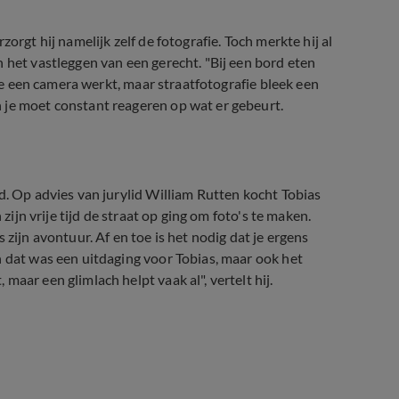
orgt hij namelijk zelf de fotografie. Toch merkte hij al
 het vastleggen van een gerecht. "Bij een bord eten
hoe een camera werkt, maar straatfotografie bleek een
 je moet constant reageren op wat er gebeurt.
d. Op advies van jurylid William Rutten kocht Tobias
zijn vrije tijd de straat op ging om foto's te maken.
 zijn avontuur. Af en toe is het nodig dat je ergens
n dat was een uitdaging voor Tobias, maar ook het
aar een glimlach helpt vaak al", vertelt hij.