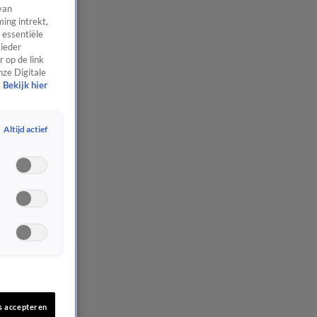
van
ing intrekt,
 essentiële
 ieder
 op de link
nze Digitale
Bekijk hier
Altijd actief
s accepteren