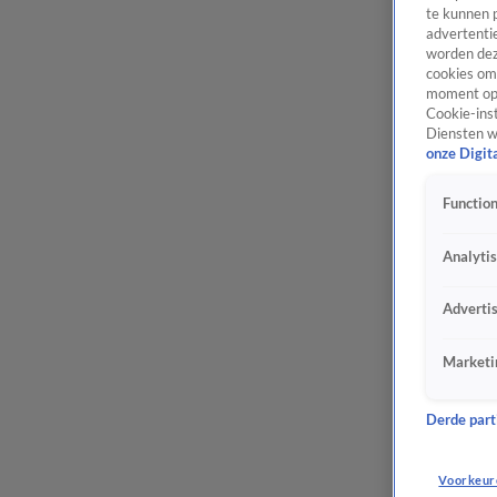
te kunnen 
advertentie
worden dez
cookies om 
moment opn
Cookie-inst
Diensten w
onze Digit
Function
Analyti
Adverti
Marketi
Derde parti
Voorkeur