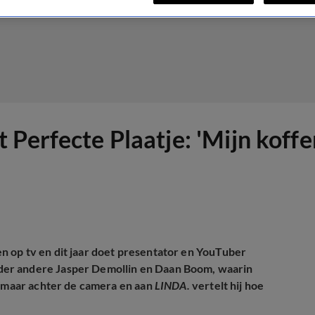
Perfecte Plaatje: 'Mijn koffe
en op tv en dit jaar doet presentator en YouTuber
der andere Jasper Demollin en Daan Boom, waarin
r, maar achter de camera en aan
LINDA.
vertelt hij hoe