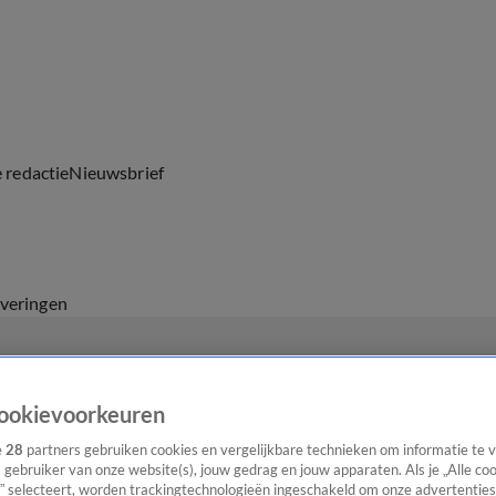
e redactie
Nieuwsbrief
everingen
ookievoorkeuren
e
28
partners gebruiken cookies en vergelijkbare technieken om informatie te
s gebruiker van onze website(s), jouw gedrag en jouw apparaten. Als je „Alle co
” selecteert, worden trackingtechnologieën ingeschakeld om onze advertenties