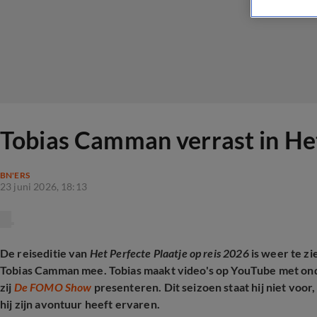
Tobias Camman verrast in Het 
BN'ERS
23 juni 2026, 18:13
De reiseditie van
Het Perfecte Plaatje
op reis 2026
is weer te zi
Tobias Camman mee. Tobias maakt video's op YouTube met on
zij
De FOMO Show
presenteren. Dit seizoen staat hij niet voo
hij zijn avontuur heeft ervaren.