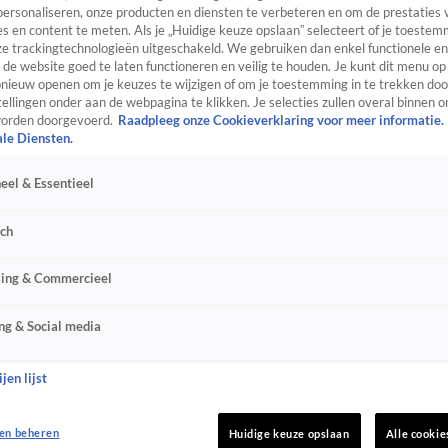
personaliseren, onze producten en diensten te verbeteren en om de prestaties 
s en content te meten. Als je „Huidige keuze opslaan” selecteert of je toestemm
e trackingtechnologieën uitgeschakeld. We gebruiken dan enkel functionele en
de website goed te laten functioneren en veilig te houden. Je kunt dit menu op
ieuw openen om je keuzes te wijzigen of om je toestemming in te trekken door
ellingen onder aan de webpagina te klikken. Je selecties zullen overal binnen o
orden doorgevoerd.
Raadpleeg onze Cookieverklaring voor meer informatie.
ale Diensten.
eel & Essentieel
sch
sing & Commercieel
ng & Social media
jen lijst
en beheren
Huidige keuze opslaan
Alle cookie