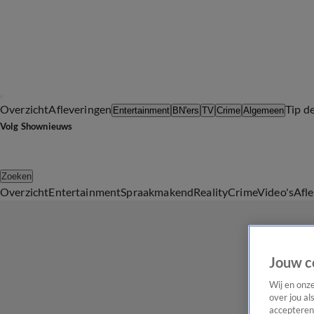
Overzicht
Afleveringen
Tip d
Entertainment
BN'ers
TV
Crime
Algemeen
Volg Shownieuws
Zoeken
Overzicht
Entertainment
Spraakmakend
Reality
Crime
Video's
Afl
Jouw c
Wij en onz
over jou al
accepteren