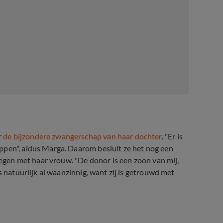
r
de bijzondere zwangerschap van haar dochter
. "Er is
ppen", aldus Marga. Daarom besluit ze het nog een
kregen met haar vrouw. "De donor is een zoon van mij,
s natuurlijk al waanzinnig, want zij is getrouwd met
est besproken verhaal