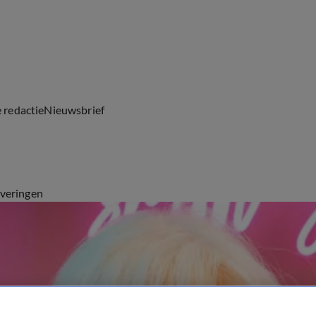
e redactie
Nieuwsbrief
everingen