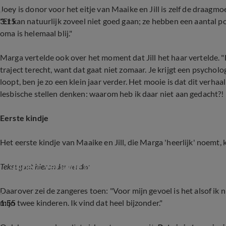
Joey is donor voor het eitje van Maaike en Jill is zelf de draagmoe
3:15
"Er kan natuurlijk zoveel niet goed gaan; ze hebben een aantal 
oma is helemaal blij."
Marga vertelde ook over het moment dat Jill het haar vertelde. "D
traject terecht, want dat gaat niet zomaar. Je krijgt een psycholog
loopt, ben je zo een klein jaar verder. Het mooie is dat dit verh
lesbische stellen denken: waarom heb ik daar niet aan gedacht?! He
Eerste kindje
Het eerste kindje van Maaike en Jill, die Marga 'heerlijk' noemt
Albert Verlinde over trotse oma Marga Bult
Tekst gaat hieronder verder
Daarover zei de zangeres toen: "Voor mijn gevoel is het alsof ik
1:55
mijn twee kinderen. Ik vind dat heel bijzonder."