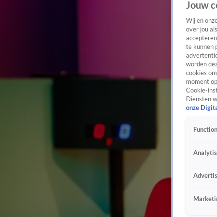
Jouw c
Wij en onz
over jou al
accepteren
te kunnen 
advertentie
worden dez
cookies om 
moment opn
Cookie-inst
Diensten w
onze Digit
Function
Analyti
Adverti
Marketi