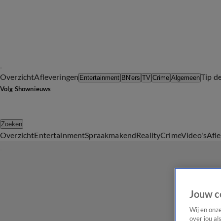
Overzicht
Afleveringen
Tip d
Entertainment
BN'ers
TV
Crime
Algemeen
Volg Shownieuws
Zoeken
Overzicht
Entertainment
Spraakmakend
Reality
Crime
Video's
Afl
Jouw c
Wij en onz
over jou al