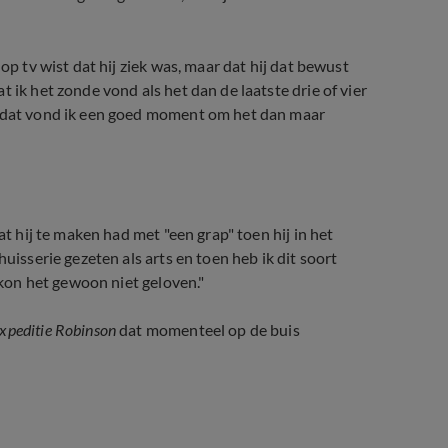
op tv wist dat hij ziek was, maar dat hij dat bewust
t ik het zonde vond als het dan de laatste drie of vier
s dat vond ik een goed moment om het dan maar
at hij te maken had met "een grap" toen hij in het
uisserie gezeten als arts en toen heb ik dit soort
k kon het gewoon niet geloven."
xpeditie Robinson
dat momenteel op de buis
 2025