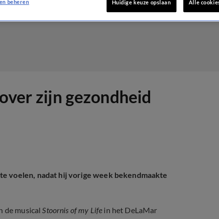
en beheren
Huidige keuze opslaan
Alle cookie
 over zijn gezondheid
 te voelen, nadat hij vorige week bekendmaakte
an de musical
Stoornis of my Life
in het DeLaMar