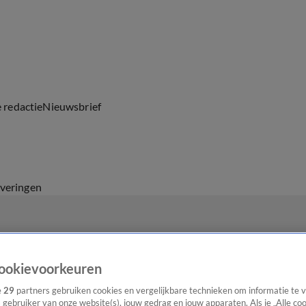
e redactie
Nieuwsbrief
everingen
ookievoorkeuren
e
29
partners gebruiken cookies en vergelijkbare technieken om informatie te
s gebruiker van onze website(s), jouw gedrag en jouw apparaten. Als je „Alle co