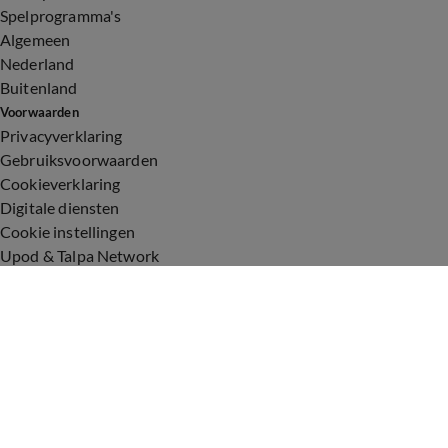
Spelprogramma's
Algemeen
Nederland
Buitenland
Voorwaarden
Privacyverklaring
Gebruiksvoorwaarden
Cookieverklaring
Digitale diensten
Cookie instellingen
Upod & Talpa Network
Adverteren
Vacatures
Publieksservice
Toegankelijkheid
Over ons
Neem contact op
+31 (0)6 - 549 628 21
show@talpanetwork.com