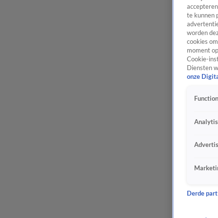
accepteren
te kunnen 
advertentie
worden dez
cookies om 
moment opn
Cookie-inst
Diensten w
onze Digit
Function
Analyti
Adverti
Marketi
Derde parti