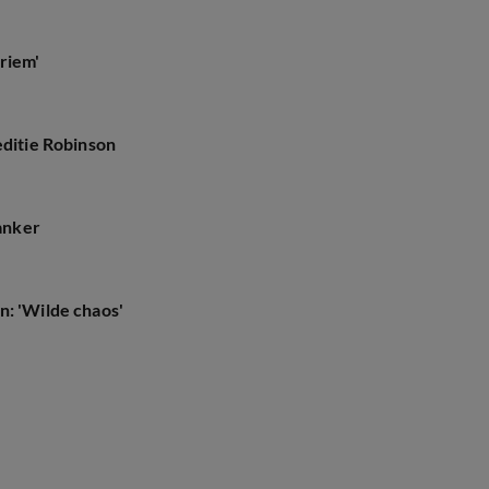
riem'
editie Robinson
kanker
n: 'Wilde chaos'