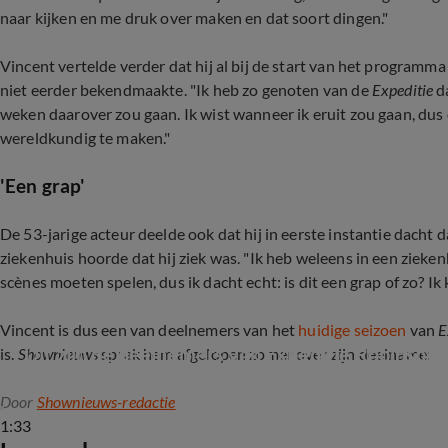
naar kijken en me druk over maken en dat soort dingen."
Vincent vertelde verder dat hij al bij de start van het programma 
niet eerder bekendmaakte. "Ik heb zo genoten van de
Expeditie
da
weken daarover zou gaan. Ik wist wanneer ik eruit zou gaan, du
wereldkundig te maken."
'Een grap'
De 53-jarige acteur deelde ook dat hij in eerste instantie dacht d
ziekenhuis hoorde dat hij ziek was. "Ik heb weleens in een ziekenh
scènes moeten spelen, dus ik dacht echt: is dit een grap of zo? I
Vincent is dus een van deelnemers van het
huidige seizoen
van
E
Dit zijn de deelnemers van Expeditie Robinson
is.
Shownieuws
sprak hem afgelopen zomer over zijn deelname:
Door
Shownieuws-redactie
1:33