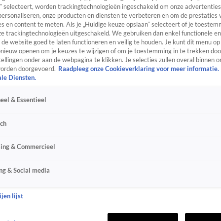
” selecteert, worden trackingtechnologieën ingeschakeld om onze advertenties
personaliseren, onze producten en diensten te verbeteren en om de prestaties 
s en content te meten. Als je „Huidige keuze opslaan” selecteert of je toestemm
e trackingtechnologieën uitgeschakeld. We gebruiken dan enkel functionele en
de website goed te laten functioneren en veilig te houden. Je kunt dit menu op
ieuw openen om je keuzes te wijzigen of om je toestemming in te trekken door
ellingen onder aan de webpagina te klikken. Je selecties zullen overal binnen o
orden doorgevoerd.
Raadpleeg onze Cookieverklaring voor meer informatie.
ale Diensten.
eel & Essentieel
sch
sing & Commercieel
ng & Social media
jen lijst