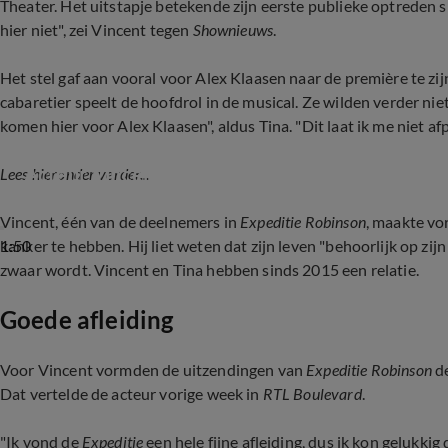
Theater. Het uitstapje betekende zijn eerste publieke optreden s
hier niet", zei Vincent tegen
Shownieuws
.
Het stel gaf aan vooral voor Alex Klaasen naar de première te zi
cabaretier speelt de hoofdrol in de musical. Ze wilden verder ni
komen hier voor Alex Klaasen", aldus Tina. "Dit laat ik me niet af
Acteur Vincent Croiset deelt kankerdiagnose
Lees hieronder verder...
Vincent, één van de deelnemers in
Expeditie Robinson
, maakte vo
1:50
kanker te hebben. Hij liet weten dat zijn leven "behoorlijk op zijn
zwaar wordt.
Vincent en Tina hebben sinds 2015 een relatie.
Goede afleiding
Voor Vincent vormden de uitzendingen van
Expeditie Robinson
de
Dat vertelde de acteur vorige week in
RTL Boulevard
.
"Ik vond de
Expeditie
een hele fijne afleiding, dus ik kon gelukkig 