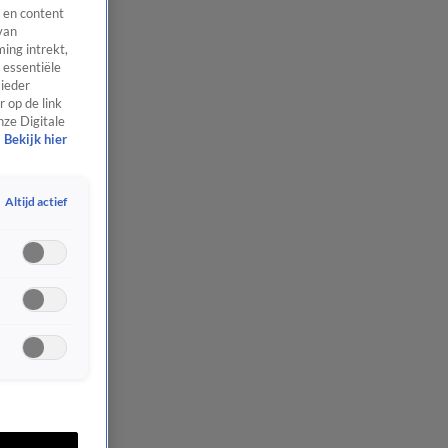
 en content
van
ing intrekt,
 essentiële
 ieder
 op de link
nze Digitale
Bekijk hier
Altijd actief