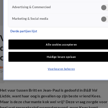
Advertising & Commercieel
Marketing & Social media
Derde partijen lijst
Vriend van B&B Vol Liefde-
deelnemer Jean-Paul onthult
Alle cookies accepteren
of hij écht getrouwd is
Huidige keuze opslaan
BN'ERS
Voorkeuren beheren
14 aug 2025, 22:08
Het vuur tussen Britt en Jean-Paul is gedoofd in
B&B Vol
Liefde
, want haar oog is gevallen op zijn beste vriend Kees.
Maar is deze charmante kok wel vrij? Deze vraag zorgde voor
heel wat gespreksstof woensdagavond, maar Kees komt