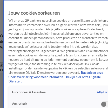
Jouw cookievoorkeuren
Wij en onze
29
partners gebruiken cookies en vergelijkbare technieken 
informatie te verzamelen over jou als gebruiker van onze website(s), jou
gedrag en jouw apparaten. Als je „Alle cookies accepteren” selecteert,
worden trackingtechnologieën ingeschakeld om onze advertenties en
Overzicht
Afleveringen
Tip
Entertainment
BN'ers
TV
Crime
Algemeen
content te kunnen personaliseren, onze producten en diensten te verbet
de redactie
Nieuwsbrief
en om de prestaties van advertenties en content te meten. Als je „Huidi
keuze opslaan” selecteert of je toestemming intrekt, worden deze
Volg Shownieuws
trackingtechnologieën uitgeschakeld. We gebruiken dan enkel functionel
essentiële cookies om de website goed te laten functioneren en veilig te
houden. Je kunt dit menu op ieder moment opnieuw openen om je keuzes
wijzigen of om je toestemming in te trekken door op de link Cookie-
Zoeken
instellingen onder aan de webpagina te klikken. Je selecties zullen overal
Overzicht
Entertainment
Spraakmakend
Reality
Crime
Video's
Afl
binnen onze Digitale Diensten worden doorgevoerd.
Raadpleeg onze
Cookieverklaring voor meer informatie.
Bekijk hier onze Digitale
Diensten.
Altijd ac
Functioneel & Essentieel
Analytisch