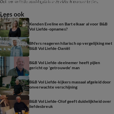
Iris Rulkens imiteert B&B Vol Liefde-types
Ook een imitatie van Magda is in de video hieronder te zien.
Lees ook
1:12
Kenden Eveline en Bart elkaar al voor B&B
Vol Liefde-opnames?
BN'ers reageren hilarisch op vergelijking met
B&B Vol Liefde-Daniël
B&B Vol Liefde-deelnemer heeft pijlen
gericht op 'getrouwde' man
B&B Vol Liefde-kijkers massaal afgeleid door
onverwachte verschijning
B&B Vol Liefde-Olof geeft duidelijkheid over
liefdesbreuk