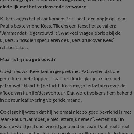
eindelijk met het verlossende antwoord.
Kijkers zagen het al aankomen: Britt heeft een oogje op Jean-
Paul's beste vriend Kees. Tijdens een feest liet ze vallen:
"Jammer dat-ie getrouwd is", wat veel vragen opriep bij de
kijkers. Sindsdien speculeren de kijkers druk over Kees’
relatiestatus.
Maar is hij nou getrouwd?
Goed nieuws: Kees laat in gesprek met
PZC
weten dat die
geruchten niet kloppen. "Laat het duidelijk zijn: ik ben niet
getrouwd", klaart hij de lucht. Kees mag niks loslaten over de
afloop van hun liefdesavontuur. Dat wordt volgens hem bekend
in de reunieaflevering volgende maand.
Ook laat hij weten dat hij helemaal niet zó goed bevriend is met
Jean-Paul. "
Dat moet je niet letterlijk nemen”, vertelt hij. "In
Spanje word je al snel vriend genoemd en Jean-Paul heeft heel
veel beste vrienden. In de omgeving van Jijona kent hij iedereen