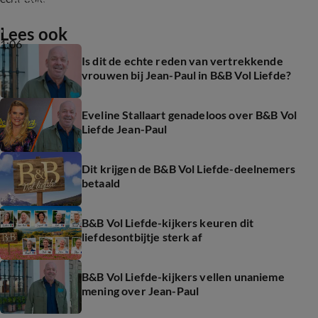
Lees ook
1:06
Is dit de echte reden van vertrekkende
vrouwen bij Jean-Paul in B&B Vol Liefde?
Eveline Stallaart genadeloos over B&B Vol
Liefde Jean-Paul
Dit krijgen de B&B Vol Liefde-deelnemers
betaald
B&B Vol Liefde-kijkers keuren dit
liefdesontbijtje sterk af
B&B Vol Liefde-kijkers vellen unanieme
mening over Jean-Paul