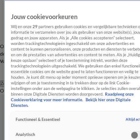
Jouw cookievoorkeuren
Wij en onze
29
partners gebruiken cookies en vergelijkbare technieken 
informatie te verzamelen over jou als gebruiker van onze website(s), jou
gedrag en jouw apparaten. Als je „Alle cookies accepteren” selecteert,
worden trackingtechnologieën ingeschakeld om onze advertenties en
Overzicht
Afleveringen
Tip
Entertainment
BN'ers
TV
Crime
Algemeen
content te kunnen personaliseren, onze producten en diensten te verbet
de redactie
Nieuwsbrief
en om de prestaties van advertenties en content te meten. Als je „Huidi
keuze opslaan” selecteert of je toestemming intrekt, worden deze
Volg Shownieuws
trackingtechnologieën uitgeschakeld. We gebruiken dan enkel functionel
essentiële cookies om de website goed te laten functioneren en veilig te
houden. Je kunt dit menu op ieder moment opnieuw openen om je keuzes
wijzigen of om je toestemming in te trekken door op de link Cookie-
Zoeken
instellingen onder aan de webpagina te klikken. Je selecties zullen overal
Overzicht
Entertainment
Spraakmakend
Reality
Crime
Video's
Afl
binnen onze Digitale Diensten worden doorgevoerd.
Raadpleeg onze
Cookieverklaring voor meer informatie.
Bekijk hier onze Digitale
Diensten.
Altijd ac
Functioneel & Essentieel
Analytisch