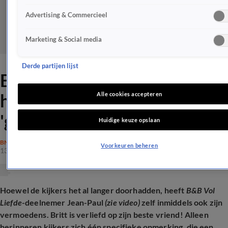
Advertising & Commercieel
Marketing & Social media
Derde partijen lijst
B&B Vol Liefde-deelnemer
heeft pijlen gericht op
Alle cookies accepteren
'getrouwde' man
Huidige keuze opslaan
BN'ERS
Voorkeuren beheren
13 aug 2025, 21:10
Hoewel de kijkers het al langer doorhadden, heeft
B&B Vol
Liefde
-deelnemer Jean-Paul
(zie video)
zelf inmiddels ook zijn
vermoedens. Britt is verliefd op zijn beste vriend! Alleen
herinneren kijkers zich één specifieke opmerking, die een