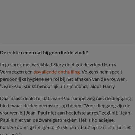
De echte reden dat hij geen liefde vindt?
In gesprek met weekblad
Story
doet goede vriend Harry
Vermeegen een
opvallende onthulling
. Volgens hem speelt
persoonlijke hygiëne een rol bij het afhaken van de vrouwen.
“Jean-Paul stinkt behoorlijk uit zijn mond,” aldus Harry.
Daarnaast denkt hij dat Jean-Paul simpelweg niet de diepgang
biedt waar de deelneemsters op hopen. “Voor diepgang zijn de
vrouwen bij Jean-Paul niet aan het juiste adres,” zegt hij. “Jean-
Paul is niet van de zware gesprekken. Het is holadiejee,
Jean Paul uit B&B Vol Liefde heeft in deze film 
holadiejoo en gezelligheid. Zoals Jean-Paul op tv is, is hij in het
gespeeld
echt ook.”