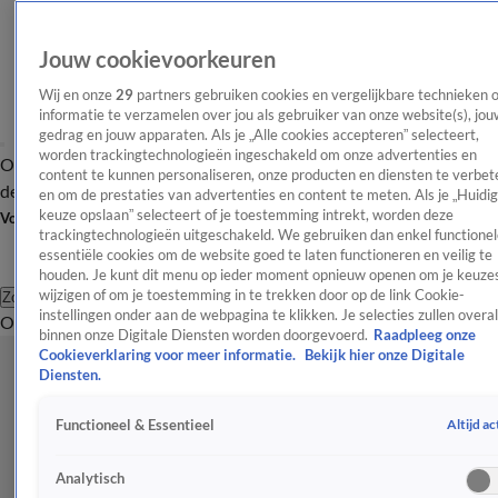
Jouw cookievoorkeuren
Wij en onze
29
partners gebruiken cookies en vergelijkbare technieken 
informatie te verzamelen over jou als gebruiker van onze website(s), jou
gedrag en jouw apparaten. Als je „Alle cookies accepteren” selecteert,
worden trackingtechnologieën ingeschakeld om onze advertenties en
Overzicht
Afleveringen
Tip
Entertainment
BN'ers
TV
Crime
Algemeen
content te kunnen personaliseren, onze producten en diensten te verbet
de redactie
Nieuwsbrief
en om de prestaties van advertenties en content te meten. Als je „Huidi
keuze opslaan” selecteert of je toestemming intrekt, worden deze
Volg Shownieuws
trackingtechnologieën uitgeschakeld. We gebruiken dan enkel functionel
essentiële cookies om de website goed te laten functioneren en veilig te
houden. Je kunt dit menu op ieder moment opnieuw openen om je keuzes
wijzigen of om je toestemming in te trekken door op de link Cookie-
Zoeken
instellingen onder aan de webpagina te klikken. Je selecties zullen overal
Overzicht
Entertainment
Spraakmakend
Reality
Crime
Video's
Afl
binnen onze Digitale Diensten worden doorgevoerd.
Raadpleeg onze
Cookieverklaring voor meer informatie.
Bekijk hier onze Digitale
Diensten.
Altijd ac
Functioneel & Essentieel
Analytisch