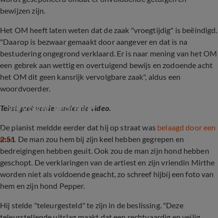
bewijzen zijn.
Het OM heeft laten weten dat de zaak "vroegtijdig" is beëindigd.
"Daarop is bezwaar gemaakt door aangever en dat is na
bestudering ongegrond verklaard. Er is naar mening van het OM
een gebrek aan wettig en overtuigend bewijs en zodoende acht
het OM dit geen kansrijk vervolgbare zaak", aldus een
woordvoerder.
Wibi Soerjadi teleurgesteld over niet 
vervolgen bedreiger
Tekst gaat verder onder de video.
De pianist meldde eerder dat hij op straat was
belaagd door een
2:51
man.
De man zou hem bij zijn keel hebben gegrepen en
bedreigingen hebben geuit. Ook zou de man zijn hond hebben
geschopt. De verklaringen van de artiest en zijn vriendin Mirthe
worden niet als voldoende geacht, zo schreef hijbij een foto van
hem en zijn hond Pepper.
Hij stelde "teleurgesteld" te zijn in de beslissing. "Deze
teleurstellende uitslag maakt dat een rechtvaardig en veilig