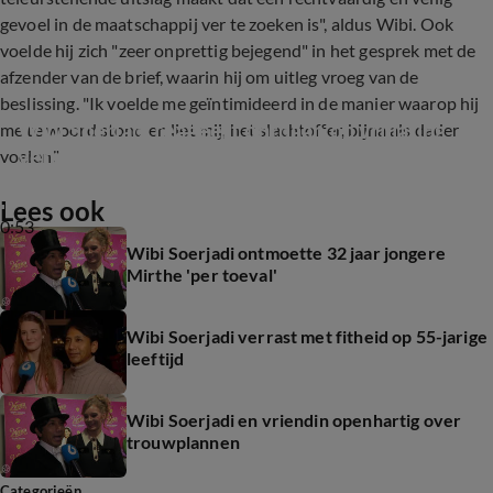
gevoel in de maatschappij ver te zoeken is", aldus Wibi. Ook
voelde hij zich "zeer onprettig bejegend" in het gesprek met de
afzender van de brief, waarin hij om uitleg vroeg van de
beslissing. "Ik voelde me geïntimideerd in de manier waarop hij
Wibi Soerjadi reageert ontdaan op vrijlating 
me te woord stond en liet mij, het slachtoffer, bijna als dader
verdachten
voelen."
Lees ook
0:53
Wibi Soerjadi ontmoette 32 jaar jongere
Mirthe 'per toeval'
Wibi Soerjadi verrast met fitheid op 55-jarige
leeftijd
Wibi Soerjadi en vriendin openhartig over
trouwplannen
Categorieën