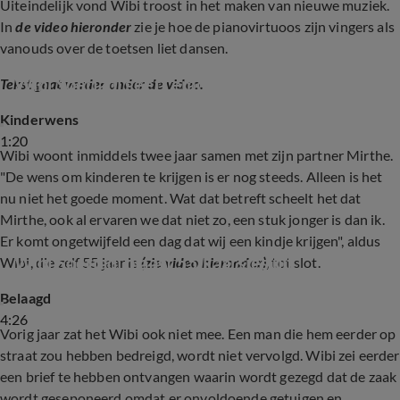
Uiteindelijk vond Wibi troost in het maken van nieuwe muziek.
In
de video hieronder
zie je hoe de pianovirtuoos zijn vingers als
vanouds over de toetsen liet dansen.
Wibi Soerjadi geeft emotioneel optreden
Tekst gaat verder onder de video.
Kinderwens
1:20
Wibi woont inmiddels twee jaar samen met zijn partner Mirthe.
"De wens om kinderen te krijgen is er nog steeds. Alleen is het
nu niet het goede moment. Wat dat betreft scheelt het dat
Mirthe, ook al ervaren we dat niet zo, een stuk jonger is dan ik.
Er komt ongetwijfeld een dag dat wij een kindje krijgen", aldus
Wibi Soerjadi blaast 55 kaarsjes uit
Wibi, die zelf 55 jaar is
(zie video hieronder)
, tot slot.
Belaagd
4:26
Vorig jaar zat het Wibi ook niet mee. Een man die hem eerder op
straat zou hebben bedreigd, wordt niet vervolgd. Wibi zei eerder
een brief te hebben ontvangen waarin wordt gezegd dat de zaak
wordt geseponeerd omdat er onvoldoende getuigen en