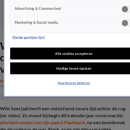
Advertising & Commercieel
Marketing & Social media
Derde partijen lijst
Wibi Soerjadi emotioneel
over hartverscheurend
Alle cookies accepteren
verlies
Huidige keuze opslaan
BN'ERS
Voorkeuren beheren
3 juli 2025, 16:16
Wibi Soerjadi heeft een ontzettend zware tijd achter de rug
(zie video)
. Zo moest hij begin dit kalenderjaar onverwachts
afscheid nemen van zijn paard Flashback
, na een beenbreuk
die hij opliep in de wei. Flash, zoals zijn bijnaam luidde,