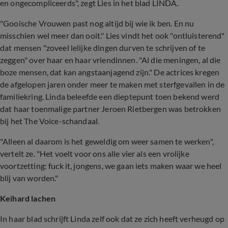
en ongecompliceerds", zegt Lies in het blad LINDA.
"Gooische Vrouwen past nog altijd bij wie ik ben. En nu
misschien wel meer dan ooit." Lies vindt het ook "ontluisterend"
dat mensen "zoveel lelijke dingen durven te schrijven of te
zeggen" over haar en haar vriendinnen. "Al die meningen, al die
boze mensen, dat kan angstaanjagend zijn." De actrices kregen
de afgelopen jaren onder meer te maken met sterfgevallen in de
familiekring. Linda beleefde een dieptepunt toen bekend werd
dat haar toenmalige partner Jeroen Rietbergen was betrokken
bij het The Voice-schandaal.
"Alleen al daarom is het geweldig om weer samen te werken",
vertelt ze. "Het voelt voor ons alle vier als een vrolijke
voortzetting: fuck it, jongens, we gaan iets maken waar we heel
blij van worden."
Keihard lachen
In haar blad schrijft Linda zelf ook dat ze zich heeft verheugd op