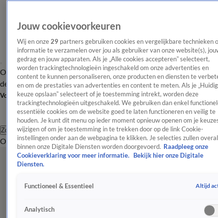
Jouw cookievoorkeuren
Wij en onze
29
partners gebruiken cookies en vergelijkbare technieken 
informatie te verzamelen over jou als gebruiker van onze website(s), jou
gedrag en jouw apparaten. Als je „Alle cookies accepteren” selecteert,
worden trackingtechnologieën ingeschakeld om onze advertenties en
Overzicht
Afleveringen
Tip
Entertainment
BN'ers
TV
Crime
Algemeen
content te kunnen personaliseren, onze producten en diensten te verbet
de redactie
Nieuwsbrief
en om de prestaties van advertenties en content te meten. Als je „Huidi
keuze opslaan” selecteert of je toestemming intrekt, worden deze
Volg Shownieuws
trackingtechnologieën uitgeschakeld. We gebruiken dan enkel functionel
essentiële cookies om de website goed te laten functioneren en veilig te
houden. Je kunt dit menu op ieder moment opnieuw openen om je keuzes
wijzigen of om je toestemming in te trekken door op de link Cookie-
Zoeken
instellingen onder aan de webpagina te klikken. Je selecties zullen overal
Overzicht
Entertainment
Spraakmakend
Reality
Crime
Video's
Afl
binnen onze Digitale Diensten worden doorgevoerd.
Raadpleeg onze
Cookieverklaring voor meer informatie.
Bekijk hier onze Digitale
Diensten.
Altijd ac
Functioneel & Essentieel
Analytisch