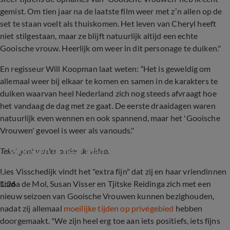
gemist. Om tien jaar na de laatste film weer met z’n allen op de
set te staan voelt als thuiskomen. Het leven van Cheryl heeft
niet stilgestaan, maar ze blijft natuurlijk altijd een echte
Gooische vrouw. Heerlijk om weer in dit personage te duiken."
En regisseur Will Koopman laat weten: “Het is geweldig om
allemaal weer bij elkaar te komen en samen in de karakters te
duiken waarvan heel Nederland zich nog steeds afvraagt hoe
het vandaag de dag met ze gaat. De eerste draaidagen waren
natuurlijk even wennen en ook spannend, maar het 'Gooische
Vrouwen' gevoel is weer als vanouds."
Linda de Mol samen met de Gooische 
Vrouwen in haar blad
Tekst gaat verder onder de video.
Lies Visschedijk vindt het "extra fijn" dat zij en haar vriendinnen
1:26
Linda de Mol, Susan Visser en Tjitske Reidinga zich met een
nieuw seizoen van Gooische Vrouwen kunnen bezighouden,
nadat zij allemaal
moeilijke tijden op privégebied
hebben
doorgemaakt. "We zijn heel erg toe aan iets positiefs, iets fijns