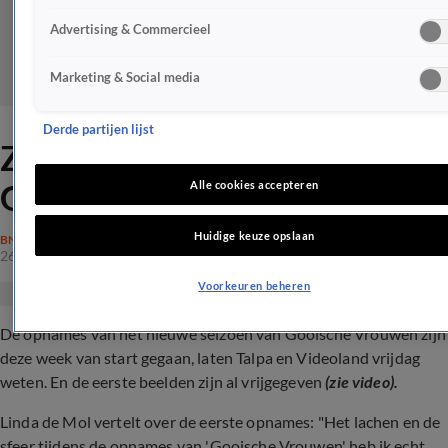
Advertising & Commercieel
Marketing & Social media
Derde partijen lijst
ZIEN: Eerste beelden nieuwe
Gooische Vrouwen
Alle cookies accepteren
Huidige keuze opslaan
BN'ERS
26 apr 2024, 10:53
Voorkeuren beheren
De opnames van het nieuwe seizoen van Gooische Vrouwen zijn
deze week van start gegaan, laten Talpa en Videoland vrijdag
weten. En de eerste beelden zijn al vrijgegeven
(zie video).
Linda de Mol vertelt over de eerste opnames: "Het lachen en de
sfeer tijdens de opnames van 'Gooische Vrouwen' heb ik echt