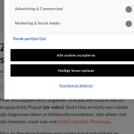
Advertising & Commercieel
Marketing & Social media
Derde partijen lijst
ZIEN: Max Verstappen
straalt met bonusdochter
Alle cookies accepteren
Huidige keuze opslaan
BN'ERS
2 apr 2024, 13:22
Voorkeuren beheren
Max Verstappen heeft ongeveer drie jaar een relatie met de
knappe Kelly Piquet
(zie video)
. Sinds Max en Kelly een relatie
zijn begonnen delen ze liefdevolle momenten, niet alleen met
zijn tweetjes, maar ook met
Kelly’s dochter Penelope
...
Max en Penelope hebben een unieke band ontwikkeld en