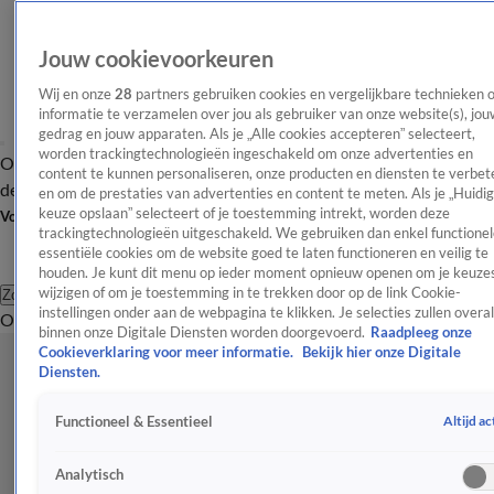
Jouw cookievoorkeuren
Wij en onze
28
partners gebruiken cookies en vergelijkbare technieken 
informatie te verzamelen over jou als gebruiker van onze website(s), jou
gedrag en jouw apparaten. Als je „Alle cookies accepteren” selecteert,
worden trackingtechnologieën ingeschakeld om onze advertenties en
Overzicht
Afleveringen
Tip
Entertainment
BN'ers
TV
Crime
Algemeen
content te kunnen personaliseren, onze producten en diensten te verbet
de redactie
Nieuwsbrief
en om de prestaties van advertenties en content te meten. Als je „Huidi
keuze opslaan” selecteert of je toestemming intrekt, worden deze
Volg Shownieuws
trackingtechnologieën uitgeschakeld. We gebruiken dan enkel functionel
essentiële cookies om de website goed te laten functioneren en veilig te
houden. Je kunt dit menu op ieder moment opnieuw openen om je keuzes
wijzigen of om je toestemming in te trekken door op de link Cookie-
Zoeken
instellingen onder aan de webpagina te klikken. Je selecties zullen overal
Overzicht
Entertainment
Spraakmakend
Reality
Crime
Video's
Afl
binnen onze Digitale Diensten worden doorgevoerd.
Raadpleeg onze
Cookieverklaring voor meer informatie.
Bekijk hier onze Digitale
Diensten.
Altijd ac
Functioneel & Essentieel
Analytisch