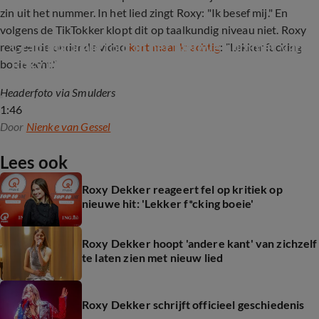
zin uit het nummer. In het lied zingt Roxy: "Ik besef mij." En
volgens de TikTokker klopt dit op taalkundig niveau niet. Roxy
Grammaticale fout in het nieuwe nummer van 
reageerde onder de video
kort maar krachtig
: "Lekker fucking
Roxy Dekker
boeie echt."
Headerfoto via Smulders
1:46
Door
Nienke van Gessel
Lees ook
Roxy Dekker reageert fel op kritiek op
nieuwe hit: 'Lekker f*cking boeie'
Roxy Dekker hoopt 'andere kant' van zichzelf
te laten zien met nieuw lied
Roxy Dekker schrijft officieel geschiedenis