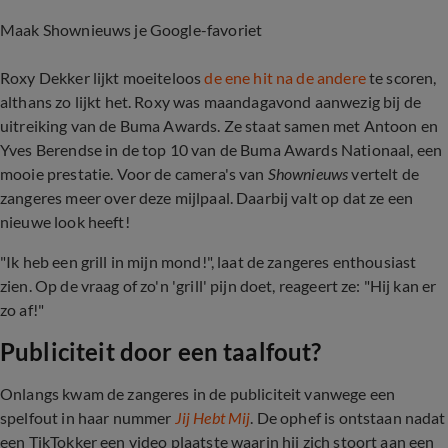
Maak Shownieuws je Google-favoriet
Roxy Dekker lijkt moeiteloos
de ene hit na de andere
te scoren,
althans zo lijkt het. Roxy was maandagavond aanwezig bij de
uitreiking van de Buma Awards. Ze staat samen met Antoon en
Yves Berendse in de top 10 van de Buma Awards Nationaal, een
mooie prestatie. Voor de camera's van
Shownieuws
vertelt de
zangeres meer over deze mijlpaal. Daarbij valt op dat ze een
nieuwe look heeft!
"Ik heb een grill in mijn mond!", laat de zangeres enthousiast
zien. Op de vraag of zo'n 'grill' pijn doet, reageert ze: "Hij kan er
zo af!"
Publiciteit door een taalfout?
Onlangs kwam de zangeres in de publiciteit vanwege een
spelfout in haar nummer
Jij Hebt Mij
. De ophef is ontstaan nadat
een TikTokker een video plaatste waarin hij zich stoort aan een