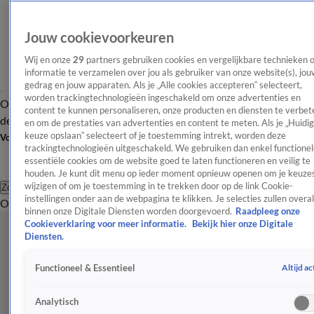
Jouw cookievoorkeuren
Wij en onze
29
partners gebruiken cookies en vergelijkbare technieken 
informatie te verzamelen over jou als gebruiker van onze website(s), jou
gedrag en jouw apparaten. Als je „Alle cookies accepteren” selecteert,
worden trackingtechnologieën ingeschakeld om onze advertenties en
Overzicht
Afleveringen
Tip
Entertainment
BN'ers
TV
Crime
Algemeen
content te kunnen personaliseren, onze producten en diensten te verbet
de redactie
Nieuwsbrief
en om de prestaties van advertenties en content te meten. Als je „Huidi
keuze opslaan” selecteert of je toestemming intrekt, worden deze
Volg Shownieuws
trackingtechnologieën uitgeschakeld. We gebruiken dan enkel functionel
essentiële cookies om de website goed te laten functioneren en veilig te
houden. Je kunt dit menu op ieder moment opnieuw openen om je keuzes
wijzigen of om je toestemming in te trekken door op de link Cookie-
Zoeken
instellingen onder aan de webpagina te klikken. Je selecties zullen overal
Overzicht
Entertainment
Spraakmakend
Reality
Crime
Video's
Afl
binnen onze Digitale Diensten worden doorgevoerd.
Raadpleeg onze
Cookieverklaring voor meer informatie.
Bekijk hier onze Digitale
Diensten.
Altijd ac
Functioneel & Essentieel
Analytisch