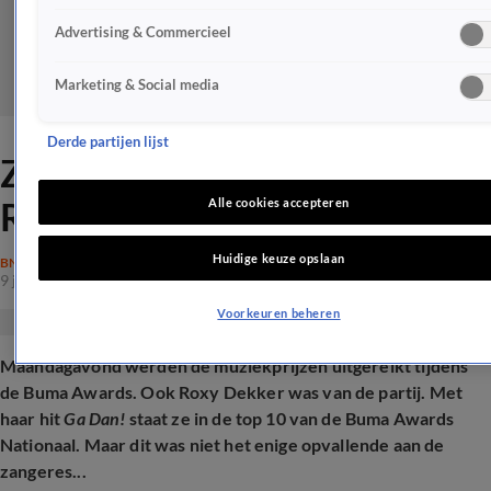
Advertising & Commercieel
Marketing & Social media
Derde partijen lijst
Zien: opvallende look voor
Roxy Dekker
Alle cookies accepteren
Huidige keuze opslaan
BN'ERS
9 juni 2026, 13:07
Voorkeuren beheren
Maandagavond werden de muziekprijzen uitgereikt tijdens
de Buma Awards. Ook Roxy Dekker was van de partij. Met
haar hit
Ga Dan!
staat ze in de top 10 van de Buma Awards
Nationaal. Maar dit was niet het enige opvallende aan de
zangeres...