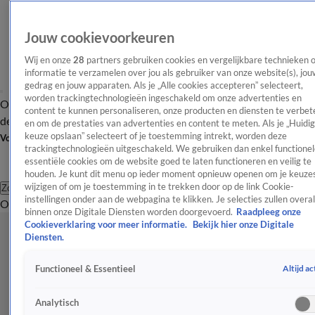
Jouw cookievoorkeuren
Wij en onze
28
partners gebruiken cookies en vergelijkbare technieken 
informatie te verzamelen over jou als gebruiker van onze website(s), jou
gedrag en jouw apparaten. Als je „Alle cookies accepteren” selecteert,
worden trackingtechnologieën ingeschakeld om onze advertenties en
Overzicht
Afleveringen
Tip
Entertainment
BN'ers
TV
Crime
Algemeen
content te kunnen personaliseren, onze producten en diensten te verbet
de redactie
Nieuwsbrief
en om de prestaties van advertenties en content te meten. Als je „Huidi
keuze opslaan” selecteert of je toestemming intrekt, worden deze
Volg Shownieuws
trackingtechnologieën uitgeschakeld. We gebruiken dan enkel functionel
essentiële cookies om de website goed te laten functioneren en veilig te
houden. Je kunt dit menu op ieder moment opnieuw openen om je keuzes
wijzigen of om je toestemming in te trekken door op de link Cookie-
Zoeken
instellingen onder aan de webpagina te klikken. Je selecties zullen overal
Overzicht
Entertainment
Spraakmakend
Reality
Crime
Video's
Afl
binnen onze Digitale Diensten worden doorgevoerd.
Raadpleeg onze
Cookieverklaring voor meer informatie.
Bekijk hier onze Digitale
Diensten.
Altijd ac
Functioneel & Essentieel
Analytisch