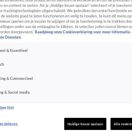
personaliseren, onze producten en diensten te verbeteren en om de prestaties 
s en content te meten. Als je „Huidige keuze opslaan” selecteert of je toestemm
e trackingtechnologieën uitgeschakeld. We gebruiken dan enkel functionele en
de website goed te laten functioneren en veilig te houden. Je kunt dit menu op
ieuw openen om je keuzes te wijzigen of om je toestemming in te trekken door
ellingen onder aan de webpagina te klikken. Je selecties zullen overal binnen o
orden doorgevoerd.
Raadpleeg onze Cookieverklaring voor meer informatie.
ale Diensten.
eel & Essentieel
sch
sing & Commercieel
ng & Social media
jen lijst
en beheren
Huidige keuze opslaan
Alle cookie