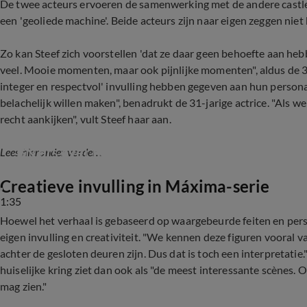
De twee acteurs ervoeren de samenwerking met de andere castlede
een 'geoliede machine'. Beide acteurs zijn naar eigen zeggen niet b
Zo kan Steef zich voorstellen 'dat ze daar geen behoefte aan hebbe
veel. Mooie momenten, maar ook pijnlijke momenten", aldus de 35
integer en respectvol' invulling hebben gegeven aan hun persona
belachelijk willen maken", benadrukt de 31-jarige actrice. "Als
recht aankijken", vult Steef haar aan.
BN'ers over het tweede seizoen van Máxima
Lees hieronder verder...
Creatieve invulling in Máxima-serie
1:35
Hoewel het verhaal is gebaseerd op waargebeurde feiten en pers
eigen invulling en creativiteit. "We kennen deze figuren vooral 
achter de gesloten deuren zijn. Dus dat is toch een interpretatie.
huiselijke kring ziet dan ook als "de meest interessante scènes.
mag zien."