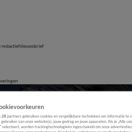
e redactie
Nieuwsbrief
everingen
ookievoorkeuren
e
28
partners gebruiken cookies en vergelijkbare technieken om informatie te
s gebruiker van onze website(s), jouw gedrag en jouw apparaten. Als je „Alle co
” selecteert, worden trackingtechnologieën ingeschakeld om onze advertenties