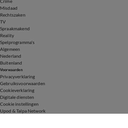
Crime
Misdaad
Rechtszaken
TV
Spraakmakend
Reality
Spelprogramma's
Algemeen
Nederland
Buitenland
Voorwaarden
Privacyverklaring
Gebruiksvoorwaarden
Cookieverklaring
Digitale diensten
Cookie instellingen
Upod & Talpa Network
Adverteren
Vacatures