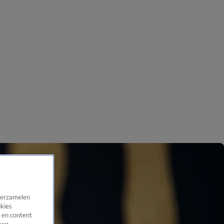
 verzamelen
okies
 en content