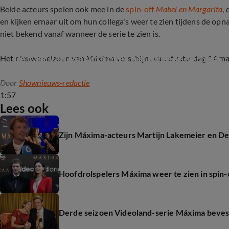
Beide acteurs spelen ook mee in de
spin-off
Mabel en Margarita
,
en kijken ernaar uit om hun collega's weer te zien tijdens de opna
niet bekend vanaf wanneer de serie te zien is.
De cast van Máxima over het tweede seizoen
Het nieuwe seizoen van
Máxima
verschijnt vanaf zaterdag 14 ma
Door
Shownieuws-redactie
1:57
Lees ook
Zijn Máxima-acteurs Martijn Lakemeier en De
Hoofdrolspelers Máxima weer te zien in spin-
Derde seizoen Videoland-serie Máxima bevest