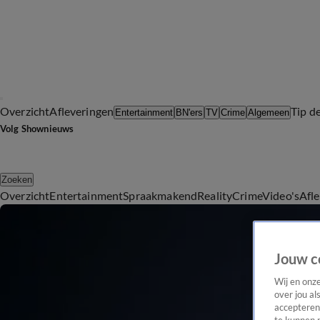
Overzicht
Afleveringen
Tip d
Entertainment
BN'ers
TV
Crime
Algemeen
Volg Shownieuws
Zoeken
Overzicht
Entertainment
Spraakmakend
Reality
Crime
Video's
Afl
Jouw c
Wij en onz
over jou al
accepteren