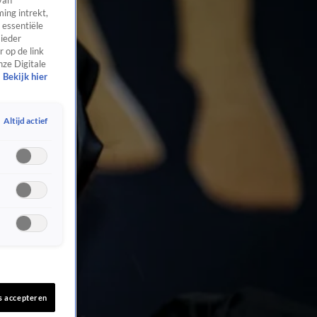
van
ing intrekt,
 essentiële
 ieder
 op de link
nze Digitale
Bekijk hier
Altijd actief
s accepteren