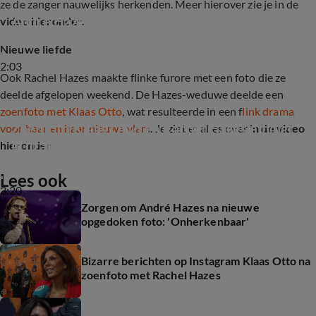
ze de zanger nauwelijks herkenden. Meer hierover zie je in de
André Hazes weer in het openbaar gespot
video hieronder.
Nieuwe liefde
2:03
Ook Rachel Hazes maakte flinke furore met een foto die ze
deelde afgelopen weekend. De Hazes-weduwe deelde een
zoenfoto met Klaas Otto
, wat resulteerde in een f
link drama
Zoenfoto Klaas Otto en Rachel Hazes eindigt 
voor haar en haar nieuwe vlam
. Je ziet er alles over i
n de video
in drama
hieronder
.
Lees ook
3:20
Zorgen om André Hazes na nieuwe
opgedoken foto: 'Onherkenbaar'
Bizarre berichten op Instagram Klaas Otto na
zoenfoto met Rachel Hazes