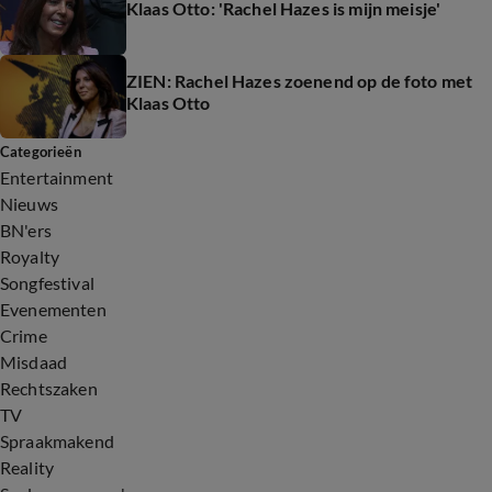
Klaas Otto: 'Rachel Hazes is mijn meisje'
ZIEN: Rachel Hazes zoenend op de foto met
Klaas Otto
Categorieën
Entertainment
Nieuws
BN'ers
Royalty
Songfestival
Evenementen
Crime
Misdaad
Rechtszaken
TV
Spraakmakend
Reality