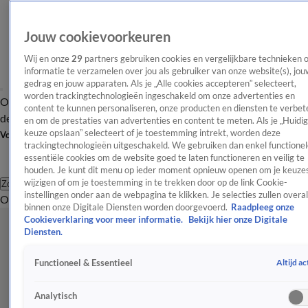
Jouw cookievoorkeuren
Wij en onze
29
partners gebruiken cookies en vergelijkbare technieken 
informatie te verzamelen over jou als gebruiker van onze website(s), jou
gedrag en jouw apparaten. Als je „Alle cookies accepteren” selecteert,
worden trackingtechnologieën ingeschakeld om onze advertenties en
Overzicht
Afleveringen
Tip
Entertainment
BN'ers
TV
Crime
Algemeen
content te kunnen personaliseren, onze producten en diensten te verbet
de redactie
Nieuwsbrief
en om de prestaties van advertenties en content te meten. Als je „Huidi
keuze opslaan” selecteert of je toestemming intrekt, worden deze
Volg Shownieuws
trackingtechnologieën uitgeschakeld. We gebruiken dan enkel functionel
essentiële cookies om de website goed te laten functioneren en veilig te
houden. Je kunt dit menu op ieder moment opnieuw openen om je keuzes
wijzigen of om je toestemming in te trekken door op de link Cookie-
Zoeken
instellingen onder aan de webpagina te klikken. Je selecties zullen overal
Overzicht
Entertainment
Spraakmakend
Reality
Crime
Video's
Afl
binnen onze Digitale Diensten worden doorgevoerd.
Raadpleeg onze
Cookieverklaring voor meer informatie.
Bekijk hier onze Digitale
Diensten.
Altijd ac
Functioneel & Essentieel
Analytisch