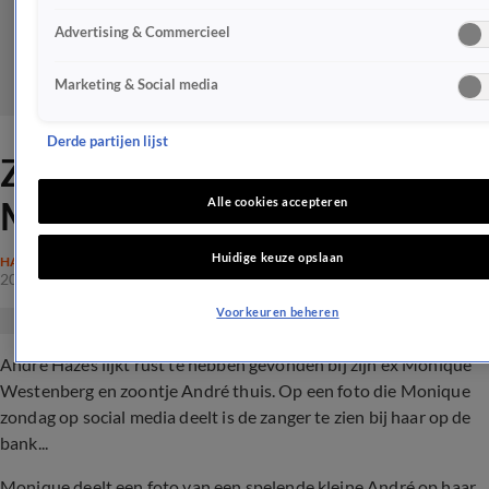
Advertising & Commercieel
Marketing & Social media
Derde partijen lijst
ZIEN: André rust uit bij
Monique
Alle cookies accepteren
Huidige keuze opslaan
HAZES
20 mrt 2022, 16:00
Voorkeuren beheren
André Hazes lijkt rust te hebben gevonden bij zijn ex Monique
Westenberg en zoontje André thuis. Op een foto die Monique
zondag op social media deelt is de zanger te zien bij haar op de
bank...
Monique deelt een foto van een spelende kleine André op haar