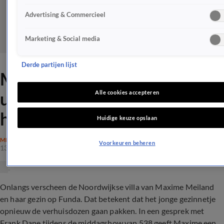
Advertising & Commercieel
Marketing & Social media
Derde partijen lijst
Maxime Meiland geeft
update over verkoop van het
Alle cookies accepteren
huis
Huidige keuze opslaan
MEILAND
Voorkeuren beheren
13 dec 2023, 20:26
Onlangs verscheen de Noordwijkse villa van Maxime Meiland
en haar gezin op Funda. Dat betekent dat het jonge gezinnetje
opnieuw de verhuisdozen gaan pakken. In een gesprek met
Frank Dane tijdens de middagshow van 538 geeft Maxime een